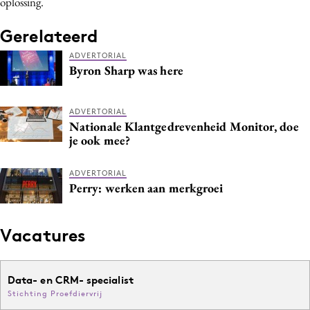
oplossing.
Media
Gerelateerd
Merkstrategie
PR
ADVERTORIAL
Byron Sharp was here
Programmatic
Purpose Marketing
ADVERTORIAL
Reputatie & crisis
Nationale Klantgedrevenheid Monitor, doe
je ook mee?
ADVERTORIAL
Perry: werken aan merkgroei
Vacatures
Data- en CRM- specialist
Stichting Proefdiervrij