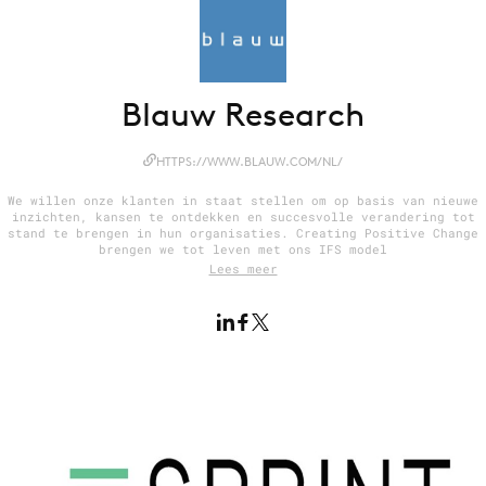
Menu
Blauw Research
Home
9 sept: GenAI-training
HTTPS://WWW.BLAUW.COM/NL/
12 nov: MarketingLive!
We willen onze klanten in staat stellen om op basis van nieuwe
inzichten, kansen te ontdekken en succesvolle verandering tot
Adverteren
stand te brengen in hun organisaties. Creating Positive Change
brengen we tot leven met ons IFS model
Events
Lees meer
Opleidingen
Vacatures
Academy
Partners
Topics
Artificial Intelligence