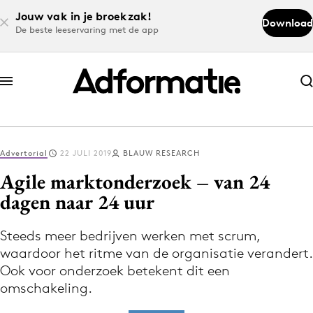
Jouw vak in je broekzak!
Download
De beste leeservaring met de app
Abonneer nu
Abonneer nu
Advertorial
22 JULI 2019
BLAUW RESEARCH
Log in
Agile marktonderzoek – van 24
dagen naar 24 uur
Download de app
Volg het laatste nieuws via de Adformatie
Steeds meer bedrijven werken met scrum,
waardoor het ritme van de organisatie verandert.
Nieuws app
Ook voor onderzoek betekent dit een
omschakeling.