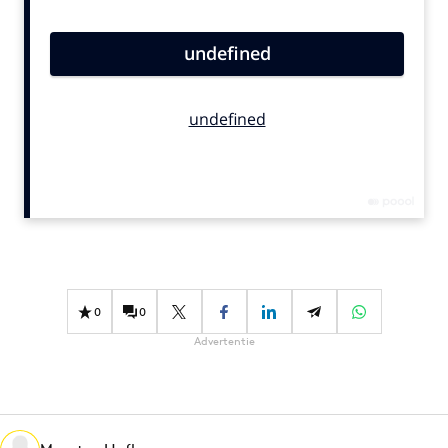
Bureaus
Campagnes
Carriere
Contentmarketing
Craft
Customer Experience
Data & Insights
Design
Digital transformation
Diversiteit
0
0
Effectiviteit
Advertentie
Gedragsverandering
Influencer marketing
Interne communicatie
Martech