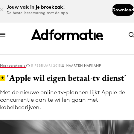
Jouw vak in je broekzak!
Download
De beste leeservaring met de app
Abonneer nu
Abonneer nu
Merkstrategie
5 FEBRUARI 2015
MAARTEN HAFKAMP
Log in
'Apple wil eigen betaal-tv dienst'
Met de nieuwe online tv-plannen lijkt Apple de
Download de app
concurrentie aan te willen gaan met
Volg het laatste nieuws via de Adformatie
kabelbedrijven.
Nieuws app