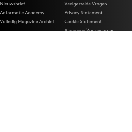
Nieuwsbrief
Veelgestelde Vragen
Adformatie Academy
Privacy Statement
Volledig Magazine Archief
Cookie Statement
Algemene Voorwaarden
Onze app
Maak Adformatie.nl je
Google-favoriet
Privacyinstellingen
Download de
Adformatie Nieuws App