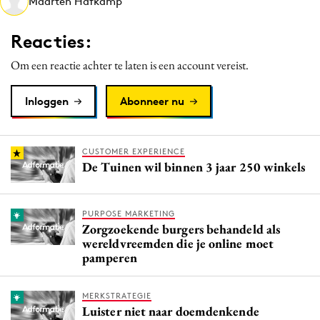
Maarten Hafkamp
Media
Merkstrategie
Reacties:
PR
Om een reactie achter te laten is een account vereist.
Programmatic
Purpose Marketing
Inloggen
Abonneer nu
Reputatie & crisis
CUSTOMER EXPERIENCE
De Tuinen wil binnen 3 jaar 250 winkels
PURPOSE MARKETING
Zorgzoekende burgers behandeld als
wereldvreemden die je online moet
pamperen
MERKSTRATEGIE
Luister niet naar doemdenkende