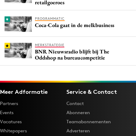
retailgoeroes
PROGRAMMATIC
Coca-Cola gaat in de melkbusiness
MERKSTRATEGIE
BNR Nieuwsradio blijft bij The
Oddshop na bureaucompetitie
Meer Adformatie
Service & Contact
Partners
Contact
Events
Abonneren
Vacatures
Teamabonnementen
Whitepapers
Adverteren