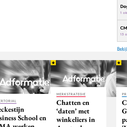
Da
1 o
CM
13 
Beki
MERKSTRATEGIE
PR
Chatten en
C
ERTORIAL
eckestijn
‘daten’ met
G
siness School en
winkeliers in
p
MA werken