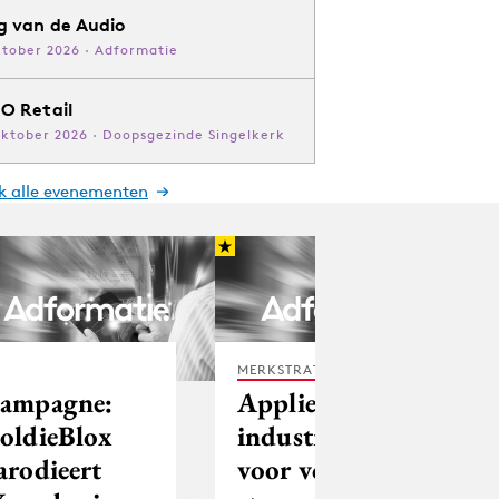
g van de Audio
ktober 2026 · Adformatie
O Retail
oktober 2026 · Doopsgezinde Singelkerk
jk alle evenementen
MERKSTRATEGIE
ampagne:
Applied games
oldieBlox
industrie klaar
arodieert
voor volgende