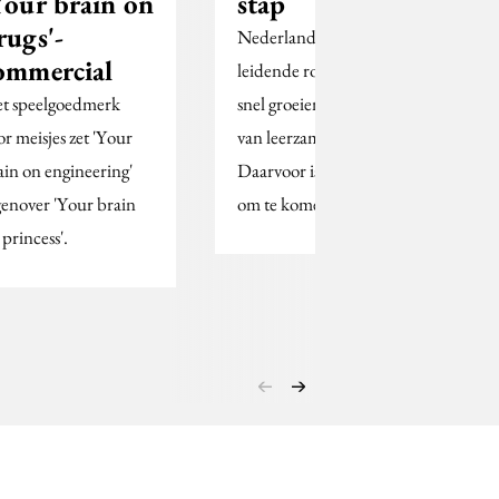
Your brain on
stap
rugs'-
Nederland kan een
ommercial
leidende rol spelen in de
t speelgoedmerk
snel groeiende markt
or meisjes zet 'Your
van leerzame spellen.
ain on engineering'
Daarvoor is het wel zaak
genover 'Your brain
om te komen tot…
 princess'.