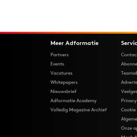
Meer Adformatie
Servi
Partners
Contac
Events
Abonne
Vacatures
Teama
Whitepapers
Advert
Nieuwsbrief
Veelge
Adformatie Academy
Privac
Volledig Magazine Archief
Cookie
Algeme
Onze a