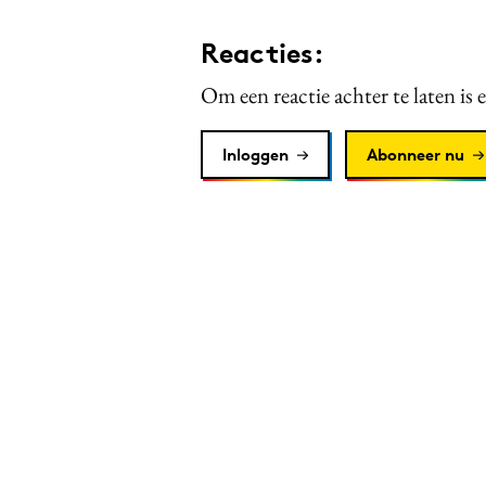
Reacties:
Om een reactie achter te laten is 
Inloggen
Abonneer nu