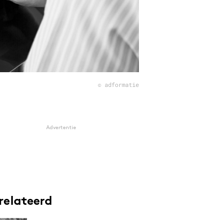
© adformatie
Advertentie
relateerd