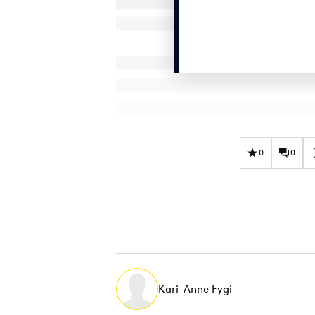
0
0
Kari-Anne Fygi