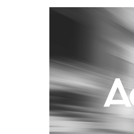
Carriere
Effectiviteit
Contentmarketing
Gedragsverand
Craft
Influencer mar
Customer Experience
Interne commu
Data & Insights
Martech