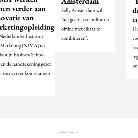
Amsterdam
'
men verder aan
d
Selly Amsterdam wil
novatie van
c
‘het goede van online en
rketingopleidingen
offline met elkaar te
He
Nederlandse Instituut
combineren’.
vo
 Marketing (NIMA) en
br
kestijn Business School
te
en de handtekening gezet
on
r de overeenkomst samen
Advertentie