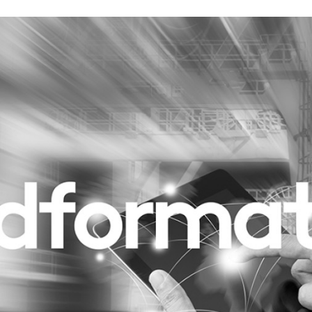
Programmatic
ering
Purpose Marketing
keting
Reputatie & crisis
nicatie