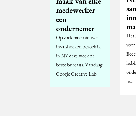
maak van elke
sa
medewerker
in
een
ma
ondernemer
Het 
Op zoek naar nieuwe
voor
invalshoeken bezoek ik
Beec
in NY deze week de
hebb
beste bureaus. Vandaag:
onde
Google Creative Lab.
te…