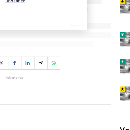
Advertentie
Va