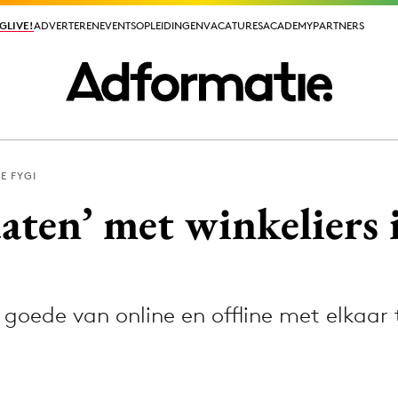
GLIVE!
GLIVE!
ADVERTEREN
ADVERTEREN
EVENTS
EVENTS
OPLEIDINGEN
OPLEIDINGEN
VACATURES
VACATURES
ACADEMY
ACADEMY
PARTNERS
PARTNERS
E FYGI
ieuws app
aten’ met winkeliers 
 goede van online en offline met elkaar
Media
ormation
Merkstrategie
PR