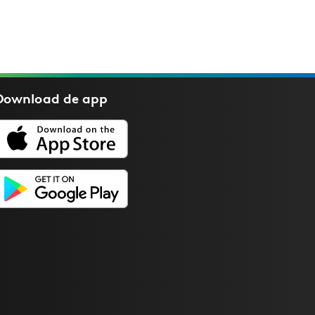
Download de
app