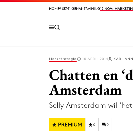
HOME
HOME
9 SEPT: GENAI-TRAINING
9 SEPT: GENAI-TRAINING
12 NOV: MARKETIN
12 NOV: MARKETIN
Merkstrategie
10 APRIL 2014
KARI-ANN
Volg het laatste nieuws via de Adformatie N
Chatten en ‘d
Amsterdam
Topics
Selly Amsterdam wil ‘het
Artificial Intelligence
Design
Bureaus
Digital transf
PREMIUM
Campagnes
Diversiteit
0
0