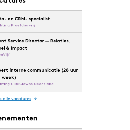
ta- en CRM- specialist
chting Proefdiervrij
ent Service Director — Relaties,
oei & Impact
mVijf
pert interne communicatie (28 uur
r week)
chting CliniClowns Nederland
k alle vacatures
enementen