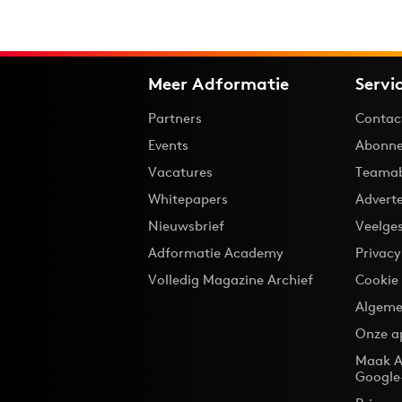
Meer Adformatie
Servi
Partners
Contac
Events
Abonne
Vacatures
Teama
Whitepapers
Advert
Nieuwsbrief
Veelge
Adformatie Academy
Privac
Volledig Magazine Archief
Cookie
Algeme
Onze a
Maak A
Google