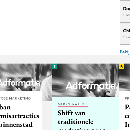
Da
1 o
CM
13 
Beki
POSE MARKETING
PR
MERKSTRATEGIE
ban
P
Shift van
misattracties
c
traditionele
 binnenstad
I
marketing naar