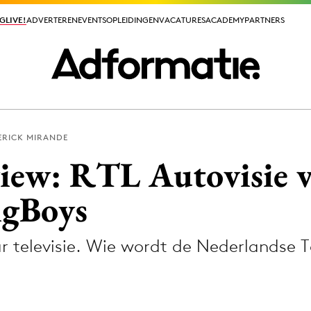
GLIVE!
GLIVE!
ADVERTEREN
ADVERTEREN
EVENTS
EVENTS
OPLEIDINGEN
OPLEIDINGEN
VACATURES
VACATURES
ACADEMY
ACADEMY
PARTNERS
PARTNERS
RICK MIRANDE
ieuws app
iew: RTL Autovisie v
gBoys
 televisie. Wie wordt de Nederlandse 
Media
ormation
Merkstrategie
PR