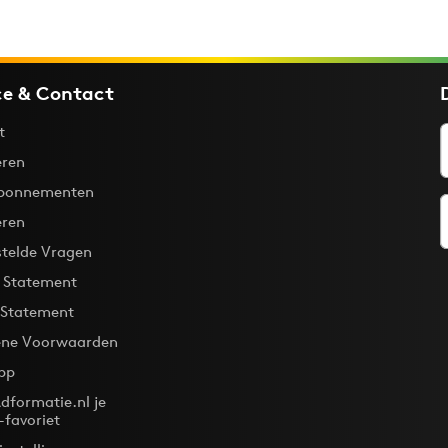
ce & Contact
t
ren
bonnementen
eren
stelde Vragen
y Statement
 Statement
ne Voorwaarden
pp
dformatie.nl je
-favoriet