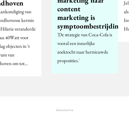
ndhoven
Je
content
aankondiging van
al
marketing is
indhovense kermis
In
symptoombestrijding
 Hilaria veranderde
Ho
'De strategie van Coca-Cola is
au 40Watt voor
vooral een innerlijke
ag objecten in 't
zoektocht naar hernieuwde
rum van
proposities.'
hoven om tot…
Advertentie