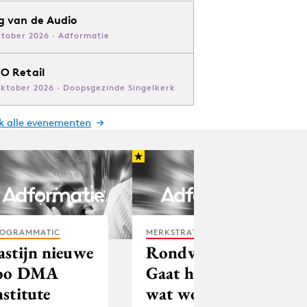
g van de Audio
ktober 2026 · Adformatie
O Retail
oktober 2026 · Doopsgezinde Singelkerk
jk alle evenementen
OGRAMMATIC
MERKSTRATEGIE
astijn nieuwe
Rondvraag:
oo DMA
Gaat het nog
nstitute
wat worden