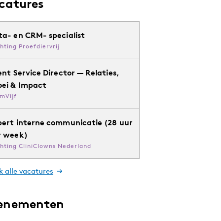
catures
ta- en CRM- specialist
chting Proefdiervrij
ent Service Director — Relaties,
oei & Impact
mVijf
pert interne communicatie (28 uur
r week)
chting CliniClowns Nederland
k alle vacatures
enementen