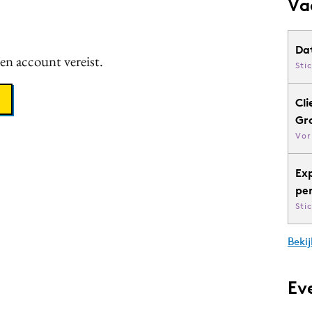
Va
Da
een account vereist.
Sti
Cli
Gr
Vor
Ex
pe
Sti
Bekij
Ev