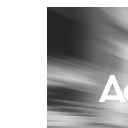
Carriere
Effectiviteit
Contentmarketing
Gedragsverand
Craft
Influencer mar
Customer Experience
Interne commu
Data & Insights
Martech