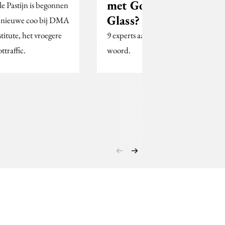
met Google
lle Pastijn is begonnen
Glass?
s nieuwe coo bij DMA
stitute, het vroegere
9 experts aan het
ttraffic.
woord.