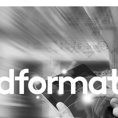
Programmatic
ering
Purpose Marketing
keting
Reputatie & crisis
nicatie