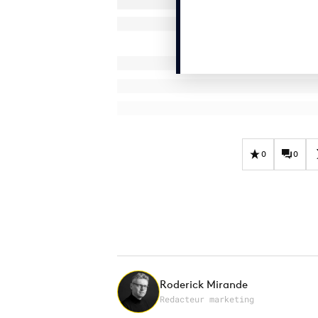
0
0
Roderick Mirande
Redacteur marketing