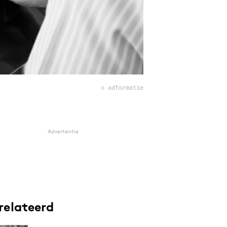
© adformatie
Advertentie
relateerd