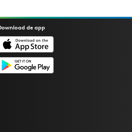
Download de
app