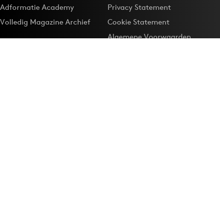
Adformatie Academy
Privacy Statement
Volledig Magazine Archief
Cookie Statement
Algemene Voorwaarden
Onze app
Maak Adformatie.nl je
Google-favoriet
Privacyinstellingen
Download de
Adformatie Nieuws App