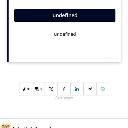
Bureaus
Campagnes
Carriere
Contentmarketing
Craft
Customer Experience
Data & Insights
Design
Digital transformation
Diversiteit
0
0
Effectiviteit
Advertentie
Gedragsverandering
Influencer marketing
Interne communicatie
Martech