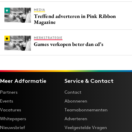
MEDIA
Treffend adverteren in Pink Ribbon
Magazine
MERKSTRATEGIE
Games verkopen beter dan cd’s
Meer Adformatie
Service & Contact
Partners
Contact
Events
Abonneren
Vacatures
Teamabonnementen
Whitepapers
Adverteren
Nieuwsbrief
Veelgestelde Vragen