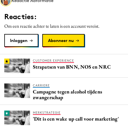
Redactie Adformatie
Media
Merkstrategie
Reacties:
PR
Om een reactie achter te laten is een account vereist.
Programmatic
Purpose Marketing
Inloggen
Abonneer nu
Reputatie & crisis
CUSTOMER EXPERIENCE
Strapatsen van BNN, NOS en NRC
CARRIERE
Campagne tegen alcohol tijdens
zwangerschap
MERKSTRATEGIE
'Dit is een wake up call voor marketing'