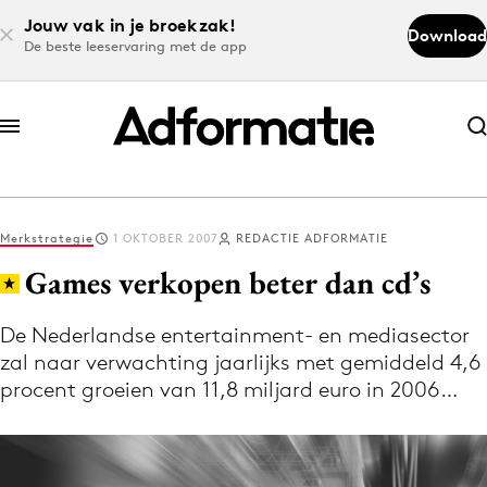
Jouw vak in je broekzak!
Download
De beste leeservaring met de app
Abonneer nu
Abonneer nu
Merkstrategie
1 OKTOBER 2007
REDACTIE ADFORMATIE
Log in
Games verkopen beter dan cd’s
De Nederlandse entertainment- en mediasector
Download de app
zal naar verwachting jaarlijks met gemiddeld 4,6
Volg het laatste nieuws via de Adformatie
procent groeien van 11,8 miljard euro in 2006…
Nieuws app