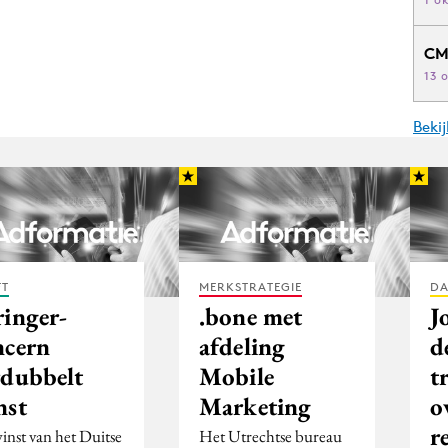
CM
13 
Beki
FT
MERKSTRATEGIE
DA
ringer-
.bone met
J
ncern
afdeling
d
rdubbelt
Mobile
t
nst
Marketing
o
r
inst van het Duitse
Het Utrechtse bureau