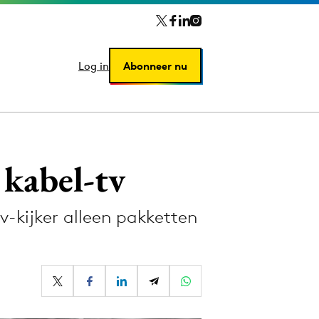
Log in
Log in
Abonneer nu
Abonneer nu
 kabel-tv
v-kijker alleen pakketten