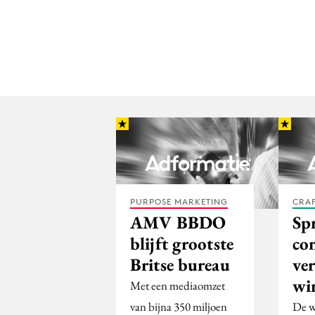
PURPOSE MARKETING
CRA
AMV BBDO
Sp
blijft grootste
co
Britse bureau
ve
wi
Met een mediaomzet
van bijna 350 miljoen
De w