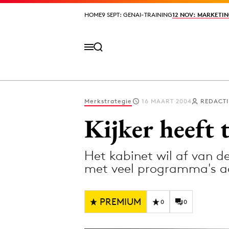
HOME
HOME
9 SEPT: GENAI-TRAINING
9 SEPT: GENAI-TRAINING
12 NOV: MARKETIN
12 NOV: MARKETIN
Merkstrategie
16 MAART 2004
REDACTI
Volg het laatste nieuws via de Adformatie N
Kijker heeft t
Het kabinet wil af van d
Topics
met veel programma's a
Artificial Intelligence
Design
Bureaus
Digital transf
PREMIUM
0
0
Campagnes
Diversiteit