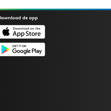
Download de
app