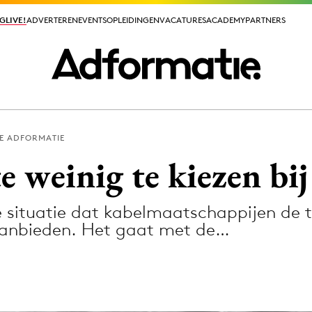
GLIVE!
GLIVE!
ADVERTEREN
ADVERTEREN
EVENTS
EVENTS
OPLEIDINGEN
OPLEIDINGEN
VACATURES
VACATURES
ACADEMY
ACADEMY
PARTNERS
PARTNERS
E ADFORMATIE
ieuws app
e weinig te kiezen bij
e situatie dat kabelmaatschappijen de t
anbieden. Het gaat met de…
Media
ormation
Merkstrategie
PR