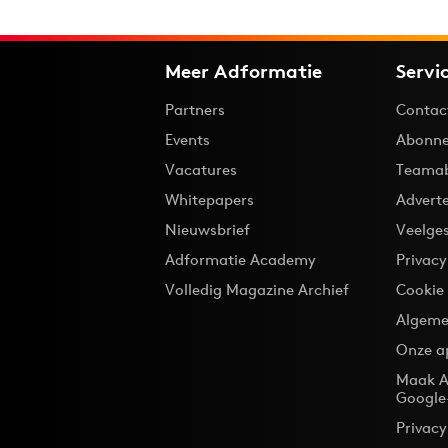
Meer Adformatie
Servi
Partners
Contac
Events
Abonne
Vacatures
Teama
Whitepapers
Advert
Nieuwsbrief
Veelge
Adformatie Academy
Privac
Volledig Magazine Archief
Cookie
Algeme
Onze a
Maak A
Google
Privacy