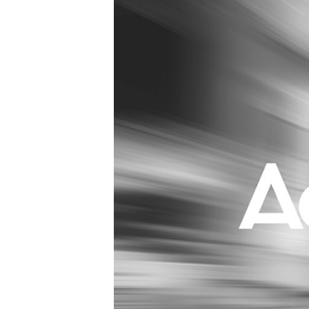
Carriere
Effectiviteit
Contentmarketing
Gedragsverand
Craft
Influencer mar
Customer Experience
Interne commu
Data & Insights
Martech