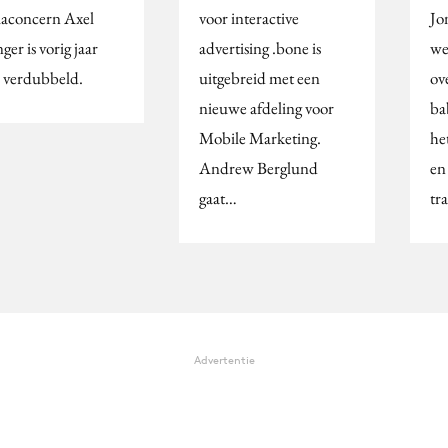
aconcern Axel
voor interactive
Jo
ger is vorig jaar
advertising .bone is
we
 verdubbeld.
uitgebreid met een
ov
nieuwe afdeling voor
ba
Mobile Marketing.
he
Andrew Berglund
en 
gaat…
tr
Advertentie