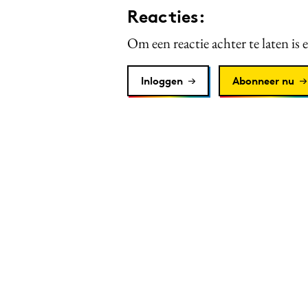
Reacties:
Om een reactie achter te laten is 
Inloggen
Abonneer nu