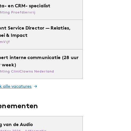
ta- en CRM- specialist
chting Proefdiervrij
ent Service Director — Relaties,
oei & Impact
mVijf
pert interne communicatie (28 uur
r week)
chting CliniClowns Nederland
k alle vacatures
enementen
g van de Audio
ktober 2026 · Adformatie