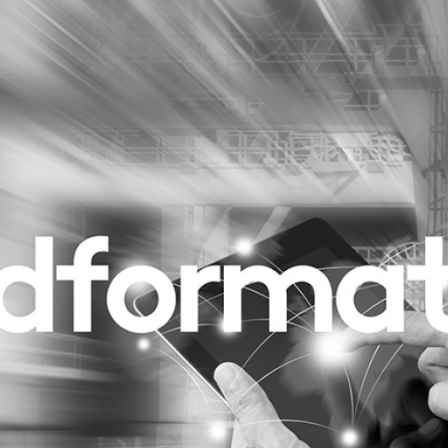
Programmatic
ering
Purpose Marketing
keting
Reputatie & crisis
nicatie