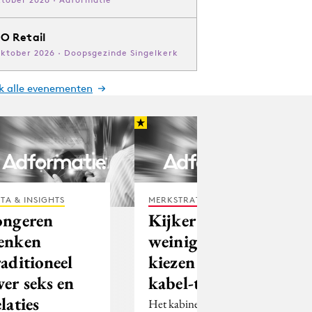
O Retail
oktober 2026 · Doopsgezinde Singelkerk
jk alle evenementen
TA & INSIGHTS
MERKSTRATEGIE
ongeren
Kijker heeft te
enken
weinig te
raditioneel
kiezen bij
ver seks en
kabel-tv
elaties
Het kabinet wil af van