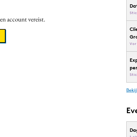
Da
Sti
een account vereist.
Cli
Gr
Vor
Ex
pe
Sti
Bekij
Ev
Da
1 o