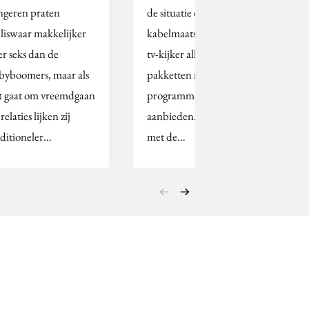
ngeren praten
de situatie dat
liswaar makkelijker
kabelmaatschappijen de
er seks dan de
tv-kijker alleen
byboomers, maar als
pakketten met veel
t gaat om vreemdgaan
programma's
relaties lijken zij
aanbieden. Het gaat
aditioneler…
met de…