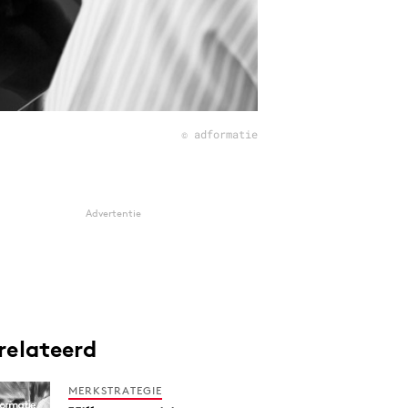
© adformatie
Advertentie
relateerd
MERKSTRATEGIE