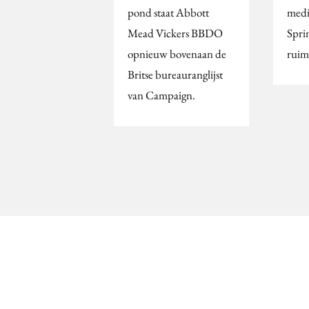
pond staat Abbott
medi
Mead Vickers BBDO
Sprin
opnieuw bovenaan de
ruim
Britse bureauranglijst
van Campaign.