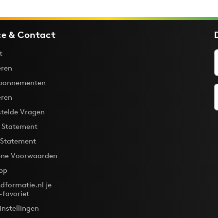
ce & Contact
t
ren
bonnementen
eren
stelde Vragen
y Statement
 Statement
ne Voorwaarden
pp
dformatie.nl je
-favoriet
instellingen