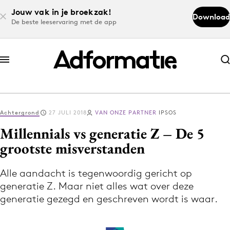
Jouw vak in je broekzak!
Download
De beste leeservaring met de app
Abonneer nu
Abonneer nu
Achtergrond
27 JULI 2018
VAN ONZE PARTNER
IPSOS
Log in
Millennials vs generatie Z – De 5
grootste misverstanden
Download de app
Volg het laatste nieuws via de Adformatie
Alle aandacht is tegenwoordig gericht op
generatie Z. Maar niet alles wat over deze
Nieuws app
generatie gezegd en geschreven wordt is waar.