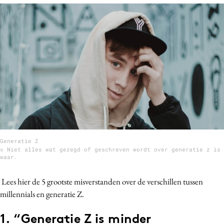
Bureaus
Campagnes
Carriere
Contentmarketing
Craft
Customer Experience
Data & Insights
Design
Digital transformation
Generatie Z
Diversiteit
© Niet alles wat gezegd of geschreven wordt over generatie z is
waar.
Effectiviteit
Gedragsverandering
Lees hier de 5 grootste misverstanden over de verschillen tussen
Influencer marketing
millennials en generatie Z.
Interne communicatie
1. “Generatie Z is minder
Martech