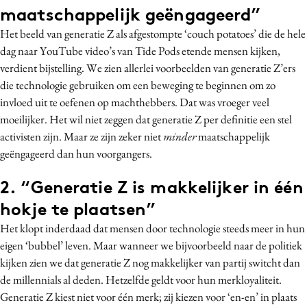
maatschappelijk geëngageerd”
Media
Het beeld van generatie Z als afgestompte ‘couch potatoes’ die de hele
Merkstrategie
dag naar YouTube video’s van Tide Pods etende mensen kijken,
PR
verdient bijstelling.
We zien allerlei voorbeelden van generatie Z’ers
Programmatic
die technologie gebruiken om een beweging te beginnen om zo
Purpose Marketing
invloed uit te oefenen op machthebbers.
Dat was vroeger veel
Reputatie & crisis
moeilijker. Het wil niet zeggen dat generatie Z per definitie een stel
activisten zijn. Maar ze zijn zeker niet
minder
maatschappelijk
geëngageerd dan hun voorgangers.
2. “Generatie Z is makkelijker in één
hokje te plaatsen”
Het klopt inderdaad dat mensen door technologie steeds meer in hun
eigen ‘bubbel’ leven. Maar wanneer we bijvoorbeeld naar de politiek
kijken zien we dat generatie Z nog makkelijker van partij switcht dan
de millennials al deden. Hetzelfde geldt voor hun merkloyaliteit.
Generatie Z kiest niet voor één merk; zij kiezen voor ‘en-en’ in plaats