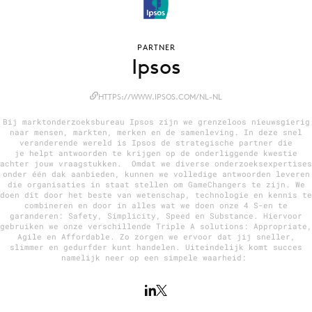
PARTNER
Menu
Ipsos
Home
HTTPS://WWW.IPSOS.COM/NL-NL
9 sept: GenAI-training
Bij marktonderzoeksbureau Ipsos zijn we grenzeloos nieuwsgierig
12 nov: MarketingLive!
naar mensen, markten, merken en de samenleving. In deze snel
veranderende wereld is Ipsos de strategische partner die
Adverteren
je helpt antwoorden te krijgen op de onderliggende kwestie
achter jouw vraagstukken. Omdat we diverse onderzoeksexpertises
Events
onder één dak aanbieden, kunnen we volledige antwoorden leveren
die organisaties in staat stellen om GameChangers te zijn. We
Opleidingen
doen dit door het beste van wetenschap, technologie en kennis te
combineren en door in alles wat we doen onze 4 S-en te
Vacatures
garanderen: Safety, Simplicity, Speed en Substance. Hiervoor
gebruiken we onze verschillende Triple A solutions: Appropriate,
Academy
Agile en Affordable. Zo zorgen we ervoor dat jij sneller,
slimmer en gedurfder kunt handelen. Uiteindelijk komt succes
Partners
namelijk neer op een simpele waarheid:
Topics
Artificial Intelligence