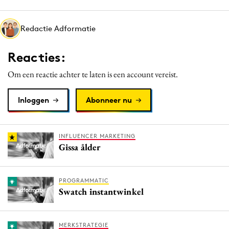
Media
Merkstrategie
Redactie Adformatie
PR
Reacties:
Programmatic
Purpose Marketing
Om een reactie achter te laten is een account vereist.
Reputatie & crisis
Inloggen
Abonneer nu
INFLUENCER MARKETING
Gissa ålder
PROGRAMMATIC
Swatch instantwinkel
MERKSTRATEGIE