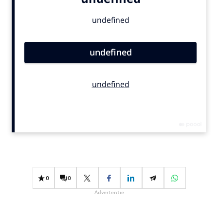
Bureaus
Campagnes
Carriere
Contentmarketing
Craft
Customer Experience
Data & Insights
Design
Digital transformation
Diversiteit
Effectiviteit
Gedragsverandering
0
0
Influencer marketing
Advertentie
Interne communicatie
Martech