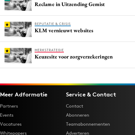
Reclame in Uitzending Gemist
REPUTATIE & CRISIS
KLM vernieuwt websites
MERKSTRATEGIE
Keuzesite voor zorgverzekeringen
Meer Adformatie
Service & Contact
Partners
Contact
Events
Abonneren
Vacatures
Teamabonnementen
Whitepapers
Adverteren