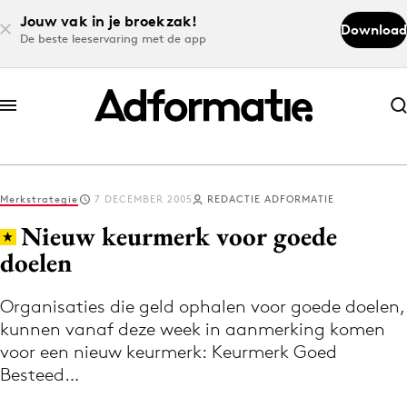
Jouw vak in je broekzak!
Download
De beste leeservaring met de app
Abonneer nu
Abonneer nu
Merkstrategie
7 DECEMBER 2005
REDACTIE ADFORMATIE
Log in
Nieuw keurmerk voor goede
doelen
Download de app
Volg het laatste nieuws via de Adformatie
Organisaties die geld ophalen voor goede doelen,
kunnen vanaf deze week in aanmerking komen
Nieuws app
voor een nieuw keurmerk: Keurmerk Goed
Besteed…