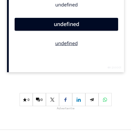
Bureaus
Campagnes
Carriere
Contentmarketing
Craft
Customer Experience
Data & Insights
Design
Digital transformation
Diversiteit
Effectiviteit
0
0
Gedragsverandering
Advertentie
Influencer marketing
Interne communicatie
Martech