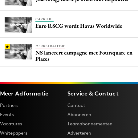
CARRIERE
Euro RSCG wordt Havas Worldwide
MERKSTRATEGIE
NS lanceert campagne met Foursquare en
Places
Meer Adformatie
Service & Contact
Partners
Contact
Events
Abonneren
Vacatures
Teamabonnementen
Whitepapers
Adverteren