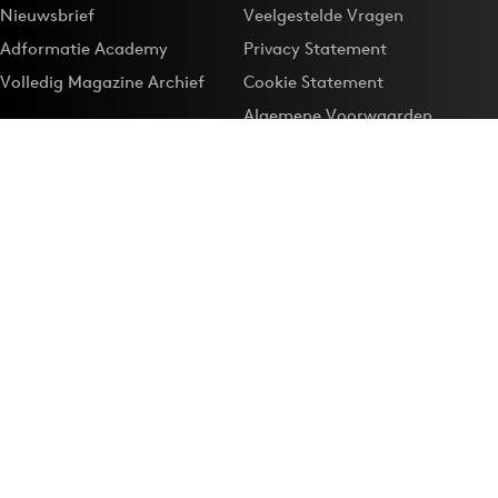
Nieuwsbrief
Veelgestelde Vragen
Adformatie Academy
Privacy Statement
Volledig Magazine Archief
Cookie Statement
Algemene Voorwaarden
Onze app
Maak Adformatie.nl je
Google-favoriet
Privacyinstellingen
Download de
Adformatie Nieuws App