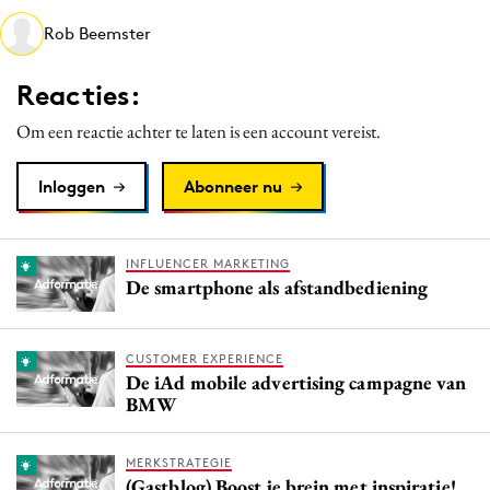
Media
Rob Beemster
Merkstrategie
Reacties:
PR
Programmatic
Om een reactie achter te laten is een account vereist.
Purpose Marketing
Inloggen
Abonneer nu
Reputatie & crisis
INFLUENCER MARKETING
De smartphone als afstandbediening
CUSTOMER EXPERIENCE
De iAd mobile advertising campagne van
BMW
MERKSTRATEGIE
(Gastblog) Boost je brein met inspiratie!