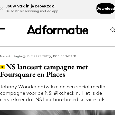
Jouw vak in je broekzak!
Download
De beste leeservaring met de app
Abonneer nu
Abonneer nu
Merkstrategie
15 MAART 2012
ROB BEEMSTER
Log in
NS lanceert campagne met
Foursquare en Places
Download de app
Volg het laatste nieuws via de Adformatie
Johnny Wonder ontwikkelde een social media
campagne voor de NS: #ikcheckin. Het is de
Nieuws app
eerste keer dat NS location-based services als…