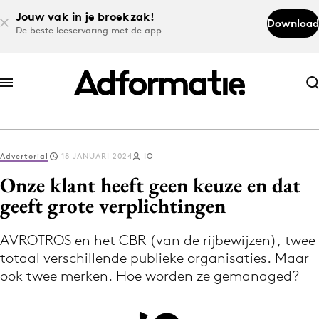
Jouw vak in je broekzak!
Download
De beste leeservaring met de app
Abonneer nu
Abonneer nu
Advertorial
18 JANUARI 2024
IO
Log in
Onze klant heeft geen keuze en dat
geeft grote verplichtingen
Download de app
Volg het laatste nieuws via de Adformatie
AVROTROS en het CBR (van de rijbewijzen), twee
totaal verschillende publieke organisaties. Maar
Nieuws app
ook twee merken. Hoe worden ze gemanaged?