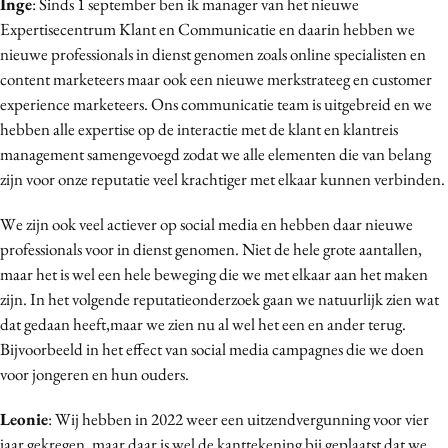
Inge
: Sinds 1 september ben ik manager van het nieuwe
Expertisecentrum Klant en Communicatie en daarin hebben we
nieuwe professionals in dienst genomen zoals online specialisten en
content marketeers maar ook een nieuwe merkstrateeg en customer
experience marketeers. Ons communicatie team is uitgebreid en we
hebben alle expertise op de interactie met de klant en klantreis
management samengevoegd zodat we alle elementen die van belang
zijn voor onze reputatie veel krachtiger met elkaar kunnen verbinden.
We zijn ook veel actiever op social media en hebben daar nieuwe
professionals voor in dienst genomen. Niet de hele grote aantallen,
maar het is wel een hele beweging die we met elkaar aan het maken
zijn. In het volgende reputatieonderzoek gaan we natuurlijk zien wat
dat gedaan heeft,maar we zien nu al wel het een en ander terug.
Bijvoorbeeld in het effect van social media campagnes die we doen
voor jongeren en hun ouders.
Leonie
: Wij hebben in 2022 weer een uitzendvergunning voor vier
jaar gekregen, maar daar is wel de kanttekening bij geplaatst dat we