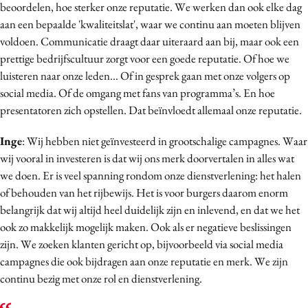
beoordelen, hoe sterker onze reputatie. We werken dan ook elke dag
aan een bepaalde 'kwaliteitslat', waar we continu aan moeten blijven
voldoen. Communicatie draagt daar uiteraard aan bij, maar ook een
prettige bedrijfscultuur zorgt voor een goede reputatie. Of hoe we
luisteren naar onze leden... Of in gesprek gaan met onze volgers op
social media. Of de omgang met fans van programma’s. En hoe
presentatoren zich opstellen. Dat beïnvloedt allemaal onze reputatie.
Inge
: Wij hebben niet geïnvesteerd in grootschalige campagnes. Waar
wij vooral in investeren is dat wij ons merk doorvertalen in alles wat
we doen. Er is veel spanning rondom onze dienstverlening: het halen
of behouden van het rijbewijs. Het is voor burgers daarom enorm
belangrijk dat wij altijd heel duidelijk zijn en inlevend, en dat we het
ook zo makkelijk mogelijk maken. Ook als er negatieve beslissingen
zijn. We zoeken klanten gericht op, bijvoorbeeld via social media
campagnes die ook bijdragen aan onze reputatie en merk. We zijn
continu bezig met onze rol en dienstverlening.