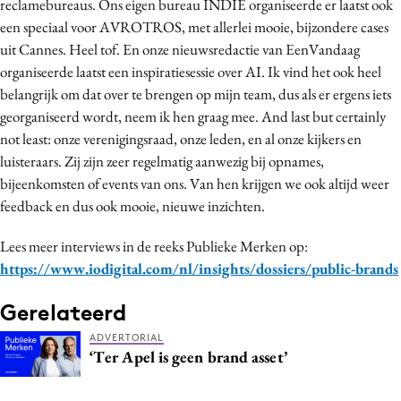
reclamebureaus. Ons eigen bureau INDIE organiseerde er laatst ook
een speciaal voor AVROTROS, met allerlei mooie, bijzondere cases
uit Cannes. Heel tof. En onze nieuwsredactie van EenVandaag
organiseerde laatst een inspiratiesessie over AI. Ik vind het ook heel
belangrijk om dat over te brengen op mijn team, dus als er ergens iets
georganiseerd wordt, neem ik hen graag mee. And last but certainly
not least: onze verenigingsraad, onze leden, en al onze kijkers en
luisteraars. Zij zijn zeer regelmatig aanwezig bij opnames,
bijeenkomsten of events van ons. Van hen krijgen we ook altijd weer
feedback en dus ook mooie, nieuwe inzichten.
Lees meer interviews in de reeks Publieke Merken op:
https://www.iodigital.com/nl/insights/dossiers/public-brands
Gerelateerd
ADVERTORIAL
‘Ter Apel is geen brand asset’