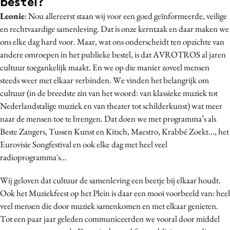
bestel?
Leonie
: Nou allereerst staan wij voor een goed geïnformeerde, veilige
en rechtvaardige samenleving. Dat is onze kerntaak en daar maken we
ons elke dag hard voor. Maar, wat ons onderscheidt ten opzichte van
andere omroepen in het publieke bestel, is dat AVROTROS al jaren
cultuur toegankelijk maakt. En we op die manier zoveel mensen
steeds weer met elkaar verbinden. We vinden het belangrijk om
cultuur (in de breedste zin van het woord: van klassieke muziek tot
Nederlandstalige muziek en van theater tot schilderkunst) wat meer
naar de mensen toe te brengen. Dat doen we met programma’s als
Beste Zangers, Tussen Kunst en Kitsch, Maestro, Krabbé Zoekt..., het
Eurovisie Songfestival en ook elke dag met heel veel
radioprogramma's...
Wij geloven dat cultuur de samenleving een beetje bij elkaar houdt.
Ook het Muziekfeest op het Plein is daar een mooi voorbeeld van: heel
veel mensen die door muziek samenkomen en met elkaar genieten.
Tot een paar jaar geleden communiceerden we vooral door middel