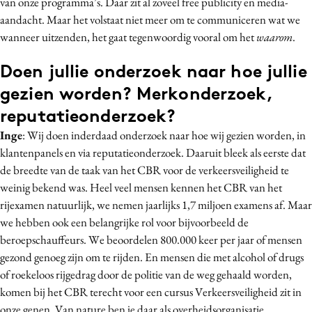
van onze programma’s. Daar zit al zoveel free publicity en media-
aandacht. Maar het volstaat niet meer om te communiceren wat we
wanneer uitzenden, het gaat tegenwoordig vooral om het
waarom
.
Doen jullie onderzoek naar hoe jullie
gezien worden? Merkonderzoek,
reputatieonderzoek?
Inge
: Wij doen inderdaad onderzoek naar hoe wij gezien worden, in
klantenpanels en via reputatieonderzoek. Daaruit bleek als eerste dat
de breedte van de taak van het CBR voor de verkeersveiligheid te
weinig bekend was. Heel veel mensen kennen het CBR van het
rijexamen natuurlijk, we nemen jaarlijks 1,7 miljoen examens af. Maar
we hebben ook een belangrijke rol voor bijvoorbeeld de
beroepschauffeurs. We beoordelen 800.000 keer per jaar of mensen
gezond genoeg zijn om te rijden. En mensen die met alcohol of drugs
of roekeloos rijgedrag door de politie van de weg gehaald worden,
komen bij het CBR terecht voor een cursus Verkeersveiligheid zit in
onze genen. Van nature ben je daar als overheidsorganisatie