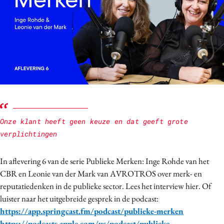
Bureaus
Campagnes
Carriere
Contentmarketing
Craft
Customer Experience
Data & Insights
Design
Onze klant heeft geen keuze en dat geeft grote
Digital transformation
verplichtingen
Diversiteit
Effectiviteit
In aflevering 6 van de serie Publieke Merken: Inge Rohde van het
CBR en Leonie van der Mark van AVROTROS over merk- en
Gedragsverandering
reputatiedenken in de publieke sector. Lees het interview hier. Of
Influencer marketing
luister naar het uitgebreide gesprek in de podcast:
Interne communicatie
https://app.springcast.fm/podcast/publieke-merken
Martech
https://podcasts.apple.com/us/podcast/publieke-