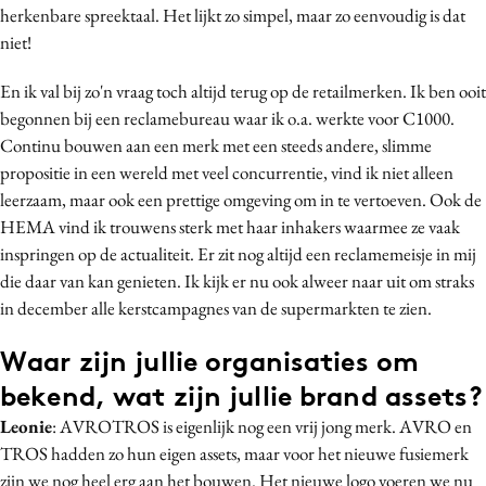
herkenbare spreektaal. Het lijkt zo simpel, maar zo eenvoudig is dat
niet!
En ik val bij zo'n vraag toch altijd terug op de retailmerken. Ik ben ooit
begonnen bij een reclamebureau waar ik o.a. werkte voor C1000.
Continu bouwen aan een merk met een steeds andere, slimme
propositie in een wereld met veel concurrentie, vind ik niet alleen
leerzaam, maar ook een prettige omgeving om in te vertoeven. Ook de
HEMA vind ik trouwens sterk met haar inhakers waarmee ze vaak
inspringen op de actualiteit. Er zit nog altijd een reclamemeisje in mij
die daar van kan genieten. Ik kijk er nu ook alweer naar uit om straks
in december alle kerstcampagnes van de supermarkten te zien.
Waar zijn jullie organisaties om
bekend, wat zijn jullie brand assets?
Leonie
: AVROTROS is eigenlijk nog een vrij jong merk. AVRO en
TROS hadden zo hun eigen assets, maar voor het nieuwe fusiemerk
zijn we nog heel erg aan het bouwen. Het nieuwe logo voeren we nu