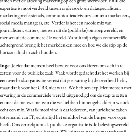
samen met de afdeling marketing op een grote werkvloer. En al die
expertise is mooi verdeeld tussen onderzoek- en dataspecialisten,
marketingprofessionals, communicatieadviseurs, content marketeers,
social media managers, etc. Verder is het een mooie mix van
journalisten, starters, mensen uit de (publieke) omroepwereld, en
mensen uit de commerciële wereld. Vanuit mijn eigen commerciële
achtergrond breng ik het merkdenken mee en hoe we die stip op de
horizon altijd in zicht houden.
Inge
: Je ziet dat mensen heel bewust voor ons kiezen om zich in te
zetten voor de publieke zaak. Vaak wordt gedacht dat het werken bij
een overheidsorganisatie vereist dat je ervaring bij de overheid hebt,
maar dat is voor het CBR niet waar. We hebben expliciet mensen met
ervaring in de commerciële wereld uitgenodigd om de stap te zetten
en met de nieuwe mensen die we hebben binnengehaald zijn we ook
echt een mix. Wat ik mooi vind is dat iedereen, van juridische zaken
tot iemand van IT, echt altijd het einddoel van de burger voor ogen
heeft. Ons vertrekpunt als publieke organisatie is de belevingswereld
van de mensen om wie het gaat. Wij luisteren naar de maatschappij.