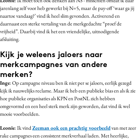
Leonie
: Ik moet toch ook denken aan NS - misschien omdat ik daar
jarenlang zelf voor heb gewerkt bij N=5, maar de pay-off ‘waar ga jij
naartoe vandaag?’ vind ik heel slim gevonden. Activerend en
daarnaast een sterke vertaling van de merkgedachte “proef de
vrijheid”. Daarbij vind ik het een vriendelijke, uitnodigende
afsluiting.
Kijk je weleens jaloers naar
merkcampagnes van andere
merken?
Inge
: Op campagne niveau ben ik niet per se jaloers, eerlijk gezegd
kijk ik nauwelijks reclame. Maar ik heb een publieke bias en als ik zie
hoe publieke organisaties als KPN en PostNL zich hebben
omgevormd en een heel sterk merk zijn geworden, dat vind ik wel
mooie voorbeelden.
Leonie
: Ik vind
Zeeman ook een prachtig voorbeeld
van met zeer
rake campagnes een consistent merkverhaal laden. Met heerlijke,