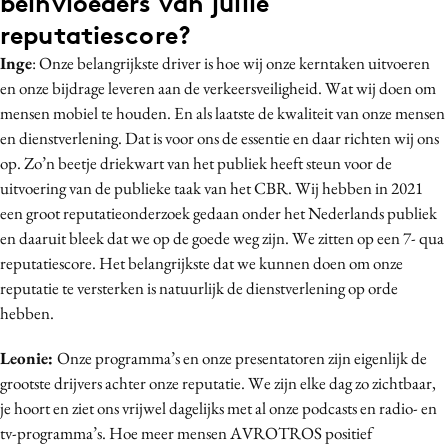
beïnvloeders van jullie
reputatiescore?
Inge
: Onze belangrijkste driver is hoe wij onze kerntaken uitvoeren
en onze bijdrage leveren aan de verkeersveiligheid. Wat wij doen om
mensen mobiel te houden. En als laatste de kwaliteit van onze mensen
en dienstverlening. Dat is voor ons de essentie en daar richten wij ons
op. Zo’n beetje driekwart van het publiek heeft steun voor de
uitvoering van de publieke taak van het CBR. Wij hebben in 2021
een groot reputatieonderzoek gedaan onder het Nederlands publiek
en daaruit bleek dat we op de goede weg zijn. We zitten op een 7- qua
reputatiescore. Het belangrijkste dat we kunnen doen om onze
reputatie te versterken is natuurlijk de dienstverlening op orde
hebben.
Leonie:
Onze programma’s en onze presentatoren zijn eigenlijk de
grootste drijvers achter onze reputatie. We zijn elke dag zo zichtbaar,
je hoort en ziet ons vrijwel dagelijks met al onze podcasts en radio- en
tv-programma’s. Hoe meer mensen AVROTROS positief