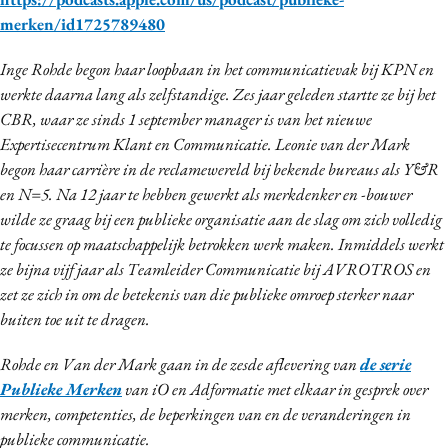
Media
merken/id1725789480
Merkstrategie
Inge Rohde begon haar loopbaan in het communicatievak bij KPN en
PR
werkte daarna lang als zelfstandige. Zes jaar geleden startte ze bij het
Programmatic
CBR, waar ze sinds 1 september manager is van het nieuwe
Purpose Marketing
Expertisecentrum Klant en Communicatie. Leonie van der Mark
begon haar carrière in de reclamewereld bij bekende bureaus als Y&R
Reputatie & crisis
en N=5. Na 12 jaar te hebben gewerkt als merkdenker en -bouwer
wilde ze graag bij een publieke organisatie aan de slag om zich volledig
te focussen op maatschappelijk betrokken werk maken. Inmiddels werkt
ze bijna vijf jaar als Teamleider Communicatie bij AVROTROS en
zet ze zich in om de betekenis van die publieke omroep sterker naar
buiten toe uit te dragen.
Rohde en Van der Mark gaan in de zesde aflevering van
de serie
Publieke Merken
van iO
en Adformatie met elkaar in gesprek over
merken, competenties, de beperkingen van en de veranderingen in
publieke communicatie.