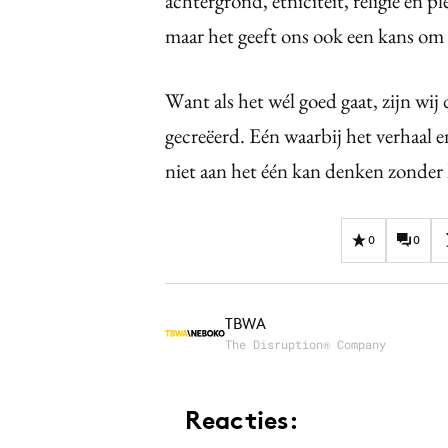
achtergrond, etniciteit, religie en 
maar het geeft ons ook een kans om
Want als het wél goed gaat, zijn wij
gecreëerd. Eén waarbij het verhaal en
niet aan het één kan denken zonder
0
0
TBWA
The Disruption® Company
Reacties: