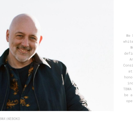
Programmatic
ering
Purpose Marketing
keting
Reputatie & crisis
nicatie
We 
whit
W
defi
A
Cons
at
hono
in
TBWA
be a
ope
BWA\NEBOKO