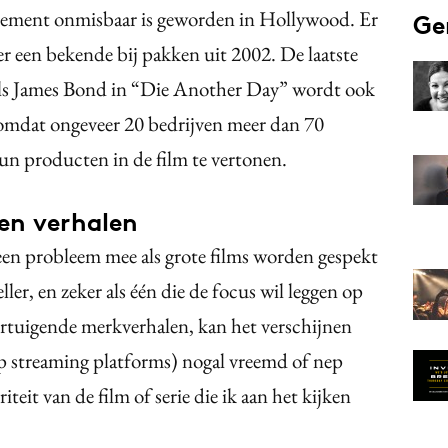
cement onmisbaar is geworden in Hollywood. Er
Ge
er een bekende bij pakken uit 2002. De laatste
 als James Bond in “Die Another Day” wordt ook
mdat ongeveer 20 bedrijven meer dan 70
un producten in de film te vertonen.
en verhalen
een probleem mee als grote films worden gespekt
ler, en zeker als één die de focus wil leggen op
ertuigende merkverhalen, kan het verschijnen
op streaming platforms) nogal vreemd of nep
teit van de film of serie die ik aan het kijken