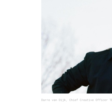
Carriere
Effectiviteit
Contentmarketing
Gedragsverand
Craft
Influencer mar
Customer Experience
Interne commu
Data & Insights
Martech
Darre van Dijk, Chief Creative Officer T