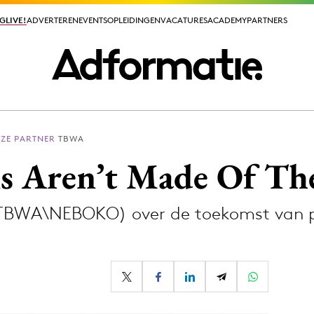
GLIVE!
GLIVE!
ADVERTEREN
ADVERTEREN
EVENTS
EVENTS
OPLEIDINGEN
OPLEIDINGEN
VACATURES
VACATURES
ACADEMY
ACADEMY
PARTNERS
PARTNERS
ZE PARTNER
TBWA
ieuws app
s Aren’t Made Of Th
j TBWA\NEBOKO) over de toekomst van p
Media
ormation
Merkstrategie
PR