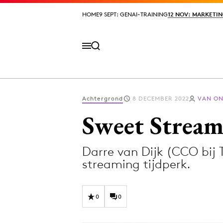
HOME
HOME
9 SEPT: GENAI-TRAINING
9 SEPT: GENAI-TRAINING
12 NOV: MARKETIN
12 NOV: MARKETIN
Achtergrond
8 DECEMBER 2022
VAN ON
Volg het laatste nieuws via de Adformatie N
Sweet Stream
Darre van Dijk (CCO bi
Topics
streaming tijdperk.
Artificial Intelligence
Design
Bureaus
Digital transf
0
0
Campagnes
Diversiteit