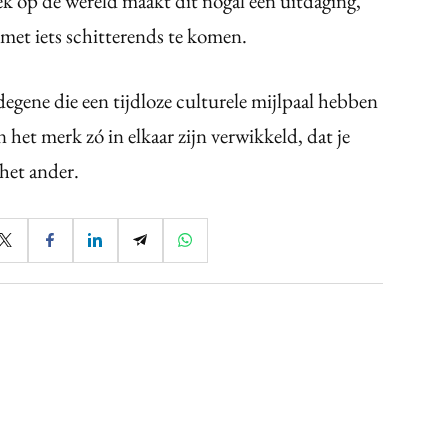
plek op de wereld maakt dit nogal een uitdaging,
 met iets schitterends te komen.
 degene die een tijdloze culturele mijlpaal hebben
 het merk zó in elkaar zijn verwikkeld, dat je
 het ander.