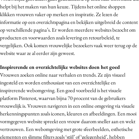
helpt bij het maken van hun keuze.
Tijdens het online shoppen
Media
klikken vrouwen vaker op merken en inspiratie. Ze lezen de
Merkstrategie
informatie op een overzichtspagina en bekijken uitgebreid de content
PR
op verschillende pagina’s. Er worden meerdere websites bezocht om
Programmatic
producten en voorwaarden zoals levering en retourbeleid, te
Purpose Marketing
vergelijken. Ook komen vrouwelijke bezoekers vaak weer terug op de
website waar ze al eerder zijn geweest.
Reputatie & crisis
Inspirerende en overzichtelijke websites doen het goed
Vrouwen zoeken online naar verhalen en trends. Ze zijn visueel
ingesteld en worden enthousiast van een overzichtelijke en
inspirerende webomgeving. Een goed voorbeeld is het visuele
platform Pinterest, waarvan bijna 70 procent van de gebruikers
vrouwelijk is.
Vrouwen navigeren in een online omgeving via visuele
herkenningspunten zoals iconen, kleuren en afbeeldingen. Een mooi
vormgegeven website spreekt een vrouw daarom sneller aan en wekt
vertrouwen. Een webomgeving met grote sfeerbeelden, esthetische
elementen en slimme filters zoals ‘stijl’ of ‘gelegenheid’, hebben