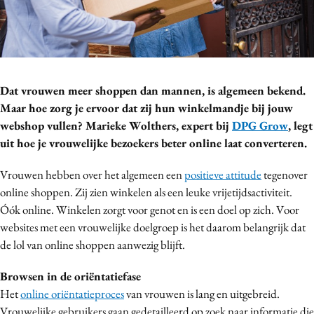
Bureaus
Campagnes
Carriere
Contentmarketing
Dat vrouwen meer shoppen dan mannen, is algemeen bekend.
Craft
Maar hoe zorg je ervoor dat zij hun winkelmandje bij jouw
Customer Experience
webshop vullen? Marieke Wolthers, expert bij
DPG Grow
, legt
Data & Insights
uit hoe je vrouwelijke bezoekers beter online laat converteren.
Design
Vrouwen hebben over het algemeen een
positieve attitude
tegenover
Digital transformation
online shoppen. Zij zien winkelen als een leuke vrijetijdsactiviteit.
Diversiteit
Óók online. Winkelen zorgt voor genot en is een doel op zich. Voor
Effectiviteit
websites met een vrouwelijke doelgroep is het daarom belangrijk dat
de lol van online shoppen aanwezig blijft.
Gedragsverandering
Influencer marketing
Browsen in de oriëntatiefase
Interne communicatie
Het
online oriëntatieproces
van vrouwen is lang en uitgebreid.
Martech
Vrouwelijke gebruikers gaan gedetailleerd op zoek naar informatie die