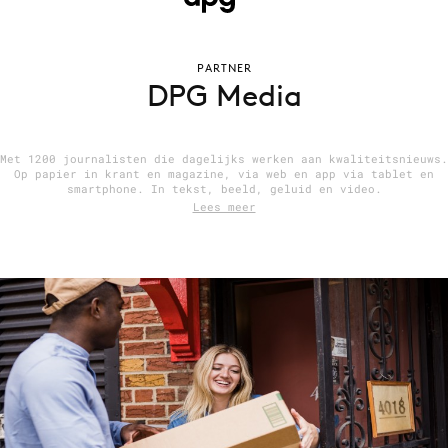
PARTNER
Menu
DPG Media
Home
9 sept: GenAI-training
Met 1200 journalisten die dagelijks werken aan kwaliteitsnieuws.
Op papier in krant en magazine, via web en app via tablet en
12 nov: MarketingLive!
smartphone. In tekst, beeld, geluid en video.
Lees meer
Adverteren
Events
Opleidingen
Vacatures
Academy
Partners
Topics
Artificial Intelligence