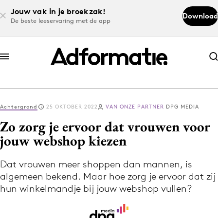
Jouw vak in je broekzak!
Download
De beste leeservaring met de app
Abonneer nu
Abonneer nu
Achtergrond
25 OKTOBER 2022
VAN ONZE PARTNER
DPG MEDIA
Log in
Zo zorg je ervoor dat vrouwen voor
jouw webshop kiezen
Download de app
Volg het laatste nieuws via de Adformatie
Dat vrouwen meer shoppen dan mannen, is
algemeen bekend. Maar hoe zorg je ervoor dat zij
Nieuws app
hun winkelmandje bij jouw webshop vullen?