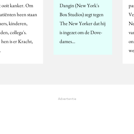
gt ooit kanker. Om
Dangin (New York's
pa
patiënten heen staan
Box Studios) zegt tegen
Ve
ners, kinderen,
The New Yorker dat hij
Ne
den, collega's.
is ingezet om de Dove-
va
 hen is er Kracht,
dames…
on
…
we
Advertentie