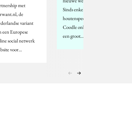
nieuwe webshop rijker.
rtnership met
Sinds enkele weken is de
rwant.nl, de
houtenspeelgoed website
derlandse variant
Coodle online. Op de site is
n een Europese
een groot…
line social netwerk
bsite voor…