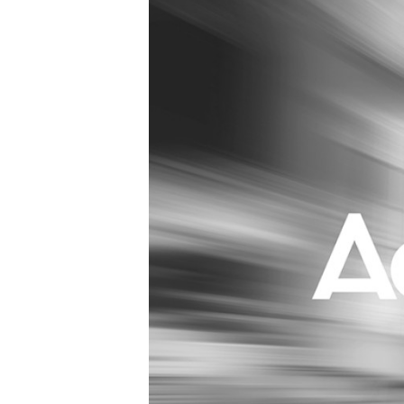
Carriere
Effectiviteit
Contentmarketing
Gedragsverand
Craft
Influencer mar
Customer Experience
Interne commu
Data & Insights
Martech