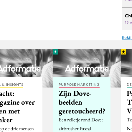
CM
13 
Beki
 & INSIGHTS
PURPOSE MARKETING
DE
acht:
Zijn Dove-
P
gazine over
beelden
T
ven met
geretoucheerd?
V
nker
Een relletje rond Dove:
Te
op de drie mensen
airbrusher Pascal
Ne