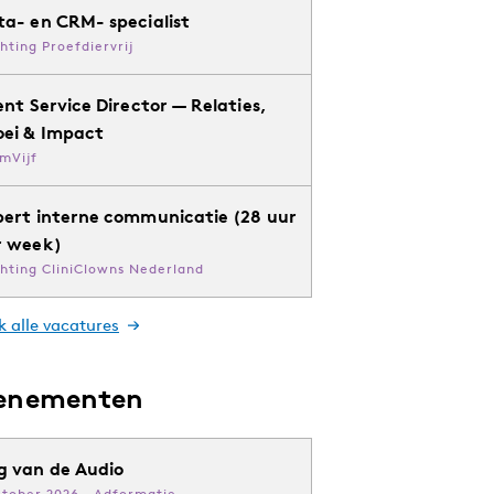
ta- en CRM- specialist
chting Proefdiervrij
ent Service Director — Relaties,
oei & Impact
mVijf
pert interne communicatie (28 uur
r week)
chting CliniClowns Nederland
k alle vacatures
enementen
g van de Audio
ktober 2026 · Adformatie