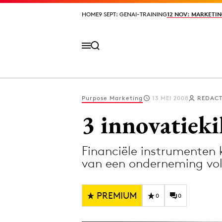
HOME
HOME
9 SEPT: GENAI-TRAINING
9 SEPT: GENAI-TRAINING
12 NOV: MARKETIN
12 NOV: MARKETIN
Purpose Marketing
13 MEI 2008
REDACT
Volg het laatste nieuws via de Adformatie N
3 innovatieki
Financiële instrumenten
Topics
van een onderneming vol
Artificial Intelligence
Design
Bureaus
Digital transf
PREMIUM
0
0
Campagnes
Diversiteit