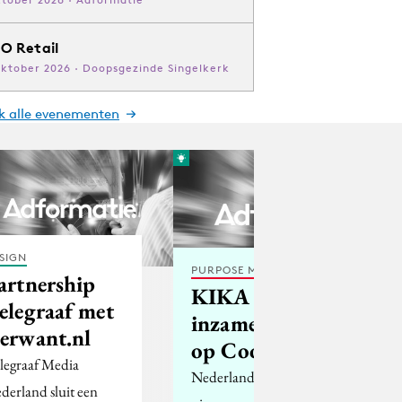
O Retail
oktober 2026 · Doopsgezinde Singelkerk
jk alle evenementen
SIGN
PURPOSE MARKETING
artnership
KIKA
elegraaf met
inzamelingsinitiatief
erwant.nl
op Coodle.nl
legraaf Media
Nederland is weer een
derland sluit een