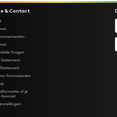
ce & Contact
t
ren
bonnementen
eren
stelde Vragen
y Statement
 Statement
ne Voorwaarden
pp
dformatie.nl je
-favoriet
instellingen