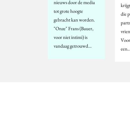
nieuws door de media
krij
tot grote hoogte
die 
gebracht kan worden.
part
"Onze" Frans (Bauer,
vrien
voor niet intimi) is
Voor
vandaag getrouwd…
een