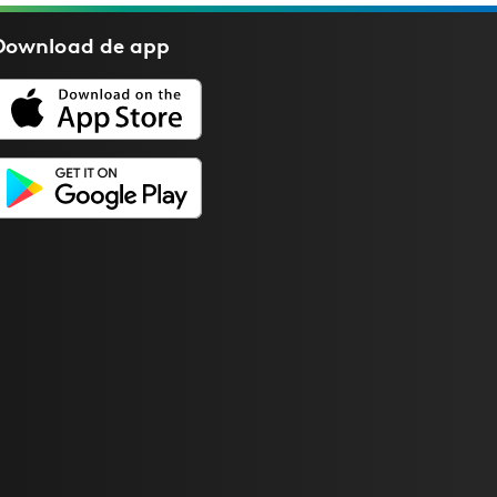
Download de
app