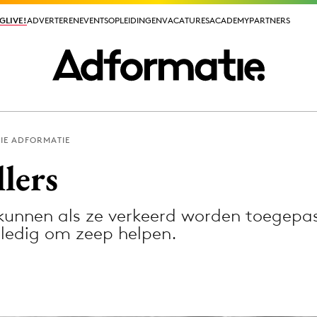
GLIVE!
GLIVE!
ADVERTEREN
ADVERTEREN
EVENTS
EVENTS
OPLEIDINGEN
OPLEIDINGEN
VACATURES
VACATURES
ACADEMY
ACADEMY
PARTNERS
PARTNERS
IE ADFORMATIE
ieuws app
llers
 kunnen als ze verkeerd worden toegepa
ledig om zeep helpen.
Media
ormation
Merkstrategie
PR