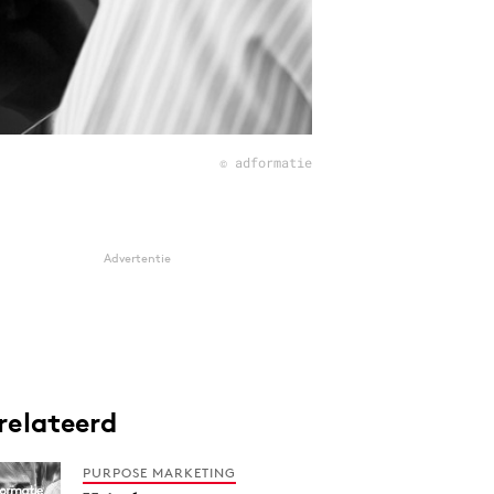
© adformatie
Advertentie
relateerd
PURPOSE MARKETING