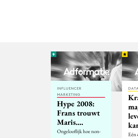
INFLUENCER
DATA
MARKETING
Kr
Hype 2008:
ma
Frans trouwt
le
Maris....
ka
Ongelooflijk hoe non-
Eén 