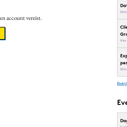
Da
Sti
een account vereist.
Cli
Gr
Vor
Ex
pe
Sti
Bekij
Ev
Da
1 o