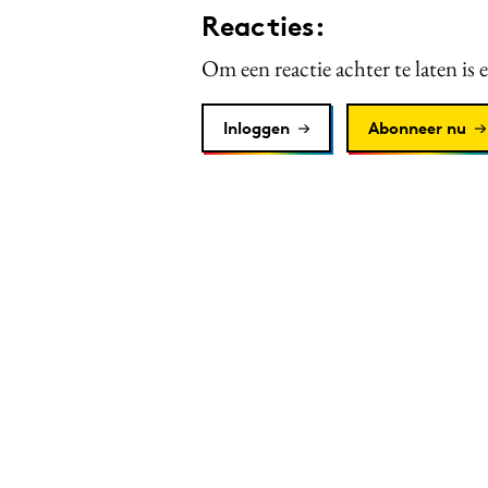
Reacties:
Om een reactie achter te laten is 
Inloggen
Abonneer nu