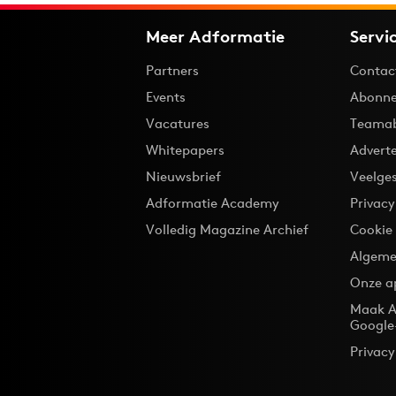
Meer Adformatie
Servi
Partners
Contac
Events
Abonne
Vacatures
Teama
Whitepapers
Advert
Nieuwsbrief
Veelge
Adformatie Academy
Privac
Volledig Magazine Archief
Cookie
Algeme
Onze a
Maak A
Google
Privacy