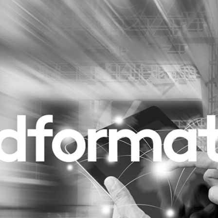
Programmatic
ering
Purpose Marketing
keting
Reputatie & crisis
nicatie