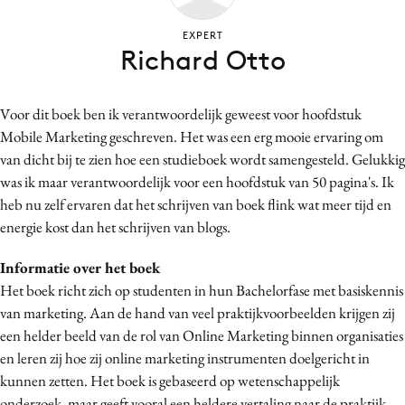
Bureaus
EXPERT
Campagnes
Richard Otto
Carriere
Contentmarketing
Voor dit boek ben ik verantwoordelijk geweest voor hoofdstuk
Craft
Mobile Marketing geschreven. Het was een erg mooie ervaring om
Customer Experience
van dicht bij te zien hoe een studieboek wordt samengesteld. Gelukkig
Data & Insights
was ik maar verantwoordelijk voor een hoofdstuk van 50 pagina's. Ik
heb nu zelf ervaren dat het schrijven van boek flink wat meer tijd en
Design
energie kost dan het schrijven van blogs.
Digital transformation
Diversiteit
Informatie over het boek
Effectiviteit
Het boek richt zich op studenten in hun Bachelorfase met basiskennis
van marketing. Aan de hand van veel praktijkvoorbeelden krijgen zij
Gedragsverandering
een helder beeld van de rol van Online Marketing binnen organisaties
Influencer marketing
en leren zij hoe zij online marketing instrumenten doelgericht in
Interne communicatie
kunnen zetten. Het boek is gebaseerd op wetenschappelijk
Martech
onderzoek, maar geeft vooral een heldere vertaling naar de praktijk.