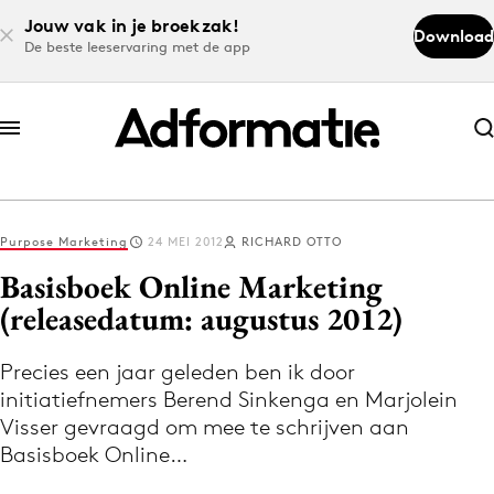
Jouw vak in je broekzak!
Download
De beste leeservaring met de app
Abonneer nu
Abonneer nu
Purpose Marketing
24 MEI 2012
RICHARD OTTO
Log in
Basisboek Online Marketing
(releasedatum: augustus 2012)
Download de app
Volg het laatste nieuws via de Adformatie
Precies een jaar geleden ben ik door
initiatiefnemers Berend Sinkenga en Marjolein
Nieuws app
Visser gevraagd om mee te schrijven aan
Basisboek Online…