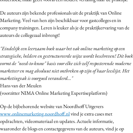
Media
De auteurs zijn bekende professionals uit de praktijk van Online
Merkstrategie
Marketing. Veel van hen zijn beschikbaar voor gastcolleges en in
PR
company trainingen. Leren is leuker als je de praktijkervaring van de
Programmatic
auteurs de collegezaal inbrengt!
Purpose Marketing
"Eindelijk een leerzaam boek waar het vak online marketing op een
Reputatie & crisis
strategische, heldere en gestructureerde wijze wordt beschreven! Dit boek
vormt de "need-to-know" basis voor elke zich zelf respecterende moderne
marketeer en mag absoluut niet ontbreken op zijn of haar leeslijst. Het
marketingvak is voorgoed veranderd..."
Hans van der Meulen
(voorzitter NIMA Online Marketing Expertiseplatform)
Op de bijbehorende website van Noordhoff Uitgevers
www.onlinemarketing.noordhoff.nl
vind je extra cases met
opdrachten, videomateriaal en updates. Actuele informatie,
waaronder de blogs en contactgegevens van de auteurs, vind je op