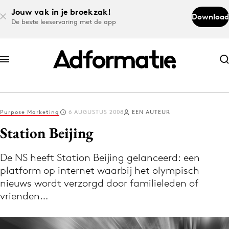
Jouw vak in je broekzak!
Download
De beste leeservaring met de app
Abonneer nu
Abonneer nu
Purpose Marketing
6 AUGUSTUS 2008
EEN AUTEUR
Log in
Station Beijing
De NS heeft Station Beijing gelanceerd: een
Download de app
platform op internet waarbij het olympisch
Volg het laatste nieuws via de Adformatie
nieuws wordt verzorgd door familieleden of
Nieuws app
vrienden…