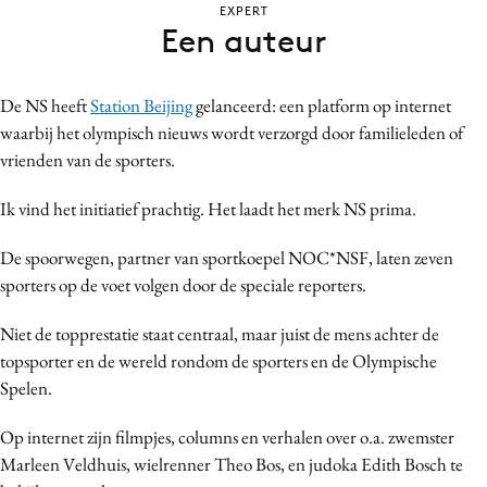
EXPERT
Bureaus
Een auteur
Campagnes
Carriere
De NS heeft
Station Beijing
gelanceerd: een platform op internet
Contentmarketing
waarbij het olympisch nieuws wordt verzorgd door familieleden of
Craft
vrienden van de sporters.
Customer Experience
Ik vind het initiatief prachtig. Het laadt het merk NS prima.
Data & Insights
Design
De spoorwegen, partner van sportkoepel NOC*NSF, laten zeven
Digital transformation
sporters op de voet volgen door de speciale reporters.
Diversiteit
Niet de topprestatie staat centraal, maar juist de mens achter de
Effectiviteit
topsporter en de wereld rondom de sporters en de Olympische
Gedragsverandering
Spelen.
Influencer marketing
Op internet zijn filmpjes, columns en verhalen over o.a. zwemster
Interne communicatie
Marleen Veldhuis, wielrenner Theo Bos, en judoka Edith Bosch te
Martech