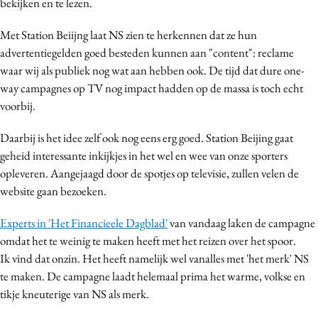
bekijken en te lezen.
Media
Met Station Beiijng laat NS zien te herkennen dat ze hun
Merkstrategie
advertentiegelden goed besteden kunnen aan "content": reclame
PR
waar wij als publiek nog wat aan hebben ook. De tijd dat dure one-
Programmatic
way campagnes op TV nog impact hadden op de massa is toch echt
Purpose Marketing
voorbij.
Reputatie & crisis
Daarbij is het idee zelf ook nog eens erg goed. Station Beijing gaat
geheid interessante inkijkjes in het wel en wee van onze sporters
opleveren. Aangejaagd door de spotjes op televisie, zullen velen de
website gaan bezoeken.
Experts in 'Het Financieele Dagblad'
van vandaag laken de campagne
omdat het te weinig te maken heeft met het reizen over het spoor.
Ik vind dat onzin. Het heeft namelijk wel vanalles met 'het merk' NS
te maken. De campagne laadt helemaal prima het warme, volkse en
tikje kneuterige van NS als merk.