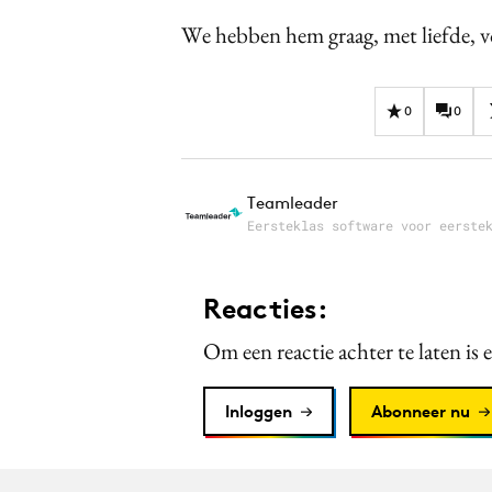
We hebben hem graag, met liefde, 
0
0
Teamleader
Eersteklas software voor eerste
Reacties:
Om een reactie achter te laten is 
Inloggen
Abonneer nu