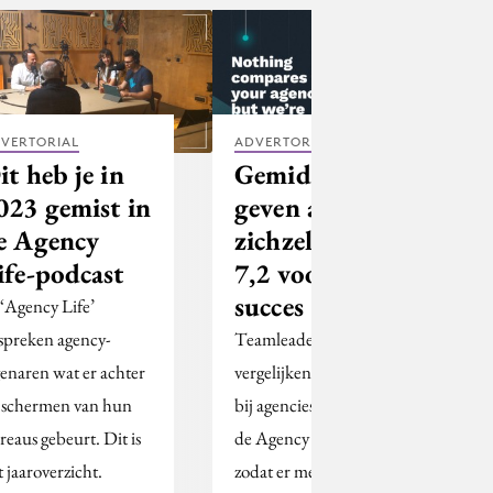
VERTORIAL
ADVERTORIAL
it heb je in
Gemiddeld
023 gemist in
geven agencies
e Agency
zichzelf een
ife-podcast
7,2 voor hun
succes
 ‘Agency Life’
spreken agency-
Teamleader voert eerste
genaren wat er achter
vergelijkende studie uit
 schermen van hun
bij agencies en lanceert
reaus gebeurt. Dit is
de Agency Benchmark
t jaaroverzicht.
zodat er meer inzicht is