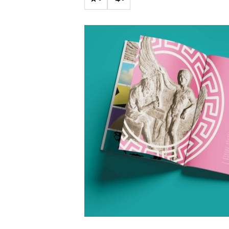
Carriere
Effectiviteit
Contentmarketing
Gedragsverand
Craft
Influencer mar
Customer Experience
Interne commu
Data & Insights
Martech