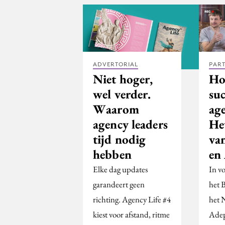
ADVERTORIAL
PAR
Niet hoger,
Ho
wel verder.
suc
Waarom
ag
agency leaders
He
tijd nodig
va
hebben
en
Elke dag updates
In v
garandeert geen
het 
richting. Agency Life #4
het 
kiest voor afstand, ritme
Adep