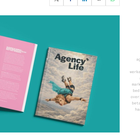
Programmatic
ering
Purpose Marketing
keting
Reputatie & crisis
nicatie
a
werk
mar
bed
over
bet
ha