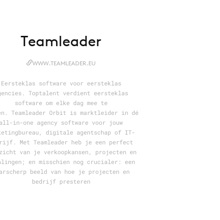
Teamleader
WWW.TEAMLEADER.EU
Eersteklas software voor eersteklas
gencies. Toptalent verdient eersteklas
software om elke dag mee te
en. Teamleader Orbit is marktleider in dé
all-in-one agency software voor jouw
ketingbureau, digitale agentschap of IT-
rijf. Met Teamleader heb je een perfect
zicht van je verkoopkansen, projecten en
alingen; en misschien nog crucialer: een
arscherp beeld van hoe je projecten en
bedrijf presteren