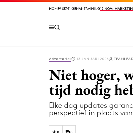
HOME
HOME
9 SEPT: GENAI-TRAINING
9 SEPT: GENAI-TRAINING
12 NOV: MARKETIN
12 NOV: MARKETIN
Advertorial
13 JANUARI 2026
TEAMLEA
Volg het laatste nieuws via de Adformatie N
Niet hoger, 
tijd nodig h
Topics
Elke dag updates garande
Artificial Intelligence
Design
perspectief in plaats va
Bureaus
Digital transf
Campagnes
Diversiteit
0
0