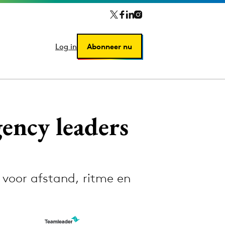
Log in
Log in
Abonneer nu
Abonneer nu
ency leaders
 voor afstand, ritme en