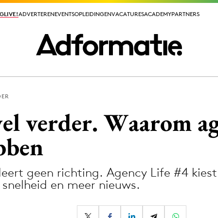
GLIVE!
GLIVE!
ADVERTEREN
ADVERTEREN
EVENTS
EVENTS
OPLEIDINGEN
OPLEIDINGEN
VACATURES
VACATURES
ACADEMY
ACADEMY
PARTNERS
PARTNERS
DER
ieuws app
wel verder. Waarom ag
ebben
ert geen richting. Agency Life #4 kiest
Media
n snelheid en meer nieuws.
ormation
Merkstrategie
PR