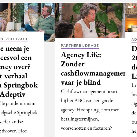
TNERBIJDRAGE
AD
PARTNERBIJDRAGE
e neem je
D
Agency Life:
cesvol een
2
Zonder
ency over?
d
cashflowmanagement
t verhaal
L
vaar je blind
n Springbok
In
Cashflowmanagement hoort
 Adeptiv
be
bij het ABC van een goede
olle pandemie nam
ei
agency. Hoe spring je om met
Belgische Springbok
de
betalingstermijnen,
Nederlandse
bu
voorschotten en facturen?
tiv over. Hoe
he