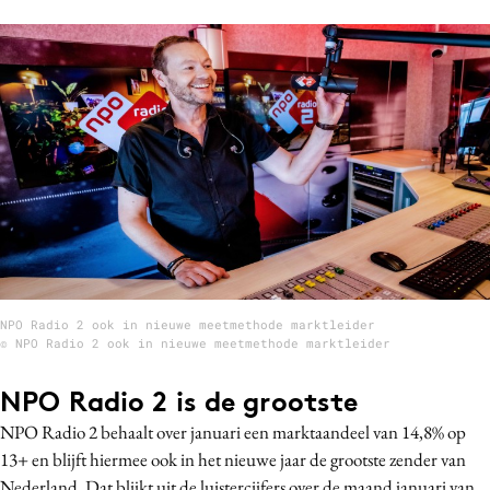
Bureaus
Campagnes
Carriere
Contentmarketing
Craft
Customer Experience
Data & Insights
Design
Digital transformation
Diversiteit
NPO Radio 2 ook in nieuwe meetmethode marktleider
© NPO Radio 2 ook in nieuwe meetmethode marktleider
Effectiviteit
Gedragsverandering
NPO Radio 2 is de grootste
Influencer marketing
NPO Radio 2 behaalt over januari een marktaandeel van 14,8% op
Interne communicatie
13+ en blijft hiermee ook in het nieuwe jaar de grootste zender van
Martech
Nederland. Dat blijkt uit de luistercijfers over de maand januari van