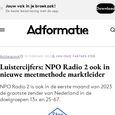
Jouw vak in je broekzak!
Download
De beste leeservaring met de app
Abonneer nu
Abonneer nu
Achtergrond
10 FEBRUARI 2023
VAN ONZE PARTNER
STER
Log in
Luistercijfers: NPO Radio 2 ook in
nieuwe meetmethode marktleider
Download de app
Volg het laatste nieuws via de Adformatie
NPO Radio 2 is ook in de eerste maand van 2023
de grootste zender van Nederland in de
Nieuws app
doelgroepen 13+ en 25-67.