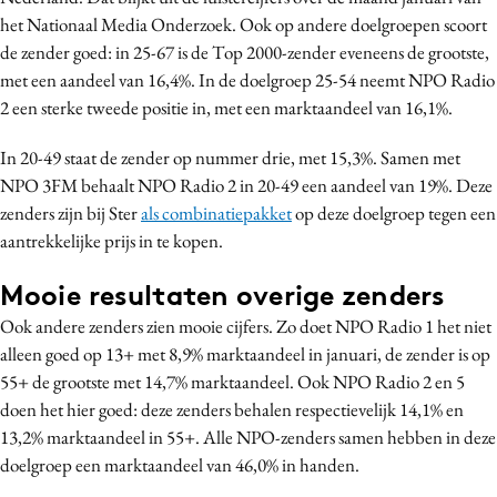
het Nationaal Media Onderzoek. Ook op andere doelgroepen scoort
Media
de zender goed: in 25-67 is de Top 2000-zender eveneens de grootste,
Merkstrategie
met een aandeel van 16,4%. In de doelgroep 25-54 neemt NPO Radio
PR
2 een sterke tweede positie in, met een marktaandeel van 16,1%.
Programmatic
In 20-49 staat de zender op nummer drie, met 15,3%. Samen met
Purpose Marketing
NPO 3FM behaalt NPO Radio 2 in 20-49 een aandeel van 19%. Deze
Reputatie & crisis
zenders zijn bij Ster
als combinatiepakket
op deze doelgroep tegen een
aantrekkelijke prijs in te kopen.
Mooie resultaten overige zenders
Ook andere zenders zien mooie cijfers. Zo doet NPO Radio 1 het niet
alleen goed op 13+ met 8,9% marktaandeel in januari, de zender is op
55+ de grootste met 14,7% marktaandeel. Ook NPO Radio 2 en 5
doen het hier goed: deze zenders behalen respectievelijk 14,1% en
13,2% marktaandeel in 55+. Alle NPO-zenders samen hebben in deze
doelgroep een marktaandeel van 46,0% in handen.