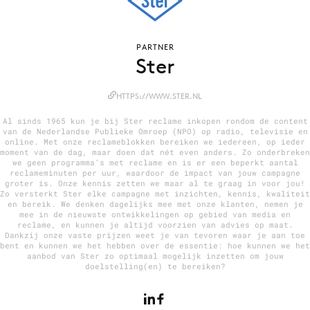
PARTNER
Menu
Ster
Home
HTTPS://WWW.STER.NL
9 sept: GenAI-training
Al sinds 1965 kun je bij Ster reclame inkopen rondom de content
12 nov: MarketingLive!
van de Nederlandse Publieke Omroep (NPO) op radio, televisie en
online. Met onze reclameblokken bereiken we iedereen, op ieder
Adverteren
moment van de dag, maar doen dat nét even anders. Zo onderbreken
we geen programma’s met reclame en is er een beperkt aantal
Events
reclameminuten per uur, waardoor de impact van jouw campagne
groter is. Onze kennis zetten we maar al te graag in voor jou!
Opleidingen
Zo versterkt Ster elke campagne met inzichten, kennis, kwaliteit
en bereik. We denken dagelijks mee met onze klanten, nemen je
Vacatures
mee in de nieuwste ontwikkelingen op gebied van media en
reclame, en kunnen je altijd voorzien van advies op maat.
Academy
Dankzij onze vaste prijzen weet je van tevoren waar je aan toe
bent en kunnen we het hebben over de essentie: hoe kunnen we het
Partners
aanbod van Ster zo optimaal mogelijk inzetten om jouw
doelstelling(en) te bereiken?
Topics
Artificial Intelligence