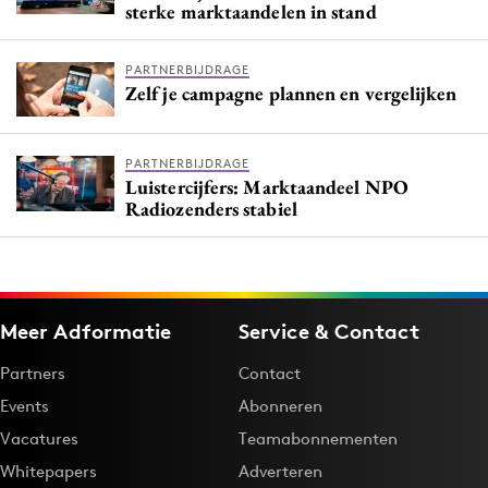
sterke marktaandelen in stand
PARTNERBIJDRAGE
Zelf je campagne plannen en vergelijken
PARTNERBIJDRAGE
Luistercijfers: Marktaandeel NPO
Radiozenders stabiel
Meer Adformatie
Service & Contact
Partners
Contact
Events
Abonneren
Vacatures
Teamabonnementen
Whitepapers
Adverteren