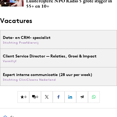
Luistercijfers: NPO Radio 5 grote stijger in
55+ en 10+
Vacatures
Data- en CRM- specialist
Stichting Proefdiervrij
Client Service Director — Relaties, Groei & Impact
VormVijf
Expert interne communicatie (28 uur per week)
Stichting CliniClowns Nederland
0
0