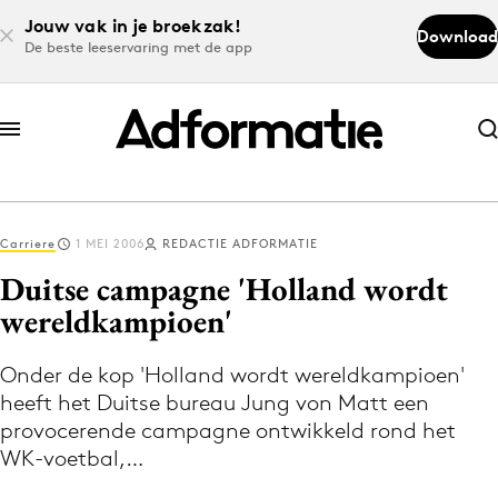
Jouw vak in je broekzak!
Download
De beste leeservaring met de app
Abonneer nu
Abonneer nu
Carriere
1 MEI 2006
REDACTIE ADFORMATIE
Log in
Duitse campagne 'Holland wordt
wereldkampioen'
Download de app
Volg het laatste nieuws via de Adformatie
Onder de kop 'Holland wordt wereldkampioen'
heeft het Duitse bureau Jung von Matt een
Nieuws app
provocerende campagne ontwikkeld rond het
WK-voetbal,…