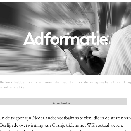
Menu
Home
9 sept: GenAI-training
12 nov: MarketingLive!
Adverteren
Events
Opleidingen
Helaas hebben we niet meer de rechten op de originele afbeelding
Vacatures
© adformatie
Academy
Advertentie
Partners
Topics
In de tv-spot zijn Nederlandse voetbalfans te zien, die in de straten van
Berlijn de overwinning van Oranje tijdens het WK voetbal vieren.
Artificial Intelligence