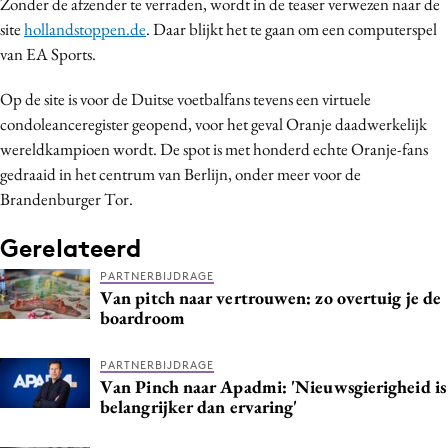
Zonder de afzender te verraden, wordt in de teaser verwezen naar de
Bureaus
site
hollandstoppen.de
. Daar blijkt het te gaan om een computerspel
Campagnes
van EA Sports.
Carriere
Op de site is voor de Duitse voetbalfans tevens een virtuele
Contentmarketing
condoleanceregister geopend, voor het geval Oranje daadwerkelijk
Craft
wereldkampioen wordt. De spot is met honderd echte Oranje-fans
Customer Experience
gedraaid in het centrum van Berlijn, onder meer voor de
Brandenburger Tor.
Data & Insights
Design
Gerelateerd
Digital transformation
PARTNERBIJDRAGE
Diversiteit
Van pitch naar vertrouwen: zo overtuig je de
boardroom
Effectiviteit
Gedragsverandering
PARTNERBIJDRAGE
Influencer marketing
Van Pinch naar Apadmi: 'Nieuwsgierigheid is
belangrijker dan ervaring'
Interne communicatie
Martech