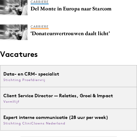
CARRIERE
Media
Del Monte in Europa naar Starcom
Merkstrategie
PR
CARRIERE
‘Donateursvertrouwen daalt licht’
Programmatic
Purpose Marketing
Vacatures
Reputatie & crisis
Data- en CRM- specialist
Stichting Proefdiervrij
Client Service Director — Relaties, Groei & Impact
VormVijf
Expert interne communicatie (28 uur per week)
Stichting CliniClowns Nederland