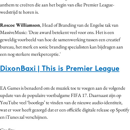
anthem te creëren die aan het begin van elke Premier League-
Bureaus
wedstrijd te horen is.
Campagnes
Carriere
Roscoe Williamson
, Head of Branding van de Engelse tak van
Contentmarketing
MassiveMusic: 'Deze award betekent veel voor ons. Het is een
geweldig voorbeeld van hoe de samenwerking tussen een creatief
Craft
bureau, het merk en sonic branding specialisten kan bijdragen aan
Customer Experience
een nog sterkere merkperceptie.'
Data & Insights
DixonBaxi | This is Premier League
Design
Digital transformation
Diversiteit
EA Games is benaderd om de muziek toe te voegen aan de volgende
Effectiviteit
update van de populaire voetbalgame FIFA 17. Daarnaast zijn op
Gedragsverandering
YouTube veel ‘bootlegs’ te vinden van de nieuwe audio-identiteit,
wat er voor heeft gezorgd dat er een officiële digitale release op Spotify
Influencer marketing
en iTunes zal verschijnen.
Interne communicatie
Martech
Credits: