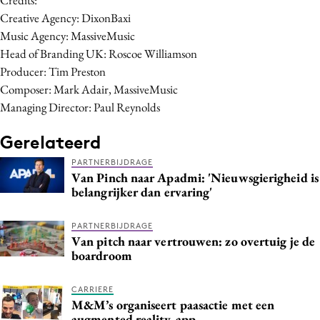
Media
Creative Agency: DixonBaxi
Music Agency: MassiveMusic
Merkstrategie
Head of Branding UK: Roscoe Williamson
PR
Producer: Tim Preston
Programmatic
Composer: Mark Adair, MassiveMusic
Purpose Marketing
Managing Director: Paul Reynolds
Reputatie & crisis
Gerelateerd
PARTNERBIJDRAGE
Van Pinch naar Apadmi: 'Nieuwsgierigheid is
belangrijker dan ervaring'
PARTNERBIJDRAGE
Van pitch naar vertrouwen: zo overtuig je de
boardroom
CARRIERE
M&M’s organiseert paasactie met een
augmented reality-app