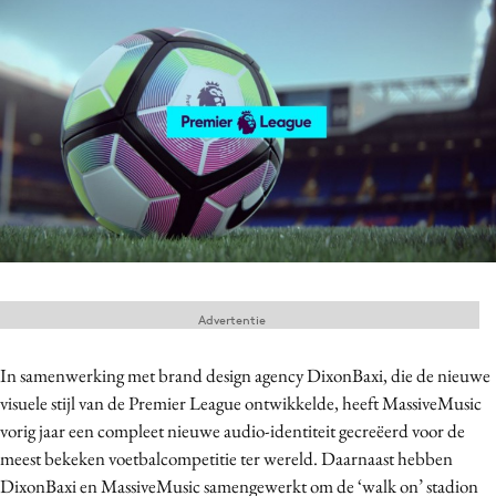
Menu
Home
9 sept: GenAI-training
12 nov: MarketingLive!
Adverteren
Events
Opleidingen
Advertentie
Vacatures
Academy
In samenwerking met brand design agency DixonBaxi, die de nieuwe
Partners
visuele stijl van de Premier League ontwikkelde, heeft MassiveMusic
vorig jaar een compleet nieuwe audio-identiteit gecreëerd voor de
Topics
meest bekeken voetbalcompetitie ter wereld. Daarnaast hebben
Artificial Intelligence
DixonBaxi en MassiveMusic samengewerkt om de ‘walk on’ stadion