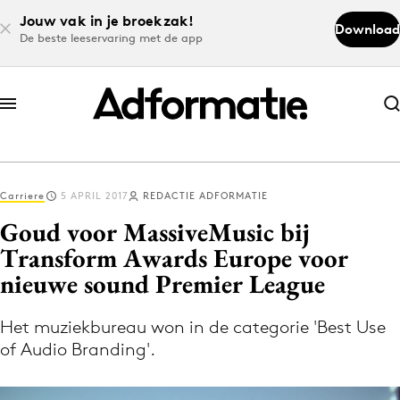
Jouw vak in je broekzak!
Download
De beste leeservaring met de app
Abonneer nu
Abonneer nu
Carriere
5 APRIL 2017
REDACTIE ADFORMATIE
Log in
Goud voor MassiveMusic bij
Transform Awards Europe voor
nieuwe sound Premier League
Download de app
Volg het laatste nieuws via de Adformatie
Het muziekbureau won in de categorie 'Best Use
Nieuws app
of Audio Branding'.