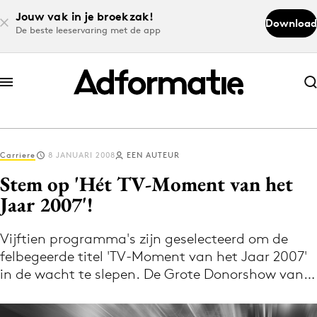
Jouw vak in je broekzak!
Download
De beste leeservaring met de app
Abonneer nu
Abonneer nu
Carriere
8 JANUARI 2008
EEN AUTEUR
Log in
Stem op 'Hét TV-Moment van het
Jaar 2007'!
Download de app
Volg het laatste nieuws via de Adformatie
Vijftien programma's zijn geselecteerd om de
felbegeerde titel 'TV-Moment van het Jaar 2007'
Nieuws app
in de wacht te slepen. De Grote Donorshow van…