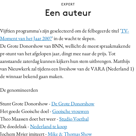
EXPERT
Bureaus
Een auteur
Campagnes
Carriere
Vijftien programma's zijn geselecteerd om de felbegeerde titel '
TV-
Contentmarketing
Moment van het Jaar 2007
' in de wacht te slepen.
Craft
De Grote Donorshow van BNN, wellicht de meest spraakmakende
Customer Experience
pr-stunt van het afgelopen jaar, dingt mee naar de prijs. Tot
Data & Insights
aanstaande zaterdag kunnen kijkers hun stem uitbrengen. Matthijs
van Nieuwkerk zal tijdens een liveshow van de VARA (Nederland 1)
Design
de winnaar bekend gaan maken.
Digital transformation
Diversiteit
De genomineerden
Effectiviteit
Stunt Grote Donorshow -
De Grote Donorshow
Gedragsverandering
Het goede Gooische doel -
Gooische vrouwen
Influencer marketing
Theo Maassen doet het weer -
Studio Voetbal
Interne communicatie
De doedelzak -
Nederland te koop
Martech
Jochem Myjer imiteert -
Mike & Thomas Show