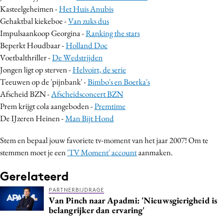
Kasteelgeheimen -
Het Huis Anubis
Media
Gehaktbal kiekeboe -
Van zuks dus
Merkstrategie
Impulsaankoop Georgina -
Ranking the stars
PR
Beperkt Houdbaar -
Holland Doc
Programmatic
Voetbalthriller -
De Wedstrijden
Purpose Marketing
Jongen ligt op sterven -
Helvoirt, de serie
Teeuwen op de 'pijnbank' -
Bimbo's en Boerka's
Reputatie & crisis
Afscheid BZN -
Afscheidsconcert BZN
Prem krijgt cola aangeboden -
Premtime
De IJzeren Heinen -
Man Bijt Hond
Stem en bepaal jouw favoriete tv-moment van het jaar 2007! Om te
stemmen moet je een
'TV Moment' account
aanmaken.
Gerelateerd
PARTNERBIJDRAGE
Van Pinch naar Apadmi: 'Nieuwsgierigheid is
belangrijker dan ervaring'