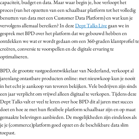
capaciteit, budget en data. Maar waar begin je, hoe verloopt het
Media
proces (van het opzetten van een schaalbaar platform tot het volledig
Merkstrategie
benutten van data met een Customer Data Platform) en wat kun je
vervolgens allemaal bereiken? In deze
Dept Talks Live
gaan we in
PR
gesprek met BPD over het platform dat we gebouwd hebben en
Programmatic
ontdekken we wat er wordt gedaan om een 360-graden klantprofiel te
Purpose Marketing
creëren, conversie te voorspellen en de digitale ervaring te
Reputatie & crisis
optimaliseren.
BPD, de grootste vastgoedontwikkelaar van Nederland, verkoopt al
jarenlang ontastbare producten online: met nieuwkoop kun je nooit
in het echt je aankoop van tevoren bekijken. Vele bedrijven zijn sinds
een jaar verplicht om vrijwel alleen digitaal te verkopen. Tijdens deze
Dept Talks valt er veel te leren over hoe BPD dit al jaren met succes
doet en hoe ze met hun flexibele platform schaalbaar zijn en op maat
gemaakte belevingen aanbieden. De mogelijkheden zijn eindeloos als
je je (commerce)platform goed opzet en de beschikbare data slim
toepast.