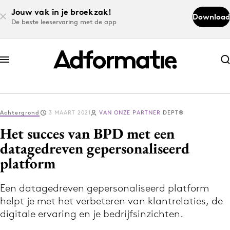
Jouw vak in je broekzak!
Download
De beste leeservaring met de app
Abonneer nu
Abonneer nu
Achtergrond
3 MAART 2021
VAN ONZE PARTNER
DEPT®
Log in
Het succes van BPD met een
datagedreven gepersonaliseerd
platform
Download de app
Volg het laatste nieuws via de Adformatie
Een datagedreven gepersonaliseerd platform
Nieuws app
helpt je met het verbeteren van klantrelaties, de
digitale ervaring en je bedrijfsinzichten.