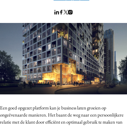
Bureaus
Campagnes
Carriere
Contentmarketing
Craft
Customer Experience
Data & Insights
Design
Digital transformation
Diversiteit
Effectiviteit
Gedragsverandering
Een goed opgezet platform kan je business laten groeien op
Influencer marketing
ongeëvenaarde manieren. Het baant de weg naar een persoonlijkere
Interne communicatie
relatie met de klant door efficiënt en optimaal gebruik te maken van
Martech