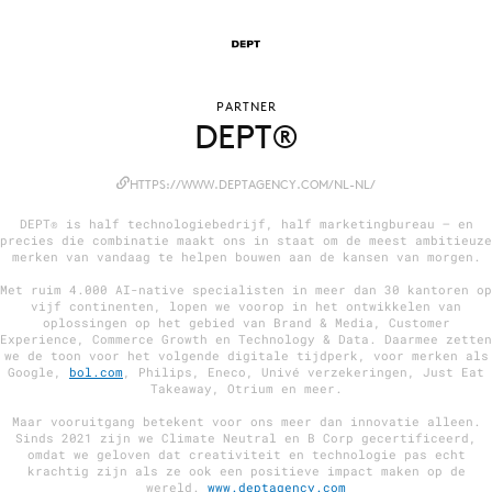
Menu
PARTNER
DEPT®
Home
9 sept: GenAI-training
HTTPS://WWW.DEPTAGENCY.COM/NL-NL/
12 nov: MarketingLive!
DEPT® is half technologiebedrijf, half marketingbureau – en
Adverteren
precies die combinatie maakt ons in staat om de meest ambitieuze
merken van vandaag te helpen bouwen aan de kansen van morgen.
Events
Met ruim 4.000 AI-native specialisten in meer dan 30 kantoren op
Opleidingen
vijf continenten, lopen we voorop in het ontwikkelen van
oplossingen op het gebied van Brand & Media, Customer
Vacatures
Experience, Commerce Growth en Technology & Data. Daarmee zetten
we de toon voor het volgende digitale tijdperk, voor merken als
Academy
Google,
bol.com
, Philips, Eneco, Univé verzekeringen, Just Eat
Takeaway, Otrium en meer.
Partners
Maar vooruitgang betekent voor ons meer dan innovatie alleen.
Topics
Sinds 2021 zijn we Climate Neutral en B Corp gecertificeerd,
omdat we geloven dat creativiteit en technologie pas echt
krachtig zijn als ze ook een positieve impact maken op de
Artificial Intelligence
wereld.
www.deptagency.com