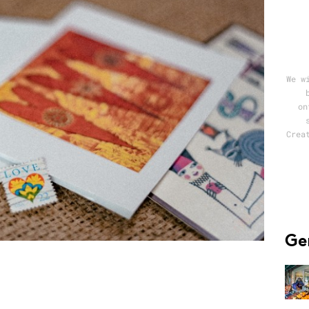
Programmatic
ering
Purpose Marketing
keting
Reputatie & crisis
nicatie
We w
on
Crea
Ge