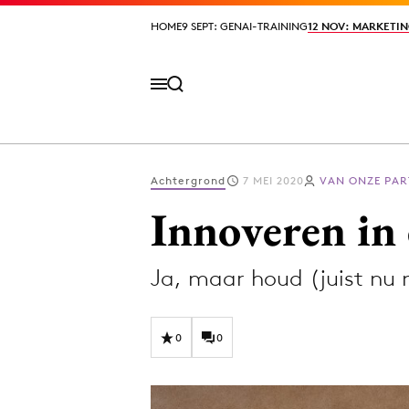
HOME
HOME
9 SEPT: GENAI-TRAINING
9 SEPT: GENAI-TRAINING
12 NOV: MARKETIN
12 NOV: MARKETIN
Achtergrond
7 MEI 2020
VAN ONZE PA
Volg het laatste nieuws via de Adformatie N
Innoveren in 
Ja, maar houd (juist nu
Topics
Artificial Intelligence
Design
0
0
Bureaus
Digital transf
Campagnes
Diversiteit