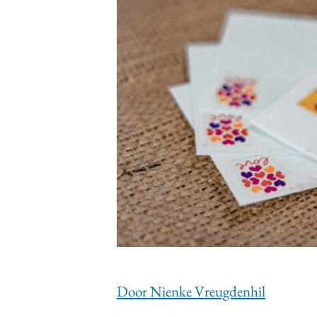
Carriere
Effectiviteit
Contentmarketing
Gedragsverand
Craft
Influencer mar
Customer Experience
Interne commu
Data & Insights
Martech
Door Nienke Vreugdenhil