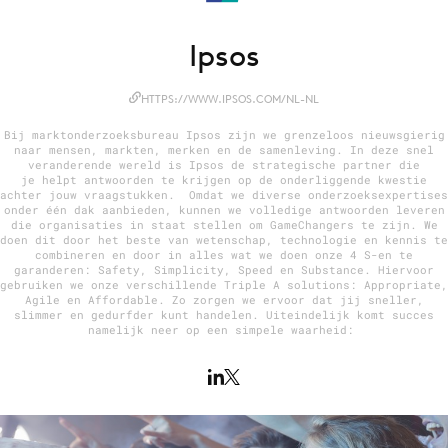
Ipsos
Menu
HTTPS://WWW.IPSOS.COM/NL-NL
Home
Bij marktonderzoeksbureau Ipsos zijn we grenzeloos nieuwsgierig
9 sept: GenAI-training
naar mensen, markten, merken en de samenleving. In deze snel
veranderende wereld is Ipsos de strategische partner die
12 nov: MarketingLive!
je helpt antwoorden te krijgen op de onderliggende kwestie
achter jouw vraagstukken. Omdat we diverse onderzoeksexpertises
Adverteren
onder één dak aanbieden, kunnen we volledige antwoorden leveren
die organisaties in staat stellen om GameChangers te zijn. We
Events
doen dit door het beste van wetenschap, technologie en kennis te
combineren en door in alles wat we doen onze 4 S-en te
Opleidingen
garanderen: Safety, Simplicity, Speed en Substance. Hiervoor
gebruiken we onze verschillende Triple A solutions: Appropriate,
Vacatures
Agile en Affordable. Zo zorgen we ervoor dat jij sneller,
slimmer en gedurfder kunt handelen. Uiteindelijk komt succes
Academy
namelijk neer op een simpele waarheid:
Partners
Topics
Artificial Intelligence