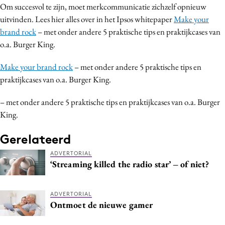
Om succesvol te zijn, moet merkcommunicatie zichzelf opnieuw
Media
uitvinden. Lees hier alles over in het Ipsos whitepaper
Make your
Merkstrategie
brand rock
– met onder andere 5 praktische tips en praktijkcases van
PR
o.a. Burger King.
Programmatic
Make your brand rock
– met onder andere 5 praktische tips en
Purpose Marketing
praktijkcases van o.a. Burger King.
Reputatie & crisis
– met onder andere 5 praktische tips en praktijkcases van o.a. Burger
King.
Gerelateerd
ADVERTORIAL
‘Streaming killed the radio star’ – of niet?
ADVERTORIAL
Ontmoet de nieuwe gamer