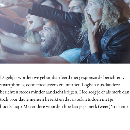
Bureaus
Campagnes
Carriere
Contentmarketing
Craft
Customer Experience
Data & Insights
Design
Digital transformation
Dagelijks worden we gebombardeerd met gesponsorde berichten via
Diversiteit
smartphones, connected sreens en internet. Logisch dus dat deze
berichten steeds minder aandacht krijgen. Hoe zorg je er als merk dan
Effectiviteit
toch voor dat je mensen bereikt en dat zij ook iets doen met je
Gedragsverandering
boodschap? Met andere woorden hoe laat je je merk (weer) ‘rocken’?
Influencer marketing
Interne communicatie
Martech