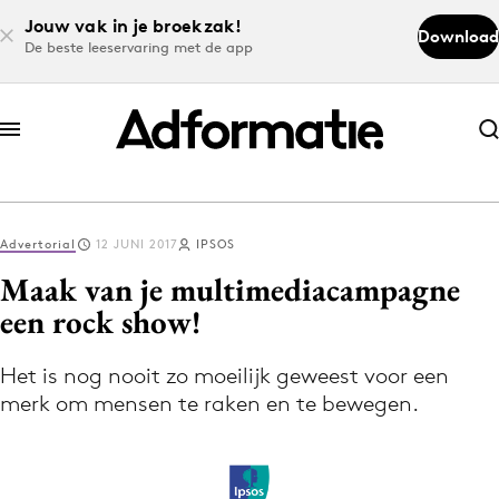
Jouw vak in je broekzak!
Download
De beste leeservaring met de app
Abonneer nu
Abonneer nu
Advertorial
12 JUNI 2017
IPSOS
Log in
Maak van je multimediacampagne
een rock show!
Download de app
Volg het laatste nieuws via de Adformatie
Het is nog nooit zo moeilijk geweest voor een
merk om mensen te raken en te bewegen.
Nieuws app