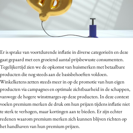
Bureaus
Campagnes
Carriere
Contentmarketing
Craft
Customer Experience
Er is sprake van voortdurende inflatie in diverse categorieën en deze
gaat gepaard met een groeiend aantal prijsbewuste consumenten.
Data & Insights
Tegelijkertijd zien we de opkomst van huismerken met betaalbare
Design
producten die nog steeds aan de basisbehoeften voldoen.
Digital transformation
Winkelketens zetten steeds meer in op de promotie van hun eigen
Diversiteit
producten via campagnes en optimale zichtbaarheid in de schappen,
Effectiviteit
vanwege de hogere winstmarges op deze producten. In deze context
voelen premium merken de druk om hun prijzen tijdens inflatie niet
Gedragsverandering
te sterk te verhogen, maar kortingen aan te bieden. Er zijn echter
Influencer marketing
redenen waarom premium merken zich kunnen blijven richten op
Interne communicatie
het handhaven van hun premium prijzen.
Martech