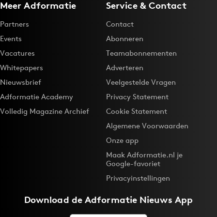
Meer Adformatie
Service & Contact
Partners
Contact
Events
Abonneren
Vacatures
Teamabonnementen
Whitepapers
Adverteren
Nieuwsbrief
Veelgestelde Vragen
Adformatie Academy
Privacy Statement
Volledig Magazine Archief
Cookie Statement
Algemene Voorwaarden
Onze app
Maak Adformatie.nl je
Google-favoriet
Privacyinstellingen
Download de
Adformatie Nieuws App