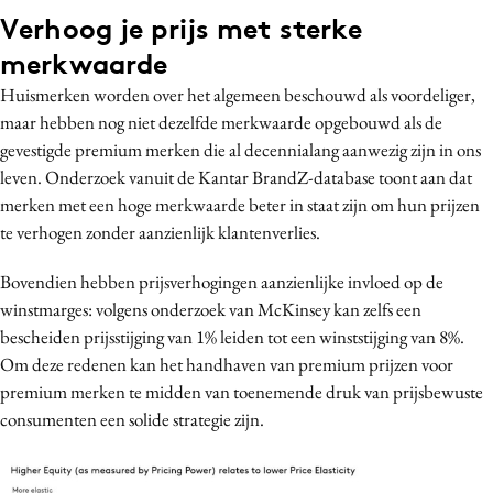
Verhoog je prijs met sterke
Media
Merkstrategie
merkwaarde
PR
Huismerken worden over het algemeen beschouwd als voordeliger,
maar hebben nog niet dezelfde merkwaarde opgebouwd als de
Programmatic
gevestigde premium merken die al decennialang aanwezig zijn in ons
Purpose Marketing
leven. Onderzoek vanuit de Kantar BrandZ-database toont aan dat
Reputatie & crisis
merken met een hoge merkwaarde beter in staat zijn om hun prijzen
te verhogen zonder aanzienlijk klantenverlies.
Bovendien hebben prijsverhogingen aanzienlijke invloed op de
winstmarges: volgens onderzoek van McKinsey kan zelfs een
bescheiden prijsstijging van 1% leiden tot een winststijging van 8%.
Om deze redenen kan het handhaven van premium prijzen voor
premium merken te midden van toenemende druk van prijsbewuste
consumenten een solide strategie zijn.