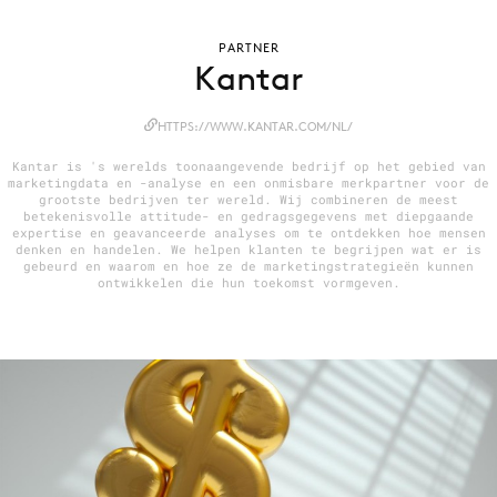
PARTNER
Kantar
Menu
HTTPS://WWW.KANTAR.COM/NL/
Home
9 sept: GenAI-training
Kantar is 's werelds toonaangevende bedrijf op het gebied van
marketingdata en -analyse en een onmisbare merkpartner voor de
12 nov: MarketingLive!
grootste bedrijven ter wereld. Wij combineren de meest
betekenisvolle attitude- en gedragsgegevens met diepgaande
Adverteren
expertise en geavanceerde analyses om te ontdekken hoe mensen
denken en handelen. We helpen klanten te begrijpen wat er is
Events
gebeurd en waarom en hoe ze de marketingstrategieën kunnen
ontwikkelen die hun toekomst vormgeven.
Opleidingen
Vacatures
Academy
Partners
Topics
Artificial Intelligence