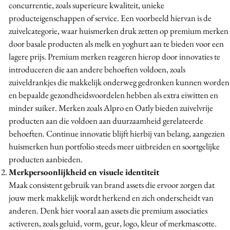
concurrentie, zoals superieure kwaliteit, unieke
producteigenschappen of service. Een voorbeeld hiervan is de
zuivelcategorie, waar huismerken druk zetten op premium merken
door basale producten als melk en yoghurt aan te bieden voor een
lagere prijs. Premium merken reageren hierop door innovaties te
introduceren die aan andere behoeften voldoen, zoals
zuiveldrankjes die makkelijk onderweg gedronken kunnen worden
en bepaalde gezondheidsvoordelen hebben als extra eiwitten en
minder suiker. Merken zoals Alpro en Oatly bieden zuivelvrije
producten aan die voldoen aan duurzaamheid gerelateerde
behoeften. Continue innovatie blijft hierbij van belang, aangezien
huismerken hun portfolio steeds meer uitbreiden en soortgelijke
producten aanbieden.
Merkpersoonlijkheid en visuele identiteit
Maak consistent gebruik van brand assets die ervoor zorgen dat
jouw merk makkelijk wordt herkend en zich onderscheidt van
anderen. Denk hier vooral aan assets die premium associaties
activeren, zoals geluid, vorm, geur, logo, kleur of merkmascotte.