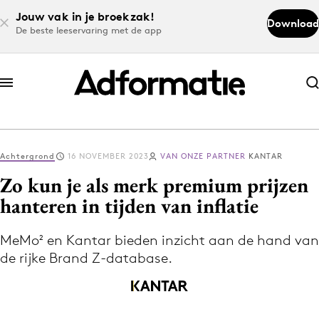
Jouw vak in je broekzak!
Download
De beste leeservaring met de app
Abonneer nu
Abonneer nu
Achtergrond
16 NOVEMBER 2023
VAN ONZE PARTNER
KANTAR
Log in
Zo kun je als merk premium prijzen
hanteren in tijden van inflatie
Download de app
Volg het laatste nieuws via de Adformatie
MeMo² en Kantar bieden inzicht aan de hand van
de rijke Brand Z-database.
Nieuws app