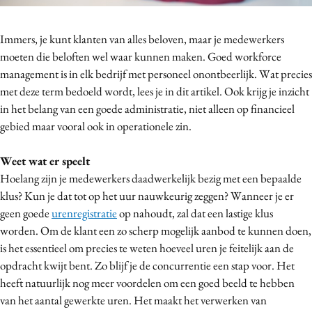
Bureaus
Campagnes
Immers, je kunt klanten van alles beloven, maar je medewerkers
Carriere
moeten die beloften wel waar kunnen maken. Goed workforce
management is in elk bedrijf met personeel onontbeerlijk. Wat precies
Contentmarketing
met deze term bedoeld wordt, lees je in dit artikel. Ook krijg je inzicht
Craft
in het belang van een goede administratie, niet alleen op financieel
Customer Experience
gebied maar vooral ook in operationele zin.
Data & Insights
Design
Weet wat er speelt
Hoelang zijn je medewerkers daadwerkelijk bezig met een bepaalde
Digital transformation
klus? Kun je dat tot op het uur nauwkeurig zeggen? Wanneer je er
Diversiteit
geen goede
urenregistratie
op nahoudt, zal dat een lastige klus
Effectiviteit
worden. Om de klant een zo scherp mogelijk aanbod te kunnen doen,
Gedragsverandering
is het essentieel om precies te weten hoeveel uren je feitelijk aan de
Influencer marketing
opdracht kwijt bent. Zo blijf je de concurrentie een stap voor. Het
heeft natuurlijk nog meer voordelen om een goed beeld te hebben
Interne communicatie
van het aantal gewerkte uren. Het maakt het verwerken van
Martech