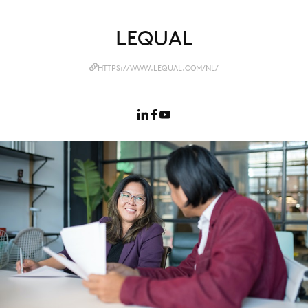
LEQUAL
Menu
HTTPS://WWW.LEQUAL.COM/NL/
Home
9 sept: GenAI-training
12 nov: MarketingLive!
Adverteren
Events
Opleidingen
Vacatures
Academy
Partners
Topics
Artificial Intelligence