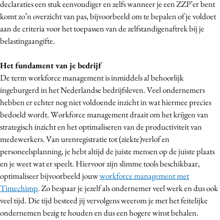
declaraties een stuk eenvoudiger en zelfs wanneer je een ZZP’er bent
Media
komt zo’n overzicht van pas, bijvoorbeeld om te bepalen of je voldoet
Merkstrategie
aan de criteria voor het toepassen van de zelfstandigenaftrek bij je
PR
belastingaangifte.
Programmatic
Het fundament van je bedrijf
Purpose Marketing
De term workforce management is inmiddels al behoorlijk
Reputatie & crisis
ingeburgerd in het Nederlandse bedrijfsleven. Veel ondernemers
hebben er echter nog niet voldoende inzicht in wat hiermee precies
bedoeld wordt. Workforce management draait om het krijgen van
strategisch inzicht en het optimaliseren van de productiviteit van
medewerkers. Van urenregistratie tot (ziekte)verlof en
personeelsplanning, je hebt altijd de juiste mensen op de juiste plaats
en je weet wat er speelt. Hiervoor zijn slimme tools beschikbaar,
optimaliseer bijvoorbeeld jouw
workforce management met
Timechimp
. Zo bespaar je jezelf als ondernemer veel werk en dus ook
veel tijd. Die tijd besteed jij vervolgens weerom je met het feitelijke
ondernemen bezig te houden en dus een hogere winst behalen.