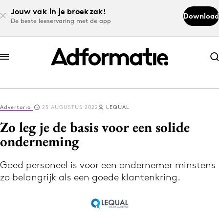
Jouw vak in je broekzak!
Download
De beste leeservaring met de app
Abonneer nu
Abonneer nu
Advertorial
25 AUGUSTUS 2022
LEQUAL
Log in
Zo leg je de basis voor een solide
onderneming
Download de app
Volg het laatste nieuws via de Adformatie
Goed personeel is voor een ondernemer minstens
zo belangrijk als een goede klantenkring.
Nieuws app