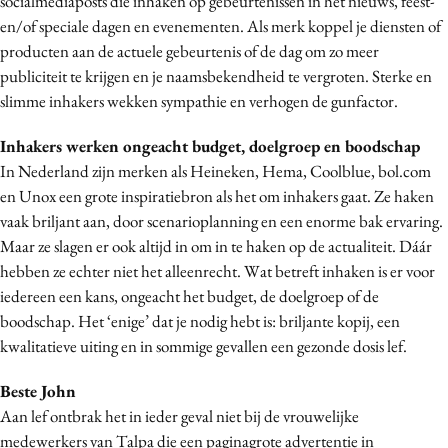
socialmediaposts die inhaken op gebeurtenissen in het nieuws, feest-
Media
en/of speciale dagen en evenementen. Als merk koppel je diensten of
producten aan de actuele gebeurtenis of de dag om zo meer
Merkstrategie
publiciteit te krijgen en je naamsbekendheid te vergroten. Sterke en
PR
slimme inhakers wekken sympathie en verhogen de gunfactor.
Programmatic
Purpose Marketing
Inhakers werken ongeacht budget, doelgroep en boodschap
In Nederland zijn merken als Heineken, Hema, Coolblue, bol.com
Reputatie & crisis
en Unox een grote inspiratiebron als het om inhakers gaat. Ze haken
vaak briljant aan, door scenarioplanning en een enorme bak ervaring.
Maar ze slagen er ook altijd in om in te haken op de actualiteit. Dáár
hebben ze echter niet het alleenrecht. Wat betreft inhaken is er voor
iedereen een kans, ongeacht het budget, de doelgroep of de
boodschap. Het ‘enige’ dat je nodig hebt is: briljante kopij, een
kwalitatieve uiting en in sommige gevallen een gezonde dosis lef.
Beste John
Aan lef ontbrak het in ieder geval niet bij de vrouwelijke
medewerkers van Talpa die een paginagrote advertentie in