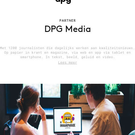
PARTNER
Menu
DPG Media
Home
9 sept: GenAI-training
Met 1200 journalisten die dagelijks werken aan kwaliteitsnieuws.
Op papier in krant en magazine, via web en app via tablet en
12 nov: MarketingLive!
smartphone. In tekst, beeld, geluid en video.
Lees meer
Adverteren
Events
Opleidingen
Vacatures
Academy
Partners
Topics
Artificial Intelligence