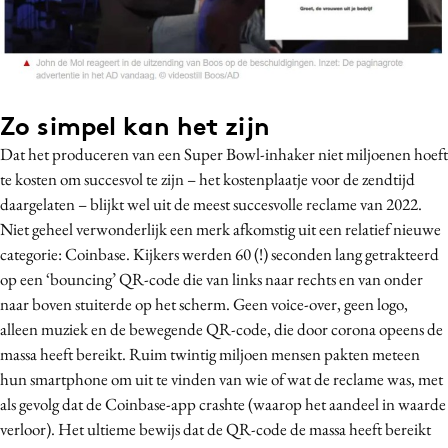
Zo simpel kan het zijn
Dat het produceren van een Super Bowl-inhaker niet miljoenen hoeft
te kosten om succesvol te zijn – het kostenplaatje voor de zendtijd
daargelaten – blijkt wel uit de meest succesvolle reclame van 2022.
Niet geheel verwonderlijk een merk afkomstig uit een relatief nieuwe
categorie: Coinbase. Kijkers werden 60 (!) seconden lang getrakteerd
op een ‘bouncing’ QR-code die van links naar rechts en van onder
naar boven stuiterde op het scherm. Geen voice-over, geen logo,
alleen muziek en de bewegende QR-code, die door corona opeens de
massa heeft bereikt. Ruim twintig miljoen mensen pakten meteen
hun smartphone om uit te vinden van wie of wat de reclame was, met
als gevolg dat de Coinbase-app crashte (waarop het aandeel in waarde
verloor). Het ultieme bewijs dat de QR-code de massa heeft bereikt