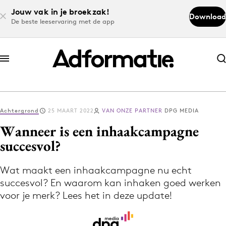
Jouw vak in je broekzak!
Download
De beste leeservaring met de app
Abonneer nu
Abonneer nu
Achtergrond
25 MAART 2022
VAN ONZE PARTNER
DPG MEDIA
Log in
Wanneer is een inhaakcampagne
succesvol?
Download de app
Volg het laatste nieuws via de Adformatie
Wat maakt een inhaakcampagne nu echt
succesvol? En waarom kan inhaken goed werken
Nieuws app
voor je merk? Lees het in deze update!