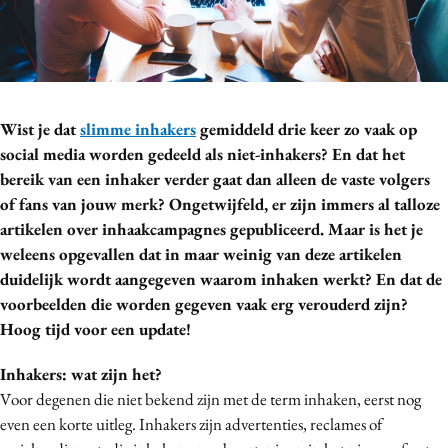
Bureaus
Campagnes
Carriere
Contentmarketing
Wist je dat
slimme inhakers
gemiddeld drie keer zo vaak op
Craft
social media worden gedeeld als niet-inhakers? En dat het
Customer Experience
bereik van een inhaker verder gaat dan alleen de vaste volgers
Data & Insights
of fans van jouw merk? Ongetwijfeld, er zijn immers al talloze
artikelen over inhaakcampagnes gepubliceerd. Maar is het je
Design
weleens opgevallen dat in maar weinig van deze artikelen
Digital transformation
duidelijk wordt aangegeven waarom inhaken werkt? En dat de
Diversiteit
voorbeelden die worden gegeven vaak erg verouderd zijn?
Effectiviteit
Hoog tijd voor een update!
Gedragsverandering
Inhakers: wat zijn het?
Influencer marketing
Voor degenen die niet bekend zijn met de term inhaken, eerst nog
Interne communicatie
even een korte uitleg. Inhakers zijn advertenties, reclames of
Martech