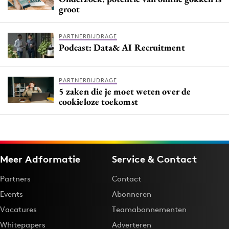
groot
PARTNERBIJDRAGE
Podcast: Data& AI Recruitment
PARTNERBIJDRAGE
5 zaken die je moet weten over de
cookieloze toekomst
Meer Adformatie
Service & Contact
Partners
Contact
Events
Abonneren
Vacatures
Teamabonnementen
Whitepapers
Adverteren