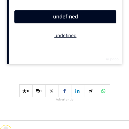
Bureaus
Campagnes
Carriere
Contentmarketing
Craft
Customer Experience
Data & Insights
Design
Digital transformation
Diversiteit
0
1
Effectiviteit
Advertentie
Gedragsverandering
Influencer marketing
Interne communicatie
Martech