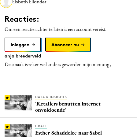
Elsbeth Eilander
Media
Merkstrategie
Reacties:
PR
Om een reactie achter te laten is een account vereist.
Programmatic
Purpose Marketing
Inloggen
Abonneer nu
Reputatie & crisis
anja breederveld
De smaak is zeker wel anders geworden mijn menung ,
DATA & INSIGHTS
'Retailers benutten internet
onvoldoende'
CRAFT
Esther Schaddelee naar Sabel