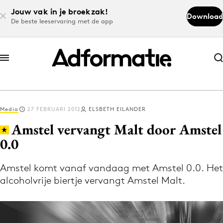
Jouw vak in je broekzak!
Download
De beste leeservaring met de app
Abonneer nu
Abonneer nu
Media
27 FEBRUARI 2012
ELSBETH EILANDER
Log in
Amstel vervangt Malt door Amstel
0.0
Download de app
Volg het laatste nieuws via de Adformatie
Amstel komt vanaf vandaag met Amstel 0.0. Het
alcoholvrije biertje vervangt Amstel Malt.
Nieuws app