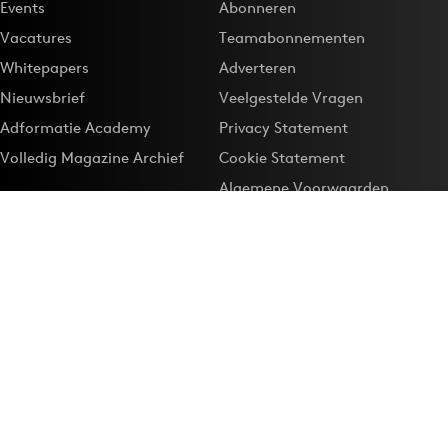
Events
Abonneren
Vacatures
Teamabonnementen
Whitepapers
Adverteren
Nieuwsbrief
Veelgestelde Vragen
Adformatie Academy
Privacy Statement
Volledig Magazine Archief
Cookie Statement
Algemene Voorwaarden
Onze app
Maak Adformatie.nl je
Google-favoriet
Privacyinstellingen
Download de
Adformatie Nieuws App