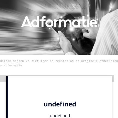
Menu
Home
9 sept: GenAI-training
12 nov: MarketingLive!
Adverteren
Helaas hebben we niet meer de rechten op de originele afbeelding
Events
© adformatie
Opleidingen
Vacatures
Advertentie
Academy
Partners
Topics
Artificial Intelligence