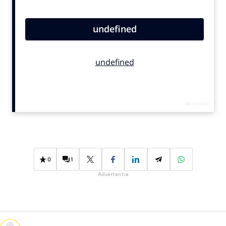
Bureaus
Campagnes
Carriere
Contentmarketing
Craft
Customer Experience
Data & Insights
Design
Digital transformation
Diversiteit
0
1
Effectiviteit
Advertentie
Gedragsverandering
Influencer marketing
Interne communicatie
Martech