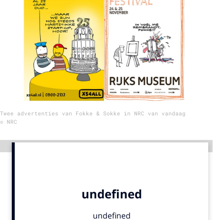
Menu
Home
9 sept: GenAI-training
12 nov: MarketingLive!
Adverteren
Twee advertenties van Fokke & Sokke in NRC van vandaag
Events
© NRC
Opleidingen
Vacatures
Advertentie
Academy
Partners
Topics
Artificial Intelligence