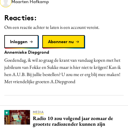
Maarten Hafkamp
Media
Merkstrategie
Reacties:
PR
Om een reactie achter te laten is een account vereist.
Programmatic
Purpose Marketing
Inloggen
Abonneer nu
Reputatie & crisis
Annemieke Diepgrond
Goedendag, ik wil zo graag de krant van vandaag kopen met het
jubileum van Fokke en Sukke maar is hier niet te krijgen! Kan ik
hen A.U.B. Bij jullie bestellen? U zou me er erg blij mee maken!
Met vriendelijke groeten A.Diepgrond
MEDIA
Radio 10 zou volgend jaar zomaar de
grootste radiozender kunnen zijn