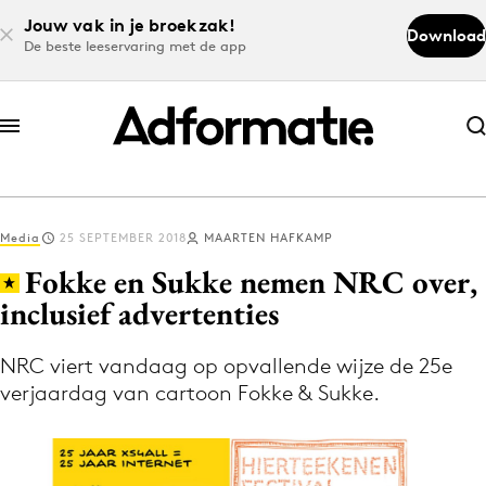
Jouw vak in je broekzak!
Download
De beste leeservaring met de app
Abonneer nu
Abonneer nu
Media
25 SEPTEMBER 2018
MAARTEN HAFKAMP
Log in
Fokke en Sukke nemen NRC over,
inclusief advertenties
Download de app
Volg het laatste nieuws via de Adformatie
NRC viert vandaag op opvallende wijze de 25e
verjaardag van cartoon Fokke & Sukke.
Nieuws app