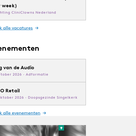
r week)
chting CliniClowns Nederland
k alle vacatures
enementen
g van de Audio
ktober 2026 · Adformatie
O Retail
oktober 2026 · Doopsgezinde Singelkerk
jk alle evenementen