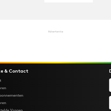
Advertentie
ce & Contact
t
ren
bonnementen
eren
stelde Vragen