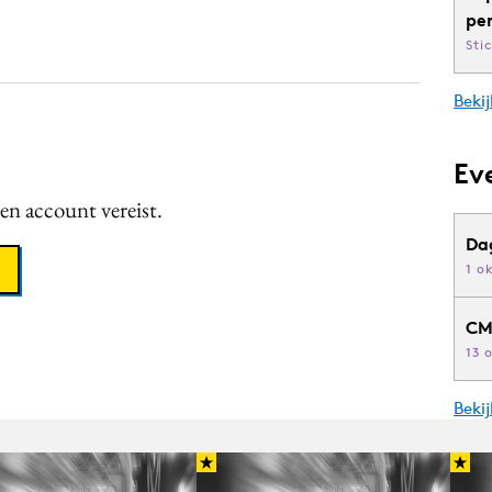
pe
Sti
Bekij
Ev
een account vereist.
Da
1 o
CM
13 
Beki