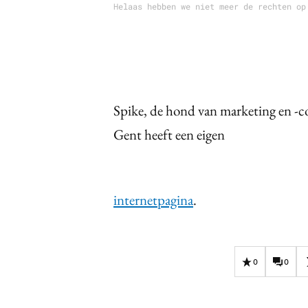
Helaas hebben we niet meer de rechten op
Spike, de hond van marketing en -c
Gent heeft een eigen
internetpagina
.
0
0