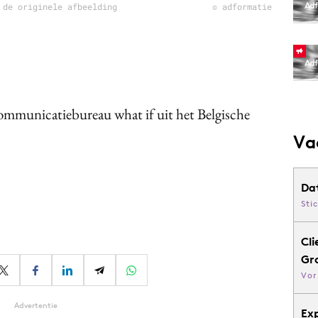
 de originele afbeelding
© adformatie
ommunicatiebureau what if uit het Belgische
Va
Da
Sti
Cli
Gr
Vor
Advertentie
Ex