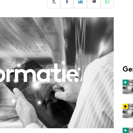
Programmatic
ering
Purpose Marketing
keting
Reputatie & crisis
nicatie
Ge