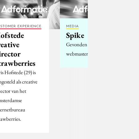
STOMER EXPERIENCE
MEDIA
ofstede
Spike
reative
Gevonden door
irector
webmaster Marc:
trawberries
ris Hofstede (29) is
ngesteld als creative
rector van het
sterdamse
ternetbureau
rawberries.