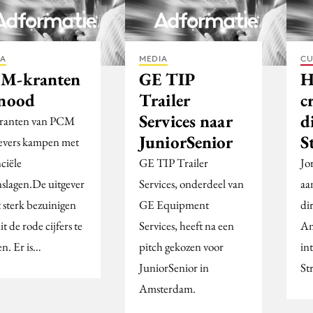
IA
MEDIA
CU
M-kranten
GE TIP
H
 nood
Trailer
c
Services naar
d
ranten van PCM
JuniorSenior
S
evers kampen met
ciële
GE TIP Trailer
Jo
nslagen.De uitgever
Services, onderdeel van
aa
 sterk bezuinigen
GE Equipment
di
t de rode cijfers te
Services, heeft na een
Am
en. Er is…
pitch gekozen voor
in
JuniorSenior in
St
Amsterdam.