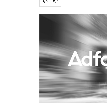
Carriere
Effectiviteit
0
0
Contentmarketing
Gedragsverand
Craft
Influencer mar
Customer Experience
Interne commu
Data & Insights
Martech