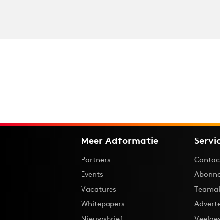
Meer Adformatie
Servi
Partners
Contac
Events
Abonne
Vacatures
Teama
Whitepapers
Advert
Nieuwsbrief
Veelge