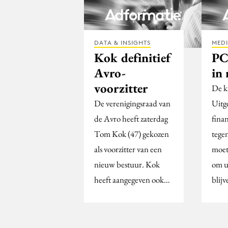
DATA & INSIGHTS
MED
Kok definitief
PC
Avro-
in
voorzitter
De k
De verenigingsraad van
Uitg
de Avro heeft zaterdag
finan
Tom Kok (47) gekozen
tege
als voorzitter van een
moet
nieuw bestuur. Kok
om ui
heeft aangegeven ook…
blijv