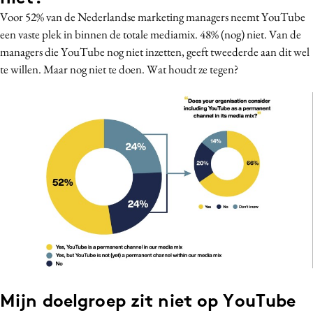
Media
Voor 52% van de Nederlandse marketing managers neemt YouTube
een vaste plek in binnen de totale mediamix. 48% (nog) niet. Van de
Merkstrategie
managers die YouTube nog niet inzetten, geeft tweederde aan dit wel
PR
te willen. Maar nog niet te doen. Wat houdt ze tegen?
Programmatic
Purpose Marketing
Reputatie & crisis
Mijn doelgroep zit niet op YouTube