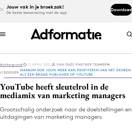
Jouw vak in je broekzak!
Download
De beste leeservaring met de app
Abonneer nu
Abonneer nu
Achtergrond
11 APRIL 2022
VAN ONZE PARTNER
TEAM5PM
Log in
WAAROM OOK JOUW MERK KAN PROFITEREN VAN HET DENKEN
DOSSIER
ALS EEN BRAND PUBLISHER OP YOUTUBE
YouTube heeft sleutelrol in de
Download de app
mediamix van marketing managers
Volg het laatste nieuws via de Adformatie
Nieuws app
Grootschalig onderzoek naar de doelstellingen en
uitdagingen van marketing managers