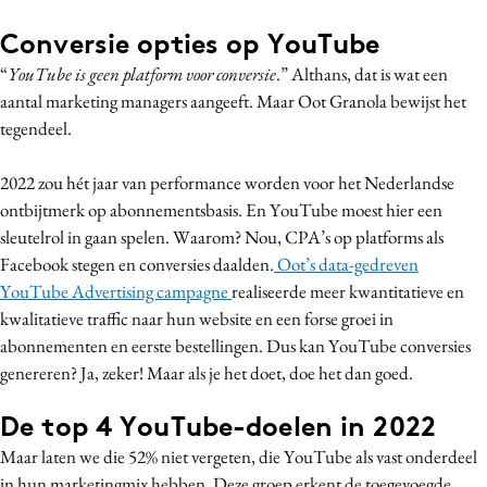
Conversie opties op YouTube
“
YouTube is geen platform voor conversie
.” Althans, dat is wat een
aantal marketing managers aangeeft. Maar Oot Granola bewijst het
tegendeel.
2022 zou hét jaar van performance worden voor het Nederlandse
ontbijtmerk op abonnementsbasis. En YouTube moest hier een
sleutelrol in gaan spelen. Waarom? Nou, CPA’s op platforms als
Facebook stegen en conversies daalden.
Oot’s data-gedreven
YouTube Advertising campagne
realiseerde meer kwantitatieve en
kwalitatieve traffic naar hun website en een forse groei in
abonnementen en eerste bestellingen. Dus kan YouTube conversies
genereren? Ja, zeker! Maar als je het doet, doe het dan goed.
De top 4 YouTube-doelen in 2022
Maar laten we die 52% niet vergeten, die YouTube als vast onderdeel
in hun marketingmix hebben. Deze groep erkent de toegevoegde