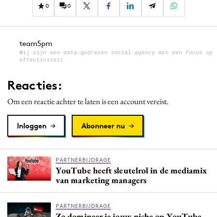
0
0
team5pm
Wij zijn een data-gedreven social agency met een focus op
effectiviteit
Reacties:
Om een reactie achter te laten is een account vereist.
Inloggen
Abonneer nu
PARTNERBIJDRAGE
YouTube heeft sleutelrol in de mediamix
van marketing managers
PARTNERBIJDRAGE
Zo domineer je jouw niche op YouTube