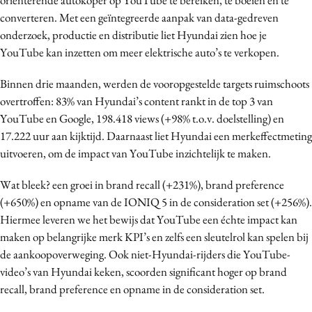
converteren. Met een geïntegreerde aanpak van data-gedreven
onderzoek, productie en distributie liet Hyundai zien hoe je
YouTube kan inzetten om meer elektrische auto’s te verkopen.
Binnen drie maanden, werden de vooropgestelde targets ruimschoots
overtroffen: 83% van Hyundai’s content rankt in de top 3 van
YouTube en Google, 198.418 views (+98% t.o.v. doelstelling) en
17.222 uur aan kijktijd. Daarnaast liet Hyundai een merkeffectmeting
uitvoeren, om de impact van YouTube inzichtelijk te maken.
Wat bleek? een groei in brand recall (+231%), brand preference
(+650%) en opname van de IONIQ 5 in de consideration set (+256%).
Hiermee leveren we het bewijs dat YouTube een échte impact kan
maken op belangrijke merk KPI’s en zelfs een sleutelrol kan spelen bij
de aankoopoverweging. Ook niet-Hyundai-rijders die YouTube-
video’s van Hyundai keken, scoorden significant hoger op brand
recall, brand preference en opname in de consideration set.