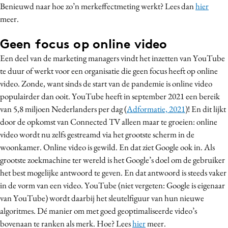
Benieuwd naar hoe zo’n merkeffectmeting werkt? Lees dan
hier
meer.
Geen focus op online video
Een deel van de marketing managers vindt het inzetten van YouTube
te duur of werkt voor een organisatie die geen focus heeft op online
video. Zonde, want sinds de start van de pandemie is online video
populairder dan ooit. YouTube heeft in september 2021 een bereik
van 5,8 miljoen Nederlanders per dag (
Adformatie, 2021
)! En dit lijkt
door de opkomst van Connected TV alleen maar te groeien: online
video wordt nu zelfs gestreamd via het grootste scherm in de
woonkamer. Online video is gewild. En dat ziet Google ook in. Als
grootste zoekmachine ter wereld is het Google’s doel om de gebruiker
het best mogelijke antwoord te geven. En dat antwoord is steeds vaker
in de vorm van een video. YouTube (niet vergeten: Google is eigenaar
van YouTube) wordt daarbij het sleutelfiguur van hun nieuwe
algoritmes. Dé manier om met goed geoptimaliseerde video’s
bovenaan te ranken als merk. Hoe? Lees
hier
meer.