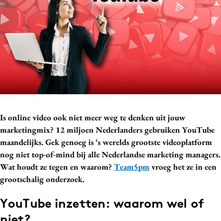
Bureaus
Campagnes
Carriere
Contentmarketing
Craft
Customer Experience
Data & Insights
Design
Is online video ook niet meer weg te denken uit jouw
Digital transformation
marketingmix? 12 miljoen Nederlanders gebruiken YouTube
maandelijks. Gek genoeg is ‘s werelds grootste videoplatform
Diversiteit
nog niet top-of-mind bij alle Nederlandse marketing managers.
Effectiviteit
Wat houdt ze tegen en waarom?
Team5pm
vroeg het ze in een
Gedragsverandering
grootschalig onderzoek.
Influencer marketing
YouTube inzetten: waarom wel of
Interne communicatie
niet?
Martech