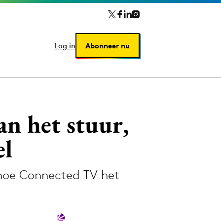
Log in
Log in
Abonneer nu
Abonneer nu
an het stuur,
el
 hoe Connected TV het