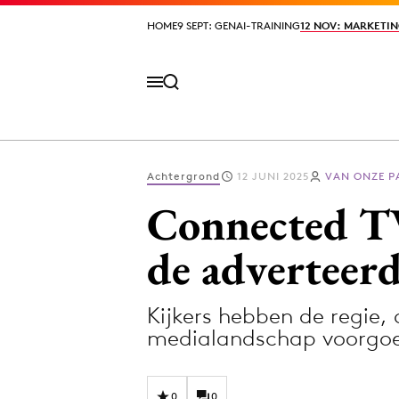
HOME
HOME
9 SEPT: GENAI-TRAINING
9 SEPT: GENAI-TRAINING
12 NOV: MARKETIN
12 NOV: MARKETIN
Achtergrond
12 JUNI 2025
VAN ONZE 
Volg het laatste nieuws via de Adformatie N
Connected TV 
de adverteerd
Topics
Kijkers hebben de regie,
Artificial Intelligence
Design
medialandschap voorgoe
Bureaus
Digital transf
Campagnes
Diversiteit
0
0