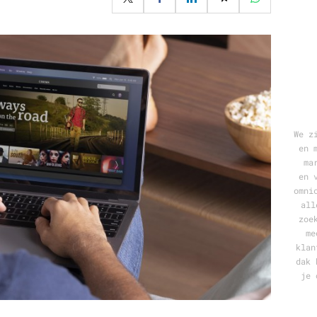
Programmatic
ering
Purpose Marketing
keting
Reputatie & crisis
nicatie
We z
en 
ma
en 
omni
all
zoe
me
klan
dak 
je 