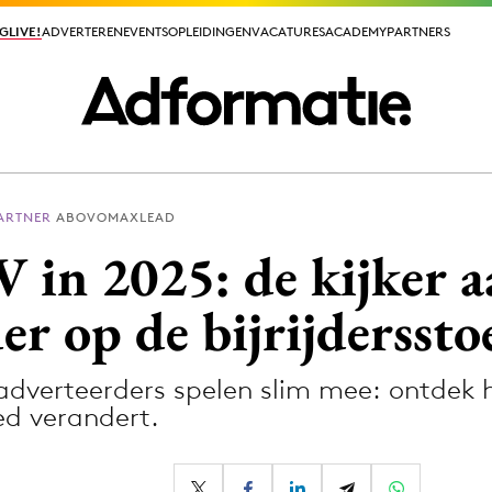
GLIVE!
GLIVE!
ADVERTEREN
ADVERTEREN
EVENTS
EVENTS
OPLEIDINGEN
OPLEIDINGEN
VACATURES
VACATURES
ACADEMY
ACADEMY
PARTNERS
PARTNERS
PARTNER
ABOVOMAXLEAD
ieuws app
in 2025: de kijker a
er op de bijrijderssto
 adverteerders spelen slim mee: ontdek
Media
d verandert.
ormation
Merkstrategie
PR