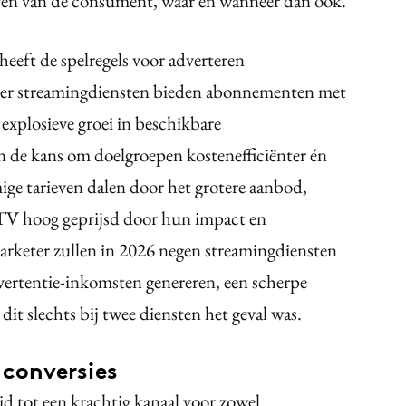
leven van de consument, waar en wanneer dan ook.
eft de spelregels voor adverteren
eer streamingdiensten bieden abonnementen met
 explosieve groei in beschikbare
n de kans om doelgroepen kostenefficiënter én
ge tarieven dalen door het grotere aanbod,
TV hoog geprijsd door hun impact en
arketer zullen in 2026 negen streamingdiensten
dvertentie-inkomsten genereren, een scherpe
dit slechts bij twee diensten het geval was.
conversies
d tot een krachtig kanaal voor zowel