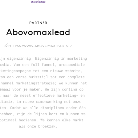
PARTNER
Abovomaxlead
HTTPS://WWW.ABOVOMAXLEAD.NL/
ijn eigenzinnig. Eigenzinnig in marketing
media. Van een full funnel, crossmediale
rketingcampagne tot een nieuwe website,
van een verse huisstijl tot een complete
channel marketingstrategie; we kunnen het
emaal voor je maken. We zijn continu op
k naar de meest effectieve marketing- en
diamix, in nauwe samenwerking met onze
ten. Omdat we alle disciplines onder één
hebben, zijn de lijnen kort en kunnen we
optimaal bedienen. We kennen elke markt
als onze broekzak.