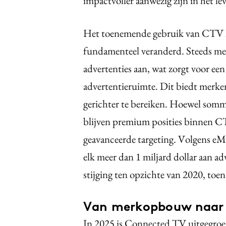
impactvoller aanwezig zijn in het 
Het toenemende gebruik van CTV he
fundamenteel veranderd. Steeds m
advertenties aan, wat zorgt voor een
advertentieruimte. Dit biedt merke
gerichter te bereiken. Hoewel sommi
blijven premium posities binnen C
geavanceerde targeting. Volgens eM
elk meer dan 1 miljard dollar aan a
stijging ten opzichte van 2020, toen 
Van merkopbouw naar 
In 2025 is Connected TV uitgegroei