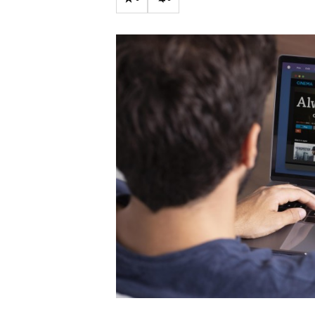
Carriere
Effectiviteit
Contentmarketing
Gedragsverand
Craft
Influencer mar
Customer Experience
Interne commu
Data & Insights
Martech