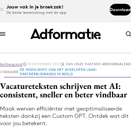
Jouw vak in je broekzak!
Download
De beste leeservaring met de app
Abonneer nu
Abonneer nu
Achtergrond
19 NOVEMBER 2025
VAN ONZE PARTNER
ABOVOMAXLEAD
Log in
DE HIGHLIGHTS VAN HET AFGELOPEN JAAR:
DOSSIER
PARTNERBIJDRAGEN IN BEELD
Vacatureteksten schrijven met AI:
Download de app
consistent, sneller en beter vindbaar
Volg het laatste nieuws via de Adformatie
Nieuws app
Maak werven efficiënter met geoptimaliseerde
teksten dankzij een Custom GPT. Ontdek wat dit
voor jou betekent.