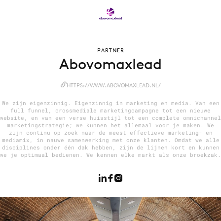
Menu
PARTNER
Home
Abovomaxlead
9 sept: GenAI-training
HTTPS://WWW.ABOVOMAXLEAD.NL/
12 nov: MarketingLive!
Adverteren
We zijn eigenzinnig. Eigenzinnig in marketing en media. Van een
full funnel, crossmediale marketingcampagne tot een nieuwe
Events
website, en van een verse huisstijl tot een complete omnichannel
marketingstrategie; we kunnen het allemaal voor je maken. We
Opleidingen
zijn continu op zoek naar de meest effectieve marketing- en
mediamix, in nauwe samenwerking met onze klanten. Omdat we alle
Vacatures
disciplines onder één dak hebben, zijn de lijnen kort en kunnen
we je optimaal bedienen. We kennen elke markt als onze broekzak.
Academy
Partners
Topics
Artificial Intelligence