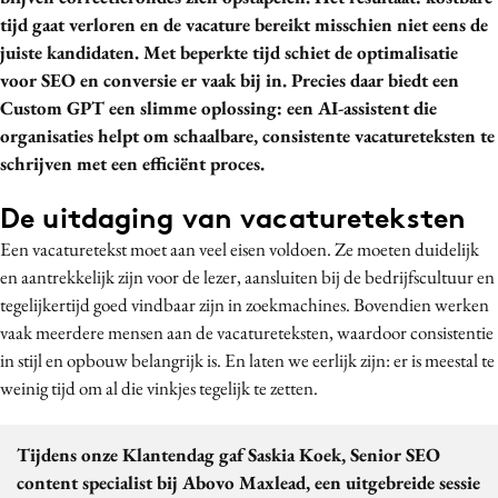
tijd gaat verloren en de vacature bereikt misschien niet eens de
Media
juiste kandidaten. Met beperkte tijd schiet de optimalisatie
Merkstrategie
voor SEO en conversie er vaak bij in. Precies daar biedt een
PR
Custom GPT een slimme oplossing: een AI-assistent die
Programmatic
organisaties helpt om schaalbare, consistente vacatureteksten te
Purpose Marketing
schrijven met een efficiënt proces.
Reputatie & crisis
De uitdaging van vacatureteksten
Een vacaturetekst moet aan veel eisen voldoen. Ze moeten duidelijk
en aantrekkelijk zijn voor de lezer, aansluiten bij de bedrijfscultuur en
tegelijkertijd goed vindbaar zijn in zoekmachines. Bovendien werken
vaak meerdere mensen aan de vacatureteksten, waardoor consistentie
in stijl en opbouw belangrijk is. En laten we eerlijk zijn: er is meestal te
weinig tijd om al die vinkjes tegelijk te zetten.
Tijdens onze Klantendag gaf Saskia Koek, Senior SEO
content specialist bij Abovo Maxlead, een uitgebreide sessie