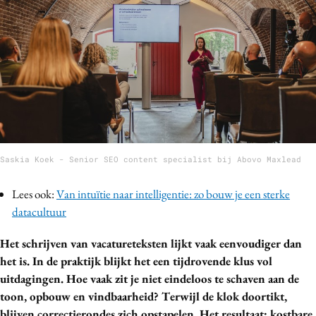
Bureaus
Campagnes
Carriere
Contentmarketing
Craft
Customer Experience
Data & Insights
Saskia Koek - Senior SEO content specialist bij Abovo Maxlead
Design
Digital transformation
Lees ook:
Van intuïtie naar intelligentie: zo bouw je een sterke
Diversiteit
datacultuur
Effectiviteit
Het schrijven van vacatureteksten lijkt vaak eenvoudiger dan
Gedragsverandering
het is. In de praktijk blijkt het een tijdrovende klus vol
Influencer marketing
uitdagingen. Hoe vaak zit je niet eindeloos te schaven aan de
Interne communicatie
toon, opbouw en vindbaarheid? Terwijl de klok doortikt,
Martech
blijven correctierondes zich opstapelen. Het resultaat: kostbare