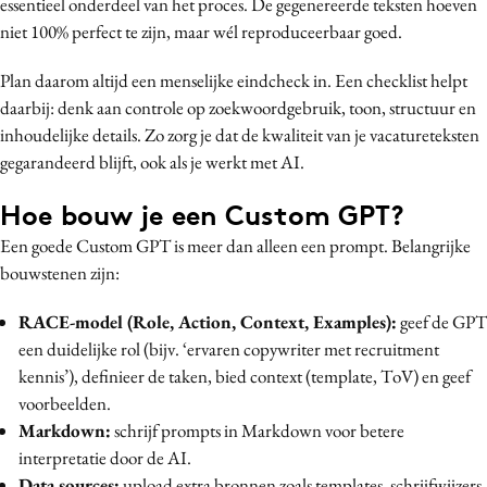
essentieel onderdeel van het proces. De gegenereerde teksten hoeven
niet 100% perfect te zijn, maar wél reproduceerbaar goed.
Plan daarom altijd een menselijke eindcheck in. Een checklist helpt
daarbij: denk aan controle op zoekwoordgebruik, toon, structuur en
inhoudelijke details. Zo zorg je dat de kwaliteit van je vacatureteksten
gegarandeerd blijft, ook als je werkt met AI.
Hoe bouw je een Custom GPT?
Een goede Custom GPT is meer dan alleen een prompt. Belangrijke
bouwstenen zijn:
RACE-model (Role, Action, Context, Examples):
geef de GPT
een duidelijke rol (bijv. ‘ervaren copywriter met recruitment
kennis’), definieer de taken, bied context (template, ToV) en geef
voorbeelden.
Markdown:
schrijf prompts in Markdown voor betere
interpretatie door de AI.
Data sources:
upload extra bronnen zoals templates, schrijfwijzers