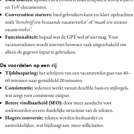
en ToV-documenten.
Conversation starters:
bied gebruikers kant-en-klare opdrachten
zoals
‘herschrijf een bestaande vacaturetekst’
of
‘maak een nieuwe
vacaturetekst’
.
Functionaliteit:
bepaal wat de GPT wel of niet mag. Voor
vacatureteksten wordt internet browsen vaak uitgeschakeld om
alleen de gegeven input te gebruiken.
De voordelen op een rij
Tijdsbesparing:
het schrijven van een vacaturetekst gaat van 40–
60 minuten naar gemiddeld 20 minuten.
Consistentie:
iedereen werkt vanuit dezelfde basis en stijlregels,
wat zorgt voor consistente output.
Betere vindbaarheid (SEO):
door meer aandacht voor
zoekwoorden en een duidelijke structuur van de teksten.
Hogere conversie:
teksten worden leesbaarder en
aantrekkelijker, wat bijdraagt aan meer sollicitaties.