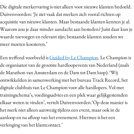
Die digitale merkervaring is niet alleen voor nieuwe klanten bedoeld.
Duivenvoorden: ‘Je ziet vaak dat merken zich vooral richten op
acquisitie van nieuwe klanten. Maar bestaande klanten kennen je al.
Waarom zou je daar minder aandacht aan besteden? Juist daar kun je
waarde toevoegen en relevant zijn; bestaande klanten zouden we
meer moeten koesteren.’
Een treffend voorbeeld is
Guided by Le Champion
. Le Champion is
de organisator van de grootste hardloopevents van Nederland (zoals
de Marathon van Amsterdam en de Dam tot Dam loop). ‘Wij
ontwikkelden in samenwerking met het bureau Track Record, het
digitale clubhuis van Le Champion voor alle hardlopers. Vol met
trainingschema’s, voedingsadvies en een plek waar gelijkgestemden
elkaar weten te vinden’, vertelt Duivenvoorden.‘Op deze manier is
het merk niet alleen aanwezig tijdens een event, maar ook in de
aanloop en na afloop van het evenement. Hiermee is het een
verlenging van het klantcontact.’