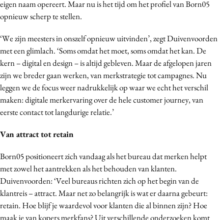
eigen naam opereert. Maar nu is het tijd om het profiel van Born05
Media
opnieuw scherp te stellen.
Merkstrategie
‘We zijn meesters in onszelf opnieuw uitvinden’, zegt Duivenvoorden
PR
met een glimlach. ‘Soms omdat het moet, soms omdat het kan. De
Programmatic
kern – digital en design – is altijd gebleven. Maar de afgelopen jaren
Purpose Marketing
zijn we breder gaan werken, van merkstrategie tot campagnes. Nu
Reputatie & crisis
leggen we de focus weer nadrukkelijk op waar we echt het verschil
maken: digitale merkervaring over de hele customer journey, van
eerste contact tot langdurige relatie.’
Van attract tot retain
Born05 positioneert zich vandaag als het bureau dat merken helpt
met zowel het aantrekken als het behouden van klanten.
Duivenvoorden: ‘Veel bureaus richten zich op het begin van de
klantreis – attract. Maar net zo belangrijk is wat er daarna gebeurt:
retain. Hoe blijf je waardevol voor klanten die al binnen zijn? Hoe
maak je van kopers merkfans? Uit verschillende onderzoeken komt