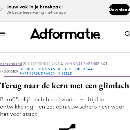
Jouw vak in je broekzak!
Download
De beste leeservaring met de app
Abonneer nu
Abonneer nu
Achtergrond
3 SEPTEMBER 2025
VAN ONZE PARTNER
ACE
Log in
DE HIGHLIGHTS VAN HET AFGELOPEN JAAR:
DOSSIER
PARTNERBIJDRAGEN IN BEELD
Terug naar de kern met een glimlach
Download de app
Volg het laatste nieuws via de Adformatie
Born05 blijft zich heruitvinden – altijd in
ontwikkeling – en zet opnieuw scherp neer waar
Nieuws app
het voor staat.