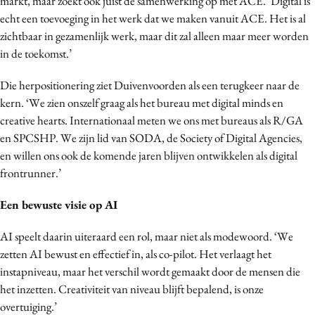
markt, maar zoekt ook juist de samenwerking op met ACE. ‘Digital is
echt een toevoeging in het werk dat we maken vanuit ACE. Het is al
zichtbaar in gezamenlijk werk, maar dit zal alleen maar meer worden
in de toekomst.’
Die herpositionering ziet Duivenvoorden als een terugkeer naar de
kern. ‘We zien onszelf graag als het bureau met digital minds en
creative hearts. Internationaal meten we ons met bureaus als R/GA
en SPCSHP. We zijn lid van SODA, de Society of Digital Agencies,
en willen ons ook de komende jaren blijven ontwikkelen als digital
frontrunner.’
Een bewuste visie op AI
AI speelt daarin uiteraard een rol, maar niet als modewoord. ‘We
zetten AI bewust en effectief in, als co-pilot. Het verlaagt het
instapniveau, maar het verschil wordt gemaakt door de mensen die
het inzetten. Creativiteit van niveau blijft bepalend, is onze
overtuiging.’