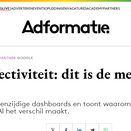
GLIVE!
GLIVE!
ADVERTEREN
ADVERTEREN
EVENTS
EVENTS
OPLEIDINGEN
OPLEIDINGEN
VACATURES
VACATURES
ACADEMY
ACADEMY
PARTNERS
PARTNERS
 PARTNER
GOOGLE
ieuws app
ctiviteit: dit is de m
 eenzijdige dashboards en toont waaro
Media
 het verschil maakt.
ormation
Merkstrategie
PR