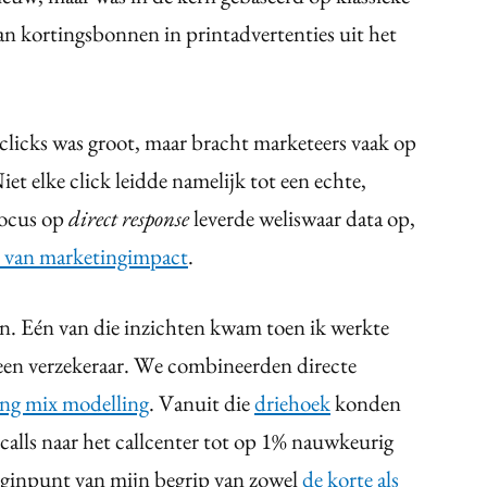
n kortingsbonnen in printadvertenties uit het
clicks was groot, maar bracht marketeers vaak op
et elke click leidde namelijk tot een echte,
focus op
direct response
leverde weliswaar data op,
d van marketingimpact
.
n. Eén van die inzichten kwam toen ik werkte
een verzekeraar. We combineerden directe
ng mix modelling
. Vanuit die
driehoek
konden
alls naar het callcenter tot op 1% nauwkeurig
beginpunt van mijn begrip van zowel
de korte als