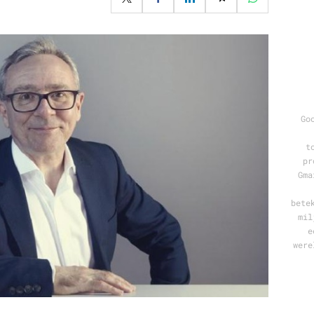
Programmatic
ering
Purpose Marketing
keting
Reputatie & crisis
nicatie
Go
t
pr
Gma
bete
mil
e
were