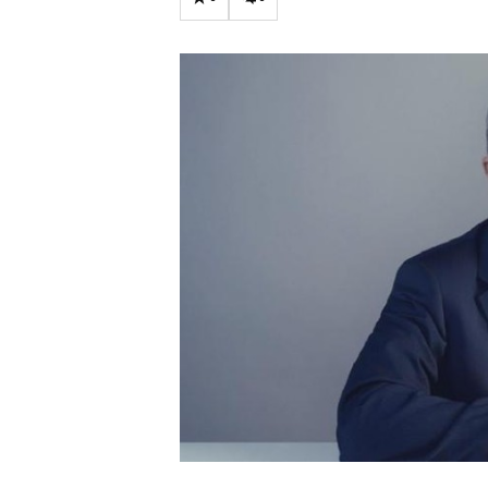
Carriere
Effectiviteit
Contentmarketing
Gedragsverand
Craft
Influencer mar
Customer Experience
Interne commu
Data & Insights
Martech