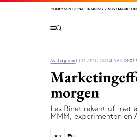
HOME
HOME
9 SEPT: GENAI-TRAINING
9 SEPT: GENAI-TRAINING
12 NOV: MARKETIN
12 NOV: MARKETIN
Achtergrond
30 APRIL 2025
VAN ONZE
Volg het laatste nieuws via de Adformatie N
Marketingeffe
morgen
Topics
Les Binet rekent af met
Artificial Intelligence
Design
MMM, experimenten en AI
Bureaus
Digital transf
Campagnes
Diversiteit
0
0