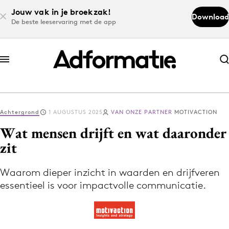
Jouw vak in je broekzak!
Download
De beste leeservaring met de app
Abonneer nu
Abonneer nu
Achtergrond
1 AUGUSTUS 2025
VAN ONZE PARTNER
MOTIVACTION
Log in
Wat mensen drijft en wat daaronder
zit
Download de app
Volg het laatste nieuws via de Adformatie
Waarom dieper inzicht in waarden en drijfveren
essentieel is voor impactvolle communicatie.
Nieuws app