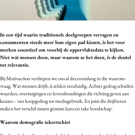
Bureaus
Campagnes
Carriere
Contentmarketing
In een tijd waarin traditionele doelgroepen vervagen en
consumenten steeds meer hun eigen pad kiezen, is het voor
Craft
merken essentieel om voorbij de oppervlaktedata te kijken.
Customer Experience
Niet wát mensen doen, maar waarom ze het doen, is de sleutel
Data & Insights
tot relevantie.
Design
Bij Motivaction verdiepen we ons al decennialang in die waarom-
Digital transformation
vraag. Wat mensen drijft, is zelden eenduidig. Achter gedrag schuilen
Diversiteit
waarden, overtuigingen en levenshoudingen die richting geven aan
Effectiviteit
keuzes – van koopgedrag tot mediagebruik. En juist die drijfveren
Gedragsverandering
maken het verschil tussen gemiste kans en rake boodschap.
Influencer marketing
Waarom demografie tekortschiet
Interne communicatie
Martech