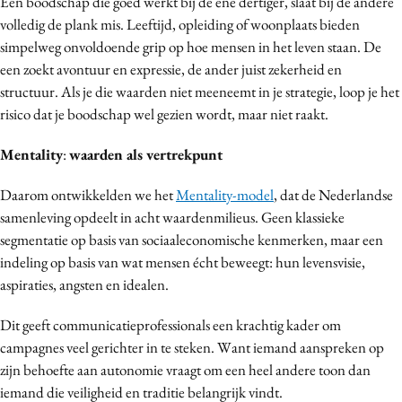
Een boodschap die goed werkt bij de ene dertiger, slaat bij de andere
Media
volledig de plank mis. Leeftijd, opleiding of woonplaats bieden
simpelweg onvoldoende grip op hoe mensen in het leven staan. De
Merkstrategie
een zoekt avontuur en expressie, de ander juist zekerheid en
PR
structuur. Als je die waarden niet meeneemt in je strategie, loop je het
Programmatic
risico dat je boodschap wel gezien wordt, maar niet raakt.
Purpose Marketing
Mentality
:
waarden als vertrekpunt
Reputatie & crisis
Daarom ontwikkelden we het
Mentality-model
, dat de Nederlandse
samenleving opdeelt in acht waardenmilieus. Geen klassieke
segmentatie op basis van sociaaleconomische kenmerken, maar een
indeling op basis van wat mensen écht beweegt: hun levensvisie,
aspiraties, angsten en idealen.
Dit geeft communicatieprofessionals een krachtig kader om
campagnes veel gerichter in te steken. Want iemand aanspreken op
zijn behoefte aan autonomie vraagt om een heel andere toon dan
iemand die veiligheid en traditie belangrijk vindt.