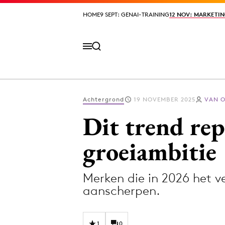
HOME
HOME
9 SEPT: GENAI-TRAINING
9 SEPT: GENAI-TRAINING
12 NOV: MARKETIN
12 NOV: MARKETIN
Achtergrond
19 NOVEMBER 2025
VAN 
Volg het laatste nieuws via de Adformatie N
Dit trend rep
groeiambitie
Topics
Merken die in 2026 het v
Artificial Intelligence
Design
aanscherpen.
Bureaus
Digital transf
Campagnes
Diversiteit
1
0