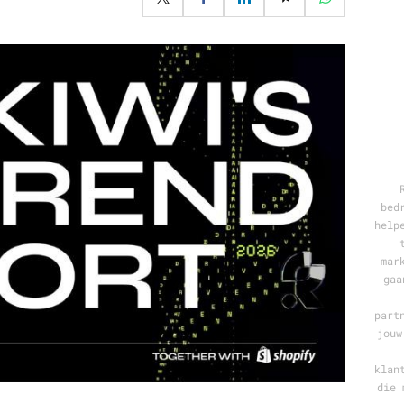
Programmatic
ering
Purpose Marketing
keting
Reputatie & crisis
nicatie
bed
help
mar
gaa
part
jouw
klan
die 