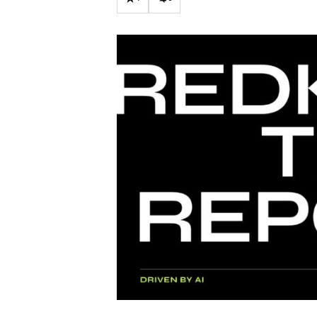
Carriere
Effectiviteit
Contentmarketing
Gedragsverand
Craft
Influencer mar
Customer Experience
Interne commu
Data & Insights
Martech