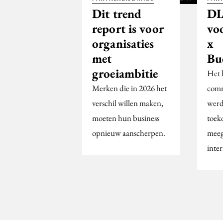
Dit trend
DI
report is voor
vo
organisaties
x
met
Bu
groeiambitie
Het 
Merken die in 2026 het
comm
verschil willen maken,
wer
moeten hun business
toek
opnieuw aanscherpen.
meeg
inter