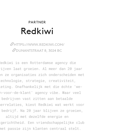
PARTNER
Redkiwi
HTTPS://WWW.REDKIWI.COM/
DUNANTSTRAAT 8, 3024 BC
Redkiwi is een Rotterdamse agency die
rijven laat groeien. Al meer dan 20 jaar
en ze organisaties zich onderscheiden met
technologie, strategie, creativiteit,
keting. Onafhankelijk met die échte ‘we-
n-voor-de-klant’ agency vibe. Waar veel
bedrijven vast zitten aan betaalde
nerrelaties, kiest Redkiwi wat werkt voor
 bedrijf. Na 20 jaar blijven ze groeien,
altijd met dezelfde energie en
tgerichtheid. Een vriendschappelijke club
met passie zijn klanten centraal stelt.