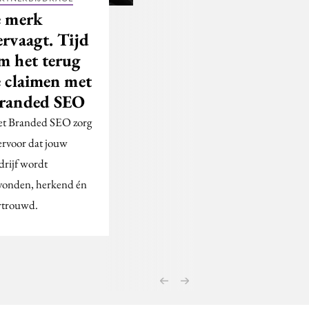
e merk
ervaagt. Tijd
m het terug
e claimen met
randed SEO
t Branded SEO zorg
 ervoor dat jouw
drijf wordt
vonden, herkend én
rtrouwd.