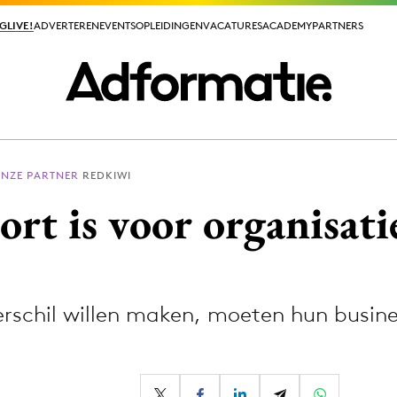
GLIVE!
GLIVE!
ADVERTEREN
ADVERTEREN
EVENTS
EVENTS
OPLEIDINGEN
OPLEIDINGEN
VACATURES
VACATURES
ACADEMY
ACADEMY
PARTNERS
PARTNERS
ONZE PARTNER
REDKIWI
ieuws app
ort is voor organisati
erschil willen maken, moeten hun busin
Media
ormation
Merkstrategie
PR