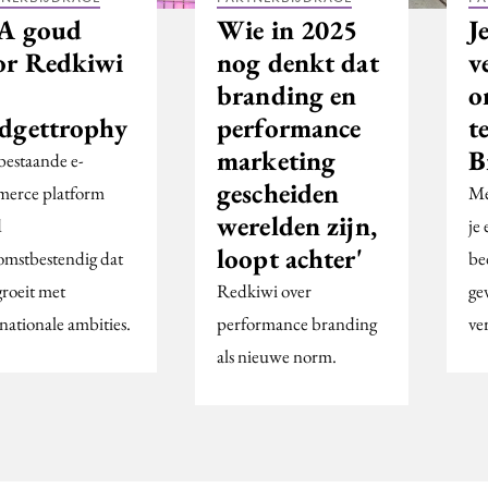
A goud
Wie in 2025
J
or Redkiwi
nog denkt dat
v
branding en
o
dgettrophy
performance
t
marketing
B
bestaande e-
gescheiden
erce platform
Me
werelden zijn,
d
je
loopt achter'
omstbestendig dat
be
roeit met
Redkiwi over
ge
nationale ambities.
performance branding
ve
als nieuwe norm.