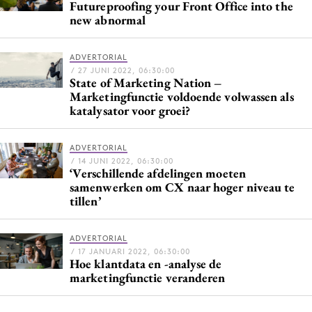
Futureproofing your Front Office into the
Media
new abnormal
Merkstrategie
PR
ADVERTORIAL
/ 27 JUNI 2022, 06:30:00
Programmatic
State of Marketing Nation –
Marketingfunctie voldoende volwassen als
Purpose Marketing
katalysator voor groei?
Reputatie & crisis
ADVERTORIAL
/ 14 JUNI 2022, 06:30:00
‘Verschillende afdelingen moeten
samenwerken om CX naar hoger niveau te
tillen’
ADVERTORIAL
/ 17 JANUARI 2022, 06:30:00
Hoe klantdata en -analyse de
marketingfunctie veranderen