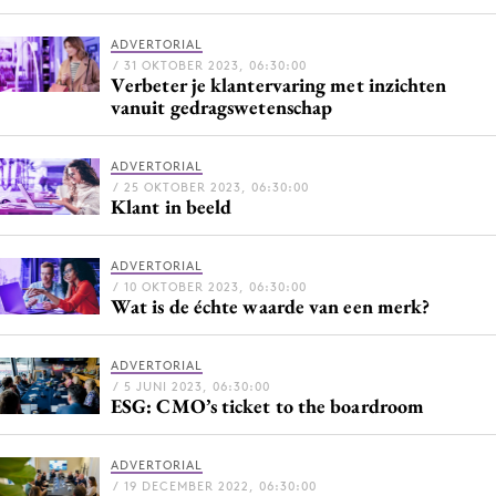
Bureaus
ADVERTORIAL
Campagnes
/ 31 OKTOBER 2023, 06:30:00
Verbeter je klantervaring met inzichten
Carriere
vanuit gedragswetenschap
Contentmarketing
Craft
ADVERTORIAL
Customer Experience
/ 25 OKTOBER 2023, 06:30:00
Klant in beeld
Data & Insights
Design
ADVERTORIAL
Digital transformation
/ 10 OKTOBER 2023, 06:30:00
Wat is de échte waarde van een merk?
Diversiteit
Effectiviteit
ADVERTORIAL
Gedragsverandering
/ 5 JUNI 2023, 06:30:00
ESG: CMO’s ticket to the boardroom
Influencer marketing
Interne communicatie
ADVERTORIAL
Martech
/ 19 DECEMBER 2022, 06:30:00