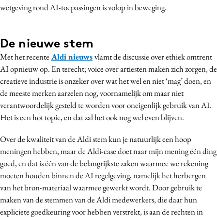
wetgeving rond AI-toepassingen is volop in beweging.
Media
Merkstrategie
PR
De nieuwe stem
Programmatic
Met het recente
Aldi nieuws
vlamt de discussie over ethiek omtrent
AI opnieuw op. En terecht; voice over artiesten maken zich zorgen, de
Purpose Marketing
creatieve industrie is onzeker over wat het wel en niet ‘mag’ doen, en
Reputatie & crisis
de meeste merken aarzelen nog, voornamelijk om maar niet
verantwoordelijk gesteld te worden voor oneigenlijk gebruik van AI.
Het is een hot topic, en dat zal het ook nog wel even blijven.
Over de kwaliteit van de Aldi stem kun je natuurlijk een hoop
meningen hebben, maar de Aldi-case doet naar mijn mening één ding
goed, en dat is één van de belangrijkste zaken waarmee we rekening
moeten houden binnen de AI regelgeving, namelijk het herbergen
van het bron-materiaal waarmee gewerkt wordt. Door gebruik te
maken van de stemmen van de Aldi medewerkers, die daar hun
expliciete goedkeuring voor hebben verstrekt, is aan de rechten in