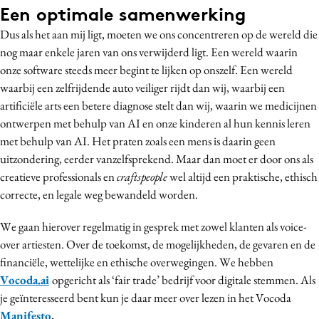
Een optimale samenwerking
Dus als het aan mij ligt, moeten we ons concentreren op de wereld die
nog maar enkele jaren van ons verwijderd ligt. Een wereld waarin
onze software steeds meer begint te lijken op onszelf. Een wereld
waarbij een zelfrijdende auto veiliger rijdt dan wij, waarbij een
artificiële arts een betere diagnose stelt dan wij, waarin we medicijnen
ontwerpen met behulp van AI en onze kinderen al hun kennis leren
met behulp van AI. Het praten zoals een mens is daarin geen
uitzondering, eerder vanzelfsprekend. Maar dan moet er door ons als
creatieve professionals en
craftspeople
wel altijd een praktische, ethisch
correcte, en legale weg bewandeld worden.
We gaan hierover regelmatig in gesprek met zowel klanten als voice-
over artiesten. Over de toekomst, de mogelijkheden, de gevaren en de
financiële, wettelijke en ethische overwegingen. We hebben
Vocoda.ai
opgericht als ‘fair trade’ bedrijf voor digitale stemmen. Als
je geïnteresseerd bent kun je daar meer over lezen in het Vocoda
Manifesto
.