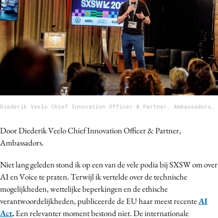
Bureaus
Campagnes
Carriere
Contentmarketing
Craft
Customer Experience
Data & Insights
Diederik Veelo Chief Innovation Officer & Partner, Ambassadors.
Design
Digital transformation
Door Diederik Veelo
Chief Innovation Officer & Partner,
Diversiteit
Ambassadors.
Effectiviteit
Niet lang geleden stond ik op een van de vele podia bij SXSW om over
Gedragsverandering
AI en Voice te praten. Terwijl ik vertelde over de technische
Influencer marketing
mogelijkheden, wettelijke beperkingen en de ethische
Interne communicatie
verantwoordelijkheden, publiceerde de EU haar meest recente
AI
Act
.
Een relevanter moment bestond niet. De internationale
Martech