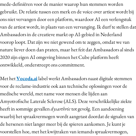
mede-definiëren voor de manier waarop hun stemmen worden
gebruikt. De relatie tussen een merk en de voice over artiest wordt bij
ons niet vervangen door een platform, waardoor AI een verlengstuk
van de artiest wordt, in plaats van een vervanging. Ik durf te stellen dat
Ambassadors in de creatieve markt op AI-gebied in Nederland
voorop loopt. Dat zijn we niet gewend om te zeggen, omdat we van
nature liever doen dan praten, maar het feit dat Ambassadors al sinds
2020 zijn eigen AI omgeving binnen het Cube platform heeft
ontwikkeld, onderstreept ons commitment.
Met het
Vocoda.ai
label werkt Ambassadors naast digitale stemmen
voor de reclame-industrie ook aan technische oplossingen voor de
medische wereld, met name voor mensen die lijden aan
Amyotrofische Laterale Sclerose (ALS). Deze verschrikkelijke ziekte
heeft in sommige gevallen
dysarthrie
tot gevolg. Een aandoening
waarbij het spraakvermogen wordt aangetast doordat de signalen van
de hersenen niet langer meer bij de spieren aankomen. Je kunt je
voorstellen hoe, met het kwijtraken van iemands spraakvermogen,