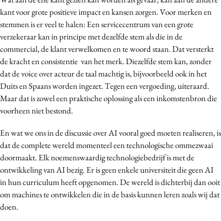
kant voor grote positieve impact en kansen zorgen. Voor merken en
stemmen is er veel te halen: Een servicecentrum van een grote
verzekeraar kan in principe met dezelfde stem als die in de
commercial, de klant verwelkomen en te woord staan. Dat versterkt
de kracht en consistentie van het merk. Diezelfde stem kan, zonder
dat de voice over acteur de taal machtig is, bijvoorbeeld ook in het
Duits en Spaans worden ingezet. Tegen een vergoeding, uiteraard.
Maar dat is zowel een praktische oplossing als een inkomstenbron die
voorheen niet bestond.
En wat we ons in de discussie over AI vooral goed moeten realiseren, is
dat de complete wereld momenteel een technologische ommezwaai
doormaakt. Elk noemenswaardig technologiebedrijf is met de
ontwikkeling van AI bezig. Er is geen enkele universiteit die geen AI
in hun curriculum heeft opgenomen. De wereld is dichterbij dan ooit
om machines te ontwikkelen die in de basis kunnen leren zoals wij dat
doen.