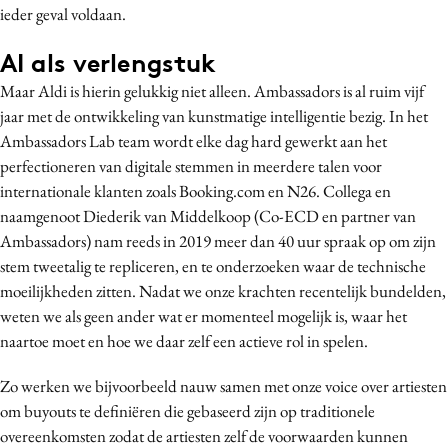
ieder geval voldaan.
AI als verlengstuk
Maar Aldi is hierin gelukkig niet alleen. Ambassadors is al ruim vijf
jaar met de ontwikkeling van kunstmatige intelligentie bezig. In het
Ambassadors Lab team wordt elke dag hard gewerkt aan het
perfectioneren van digitale stemmen in meerdere talen voor
internationale klanten zoals Booking.com en N26. Collega en
naamgenoot Diederik van Middelkoop (Co-ECD en partner van
Ambassadors) nam reeds in 2019 meer dan 40 uur spraak op om zijn
stem tweetalig te repliceren, en te onderzoeken waar de technische
moeilijkheden zitten. Nadat we onze krachten recentelijk bundelden,
weten we als geen ander wat er momenteel mogelijk is, waar het
naartoe moet en hoe we daar zelf een actieve rol in spelen.
Zo werken we bijvoorbeeld nauw samen met onze voice over artiesten
om buyouts te definiëren die gebaseerd zijn op traditionele
overeenkomsten zodat de artiesten zelf de voorwaarden kunnen