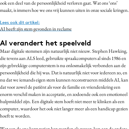
ook een deel van de persoonlijkheid verloren gaat. Wat ons ‘ons’
maakt, is immers hoe we ons vrij kunnen uiten in onze sociale kringen.
Lees ook dit artikel:
AI heeft zijn stem gevonden in reclame
AI verandert het speelveld
Maar digitale stemmen zijn natuurlijk niet nieuw. Stephen Hawking,
die tevens aan ALS leed, gebruikte spraakcomputers al sinds 1986 en
zijn gebrekkige computerstem is nu onlosmakelijk verbonden aan de
persoonlijkheid die hij was. Dat is natuurlijk niet voor iedereen zo, en
nu dat we iemands eigen stem kunnen reconstrueren middels AI, kan
dat voor zowel de patiënt als voor de familie en vriendenkring een
enorm verschil maken in acceptatie, en zodoende ook een emotioneel
hulpmiddel zijn. Een digitale stem hoeft niet meer te klinken als een
computer, waardoor het ook niet langer meer als een handicap gezien
hoeft te worden.
Wat aan de ene kant gezien kan worden als gevaar, kan aan de andere