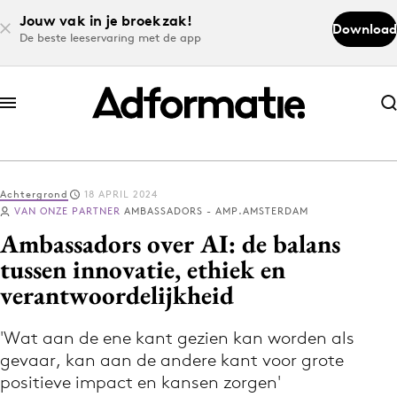
Jouw vak in je broekzak!
Download
De beste leeservaring met de app
Abonneer nu
Abonneer nu
Achtergrond
18 APRIL 2024
Log in
VAN ONZE PARTNER
AMBASSADORS - AMP.AMSTERDAM
Ambassadors over AI: de balans
tussen innovatie, ethiek en
Download de app
verantwoordelijkheid
Volg het laatste nieuws via de Adformatie
Nieuws app
'Wat aan de ene kant gezien kan worden als
gevaar, kan aan de andere kant voor grote
positieve impact en kansen zorgen'