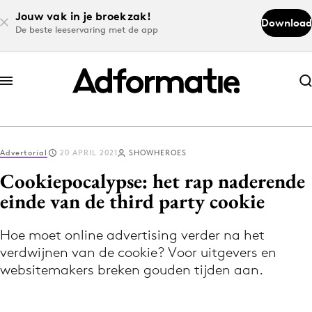
Jouw vak in je broekzak!
Download
De beste leeservaring met de app
Abonneer nu
Abonneer nu
Advertorial
20 APRIL 2021
SHOWHEROES
Log in
Cookiepocalypse: het rap naderende
einde van de third party cookie
Download de app
Volg het laatste nieuws via de Adformatie
Hoe moet online advertising verder na het
verdwijnen van de cookie? Voor uitgevers en
Nieuws app
websitemakers breken gouden tijden aan.