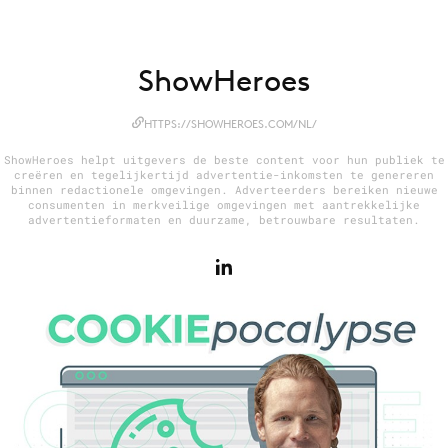
ShowHeroes
Menu
Home
HTTPS://SHOWHEROES.COM/NL/
9 sept: GenAI-training
ShowHeroes helpt uitgevers de beste content voor hun publiek te
creëren en tegelijkertijd advertentie-inkomsten te genereren
12 nov: MarketingLive!
binnen redactionele omgevingen. Adverteerders bereiken nieuwe
consumenten in merkveilige omgevingen met aantrekkelijke
Adverteren
advertentieformaten en duurzame, betrouwbare resultaten.
Events
Opleidingen
Vacatures
Academy
Partners
Topics
Artificial Intelligence