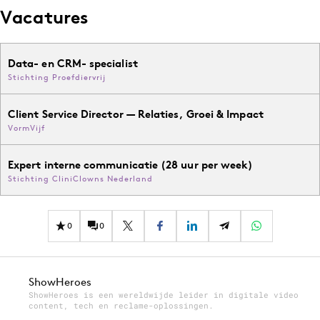
Vacatures
Data- en CRM- specialist
Stichting Proefdiervrij
Client Service Director — Relaties, Groei & Impact
VormVijf
Expert interne communicatie (28 uur per week)
Stichting CliniClowns Nederland
0
0
ShowHeroes
ShowHeroes is een wereldwijde leider in digitale video
content, tech en reclame-oplossingen.