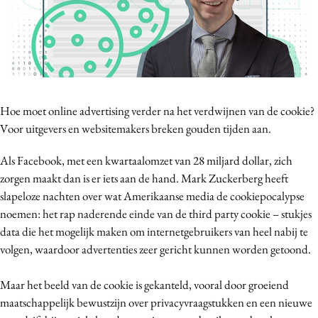
Bureaus
Campagnes
Carriere
Contentmarketing
Craft
Hoe moet online advertising verder na het verdwijnen van de cookie?
Customer Experience
Voor uitgevers en websitemakers breken gouden tijden aan.
Data & Insights
Als Facebook, met een kwartaalomzet van 28 miljard dollar, zich
Design
zorgen maakt dan is er iets aan de hand. Mark Zuckerberg heeft
Digital transformation
slapeloze nachten over wat Amerikaanse media de cookiepocalypse
Diversiteit
noemen: het rap naderende einde van de third party cookie – stukjes
Effectiviteit
data die het mogelijk maken om internetgebruikers van heel nabij te
Gedragsverandering
volgen, waardoor advertenties zeer gericht kunnen worden getoond.
Influencer marketing
Maar het beeld van de cookie is gekanteld, vooral door groeiend
Interne communicatie
maatschappelijk bewustzijn over privacyvraagstukken en een nieuwe
Martech