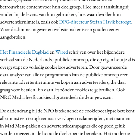
betrouwbare content voor hun doelgroep. Hoe meer aansluiting zij
vinden bij de levens van hun gebruikers, hoe waardevoller hun
advertentieruimte is, zoals ook
DPG-directeur Stefan Havik betoogt.
Voor de slimme uitgever en websitemaker is een gouden eeuw
aangebroken.
Het Financieele Dagblad
en
Wired
schrijven over het bijzondere
verhaal van de Nederlandse publieke omroep, die op eigen houtje al is
overgestapt op volledig cookieloos adverteren. Door geavanceerde
data-analyse van alle tv-programma’s kan de publieke omroep zeer
relevante advertentieruimte verkopen aan adverteerders, die daar
graag voor betalen. En dat alles zónder cookies te gebruiken. Ook
NRC Media heeft cookies al grotendeels de deur gewezen.
De dadendrang bij de NPO is tekenend: de cookiepocalypse betekent
allerminst een terugkeer naar vervlogen reclametijden, met mannen
in Mad Men-pakken en advertentiecampagnes die op goed geluk
werden ingezet, in de hoop de doelgroep te bereiken. Het moderne