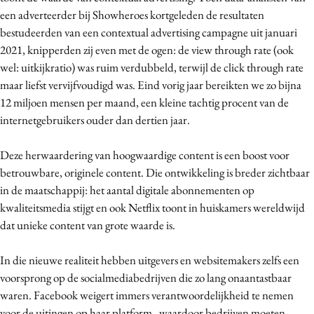
een adverteerder bij Showheroes kortgeleden de resultaten
bestudeerden van een contextual advertising campagne uit januari
2021, knipperden zij even met de ogen: de view through rate (ook
wel: uitkijkratio) was ruim verdubbeld, terwijl de click through rate
maar liefst vervijfvoudigd was. Eind vorig jaar bereikten we zo bijna
12 miljoen mensen per maand, een kleine tachtig procent van de
internetgebruikers ouder dan dertien jaar.
Deze herwaardering van hoogwaardige content is een boost voor
betrouwbare, originele content. Die ontwikkeling is breder zichtbaar
in de maatschappij: het aantal digitale abonnementen op
kwaliteitsmedia stijgt en ook Netflix toont in huiskamers wereldwijd
dat unieke content van grote waarde is.
In die nieuwe realiteit hebben uitgevers en websitemakers zelfs een
voorsprong op de socialmediabedrijven die zo lang onaantastbaar
waren. Facebook weigert immers verantwoordelijkheid te nemen
voor de uitingen op haar platform, waardoor bedrijven moeten