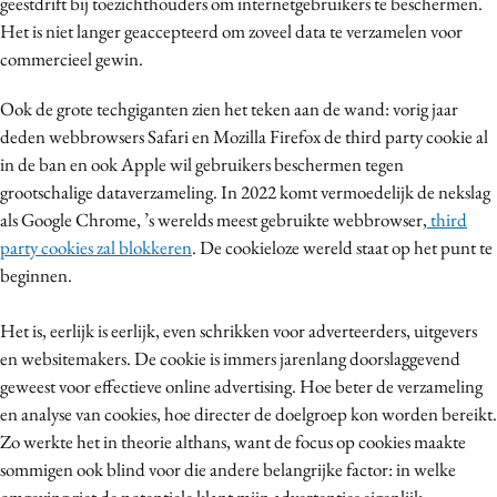
geestdrift bij toezichthouders om internetgebruikers te beschermen.
Media
Het is niet langer geaccepteerd om zoveel data te verzamelen voor
Merkstrategie
commercieel gewin.
PR
Ook de grote techgiganten zien het teken aan de wand: vorig jaar
Programmatic
deden webbrowsers Safari en Mozilla Firefox de third party cookie al
Purpose Marketing
in de ban en ook Apple wil gebruikers beschermen tegen
Reputatie & crisis
grootschalige dataverzameling. In 2022 komt vermoedelijk de nekslag
als Google Chrome, ’s werelds meest gebruikte webbrowser,
third
party cookies zal blokkeren
. De cookieloze wereld staat op het punt te
beginnen.
Het is, eerlijk is eerlijk, even schrikken voor adverteerders, uitgevers
en websitemakers. De cookie is immers jarenlang doorslaggevend
geweest voor effectieve online advertising. Hoe beter de verzameling
en analyse van cookies, hoe directer de doelgroep kon worden bereikt.
Zo werkte het in theorie althans, want de focus op cookies maakte
sommigen ook blind voor die andere belangrijke factor: in welke
omgeving ziet de potentiele klant mijn advertenties eigenlijk