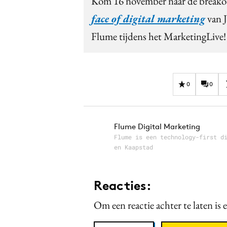
Kom 16 november naar de breako
face of digital marketing
van 
Flume tijdens het MarketingLive!
0
0
Flume Digital Marketing
Flume is een technology-first d
en Kaapstad
Reacties:
Om een reactie achter te laten is 