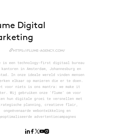
ume Digital
rketing
HTTPS://FLUME-AGENCY.COM/
e is een technology-first digitaal bureau
 kantoren in Amsterdam, Johannesburg en
stad. In onze ideale wereld vinden mensen
erken elkaar op manieren die er te doen.
et voor niets is ons mantra: we make it
ter. Wij gebruiken onze 'flume' om voor
ken hun digitale groei te versnellen met
trategische planning, creatieve flair,
ongeëvenaarde webontwikkeling en
geoptimaliseerde advertentiecampagnes