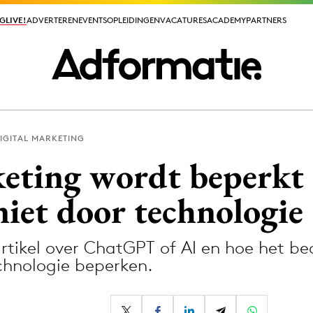
GLIVE!
GLIVE!
ADVERTEREN
ADVERTEREN
EVENTS
EVENTS
OPLEIDINGEN
OPLEIDINGEN
VACATURES
VACATURES
ACADEMY
ACADEMY
PARTNERS
PARTNERS
IGITAL MARKETING
ieuws app
keting wordt beperkt
niet door technologie
 artikel over ChatGPT of AI en hoe het be
Media
echnologie beperken.
ormation
Merkstrategie
PR