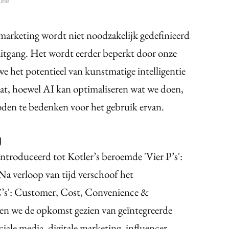
ume
marketing wordt niet noodzakelijk gedefinieerd
uitgang. Het wordt eerder beperkt door onze
we het potentieel van kunstmatige intelligentie
dat, hoewel AI kan optimaliseren wat we doen,
oden te bedenken voor het gebruik ervan.
g
ïntroduceerd tot Kotler’s beroemde 'Vier P’s':
 Na verloop van tijd verschoof het
C’s': Customer, Cost, Convenience &
n we de opkomst gezien van geïntegreerde
le media, digitale marketing, influencer