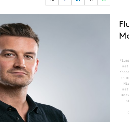
Programmatic
ering
Purpose Marketing
keting
Reputatie & crisis
Fl
nicatie
Ma
Flum
met
Kaap
en m
Ni
mat
mer
s