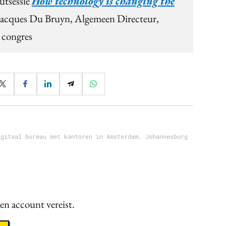
utsessie
How technology is changing the
Jacques Du Bruyn, Algemeen Directeur,
congres
igitaal bureau met kantoren in Amsterdam, Johannesburg
een account vereist.