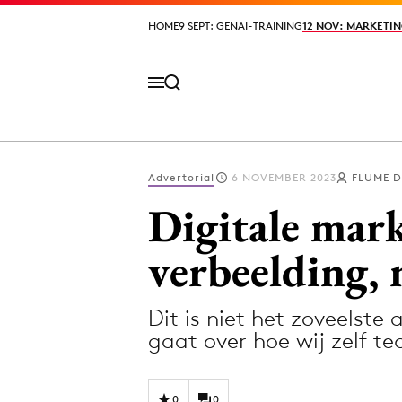
HOME
HOME
9 SEPT: GENAI-TRAINING
9 SEPT: GENAI-TRAINING
12 NOV: MARKETIN
12 NOV: MARKETIN
Advertorial
6 NOVEMBER 2023
FLUME D
Volg het laatste nieuws via de Adformatie N
Digitale mar
verbeelding, 
Topics
Dit is niet het zoveelste
Artificial Intelligence
Design
gaat over hoe wij zelf t
Bureaus
Digital transf
Campagnes
Diversiteit
0
0