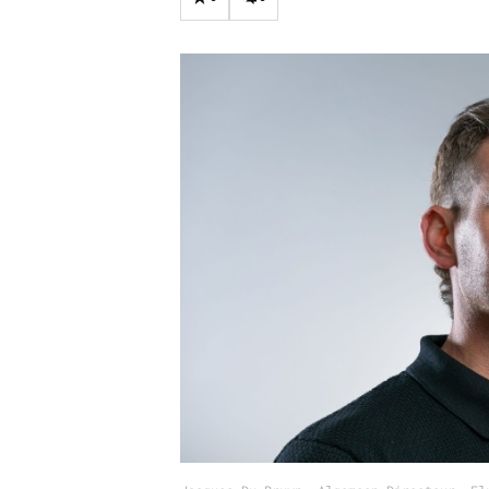
Carriere
Effectiviteit
Contentmarketing
Gedragsverand
Craft
Influencer mar
Customer Experience
Interne commu
Data & Insights
Martech