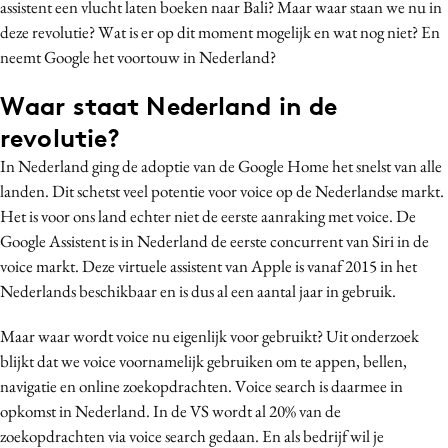
assistent een vlucht laten boeken naar Bali? Maar waar staan we nu in
Media
deze revolutie? Wat is er op dit moment mogelijk en wat nog niet? En
Merkstrategie
neemt Google het voortouw in Nederland?
PR
Waar staat Nederland in de
Programmatic
revolutie?
Purpose Marketing
In Nederland ging de adoptie van de Google Home het snelst van alle
Reputatie & crisis
landen. Dit schetst veel potentie voor voice op de Nederlandse markt.
Het is voor ons land echter niet de eerste aanraking met voice. De
Google Assistent is in Nederland de eerste concurrent van Siri in de
voice markt. Deze virtuele assistent van Apple is vanaf 2015 in het
Nederlands beschikbaar en is dus al een aantal jaar in gebruik.
Maar waar wordt voice nu eigenlijk voor gebruikt? Uit onderzoek
blijkt dat we voice voornamelijk gebruiken om te appen, bellen,
navigatie en online zoekopdrachten. Voice search is daarmee in
opkomst in Nederland. In de VS wordt al 20% van de
zoekopdrachten via voice search gedaan. En als bedrijf wil je