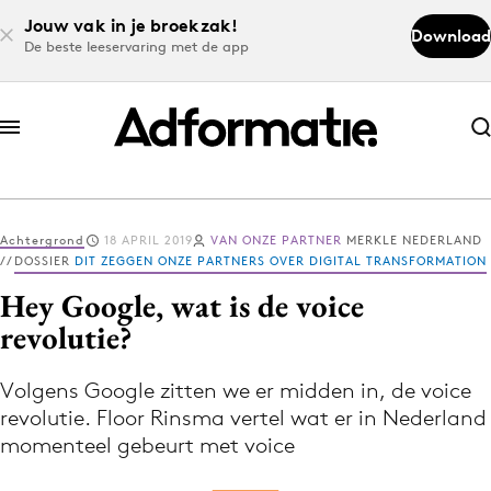
Jouw vak in je broekzak!
Download
De beste leeservaring met de app
Abonneer nu
Abonneer nu
Achtergrond
18 APRIL 2019
VAN ONZE PARTNER
MERKLE NEDERLAND
Log in
DOSSIER
DIT ZEGGEN ONZE PARTNERS OVER DIGITAL TRANSFORMATION
Hey Google, wat is de voice
revolutie?
Download de app
Volg het laatste nieuws via de Adformatie
Volgens Google zitten we er midden in, de voice
Nieuws app
revolutie. Floor Rinsma vertel wat er in Nederland
momenteel gebeurt met voice