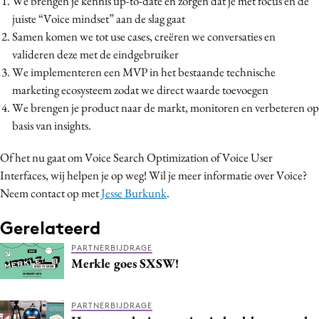
We brengen je kennis up-to-date en zorgen dat je met focus en de
juiste “Voice mindset” aan de slag gaat
Samen komen we tot use cases, creëren we conversaties en
valideren deze met de eindgebruiker
We implementeren een MVP in het bestaande technische
marketing ecosysteem zodat we direct waarde toevoegen
We brengen je product naar de markt, monitoren en verbeteren op
basis van insights.
Of het nu gaat om Voice Search Optimization of Voice User
Interfaces, wij helpen je op weg! Wil je meer informatie over Voice?
Neem contact op met
Jesse Burkunk
.
Gerelateerd
PARTNERBIJDRAGE
Merkle goes SXSW!
PARTNERBIJDRAGE