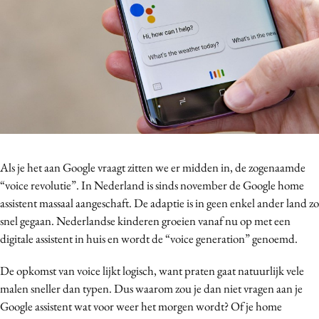
Bureaus
Campagnes
Carriere
Contentmarketing
Craft
Customer Experience
Data & Insights
Design
Als je het aan Google vraagt zitten we er midden in, de zogenaamde
“voice revolutie”. In Nederland is sinds november de Google home
Digital transformation
assistent massaal aangeschaft. De adaptie is in geen enkel ander land zo
Diversiteit
snel gegaan. Nederlandse kinderen groeien vanaf nu op met een
Effectiviteit
digitale assistent in huis en wordt de “voice generation” genoemd.
Gedragsverandering
De opkomst van voice lijkt logisch, want praten gaat natuurlijk vele
Influencer marketing
malen sneller dan typen. Dus waarom zou je dan niet vragen aan je
Interne communicatie
Google assistent wat voor weer het morgen wordt? Of je home
Martech