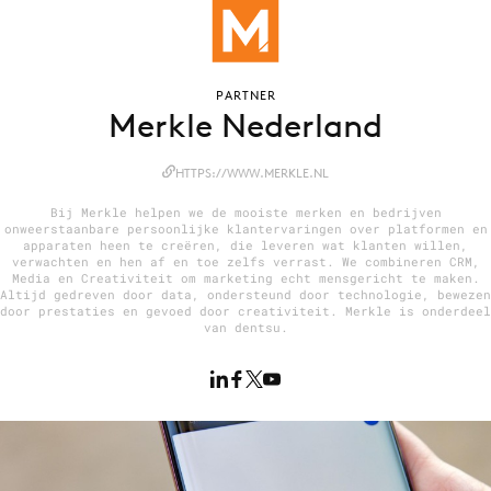
Menu
PARTNER
Merkle Nederland
Home
9 sept: GenAI-training
HTTPS://WWW.MERKLE.NL
12 nov: MarketingLive!
Bij Merkle helpen we de mooiste merken en bedrijven
Adverteren
onweerstaanbare persoonlijke klantervaringen over platformen en
apparaten heen te creëren, die leveren wat klanten willen,
Events
verwachten en hen af en toe zelfs verrast. We combineren CRM,
Media en Creativiteit om marketing echt mensgericht te maken.
Opleidingen
Altijd gedreven door data, ondersteund door technologie, bewezen
door prestaties en gevoed door creativiteit. Merkle is onderdeel
Vacatures
van dentsu.
Academy
Partners
Topics
Artificial Intelligence