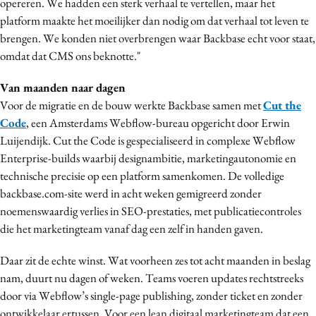
opereren. We hadden een sterk verhaal te vertellen, maar het
platform maakte het moeilijker dan nodig om dat verhaal tot leven te
brengen. We konden niet overbrengen waar Backbase echt voor staat,
omdat dat CMS ons beknotte."
Van maanden naar dagen
Voor de migratie en de bouw werkte Backbase samen met
Cut the
Code
, een Amsterdams Webflow-bureau opgericht door Erwin
Luijendijk. Cut the Code is gespecialiseerd in complexe Webflow
Enterprise-builds waarbij designambitie, marketingautonomie en
technische precisie op een platform samenkomen. De volledige
backbase.com-site werd in acht weken gemigreerd zonder
noemenswaardig verlies in SEO-prestaties, met publicatiecontroles
die het marketingteam vanaf dag een zelf in handen gaven.
Daar zit de echte winst. Wat voorheen zes tot acht maanden in beslag
nam, duurt nu dagen of weken. Teams voeren updates rechtstreeks
door via Webflow’s single-page publishing, zonder ticket en zonder
ontwikkelaar ertussen. Voor een lean digitaal marketingteam dat een