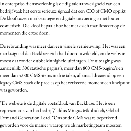
In enterprise-dienstverlening is de digitale aanwezigheid van een
Media
bedrijf vaak het eerste serieuze signaal dat een CIO of CMO oppikt.
Merkstrategie
De kloof tussen merkstrategie en digitale uitvoering is niet louter
PR
cosmetisch. Die kloof bepaalt hoe het merk zich manifesteert op de
momenten die ertoe doen.
Programmatic
Purpose Marketing
De rebranding was meer dan een visuele vernieuwing. Het was een
Reputatie & crisis
marktsignaal dat Backbase zich had doorontwikkeld, en de website
moest dat zonder dubbelzinnigheid uitdragen. De uitdaging was
aanzienlijk: 300 statische pagina’s, meer dan 800 CMS-pagina’s en
meer dan 4.000 CMS-items in drie talen, allemaal draaiend op een
legacy CMS-stack die precies op het verkeerde moment een knelpunt
was geworden.
"De website is de digitale voetafdruk van Backbase. Het is een
representatie van het bedrijf," aldus Mingus Mkubukeli, Global
Demand Generation Lead. "Ons oude CMS was te beperkend
geworden voor de manier waarop we als marketingteam moesten