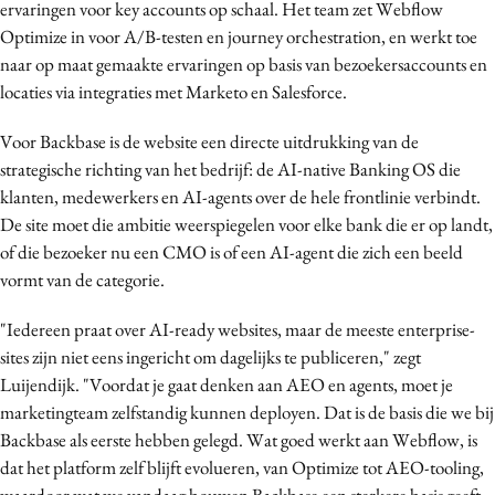
ervaringen voor key accounts op schaal. Het team zet Webflow
Optimize in voor A/B-testen en journey orchestration, en werkt toe
naar op maat gemaakte ervaringen op basis van bezoekersaccounts en
locaties via integraties met Marketo en Salesforce.
Voor Backbase is de website een directe uitdrukking van de
strategische richting van het bedrijf: de AI-native Banking OS die
klanten, medewerkers en AI-agents over de hele frontlinie verbindt.
De site moet die ambitie weerspiegelen voor elke bank die er op landt,
of die bezoeker nu een CMO is of een AI-agent die zich een beeld
vormt van de categorie.
"Iedereen praat over AI-ready websites, maar de meeste enterprise-
sites zijn niet eens ingericht om dagelijks te publiceren," zegt
Luijendijk. "Voordat je gaat denken aan AEO en agents, moet je
marketingteam zelfstandig kunnen deployen. Dat is de basis die we bij
Backbase als eerste hebben gelegd. Wat goed werkt aan Webflow, is
dat het platform zelf blijft evolueren, van Optimize tot AEO-tooling,
waardoor wat we vandaag bouwen Backbase een sterkere basis geeft