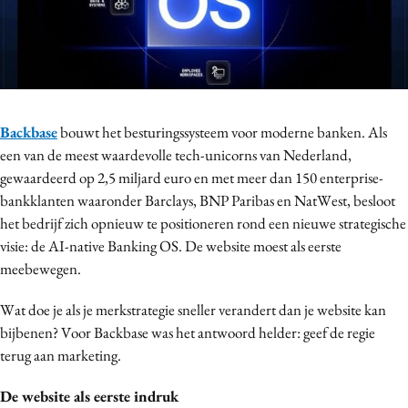
Bureaus
Campagnes
Carriere
Contentmarketing
Craft
Backbase
bouwt het besturingssysteem voor moderne banken. Als
een van de meest waardevolle tech-unicorns van Nederland,
Customer Experience
gewaardeerd op 2,5 miljard euro en met meer dan 150 enterprise-
Data & Insights
bankklanten waaronder Barclays, BNP Paribas en NatWest, besloot
Design
het bedrijf zich opnieuw te positioneren rond een nieuwe strategische
Digital transformation
visie: de AI-native Banking OS. De website moest als eerste
Diversiteit
meebewegen.
Effectiviteit
Wat doe je als je merkstrategie sneller verandert dan je website kan
Gedragsverandering
bijbenen? Voor Backbase was het antwoord helder: geef de regie
Influencer marketing
terug aan marketing.
Interne communicatie
De website als eerste indruk
Martech