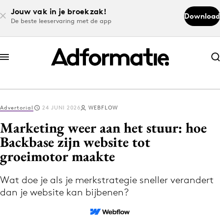
Jouw vak in je broekzak!
Download
De beste leeservaring met de app
Abonneer nu
Abonneer nu
Advertorial
24 JUNI 2026
WEBFLOW
Log in
Marketing weer aan het stuur: hoe
Backbase zijn website tot
groeimotor maakte
Download de app
Volg het laatste nieuws via de Adformatie
Wat doe je als je merkstrategie sneller verandert
Nieuws app
dan je website kan bijbenen?