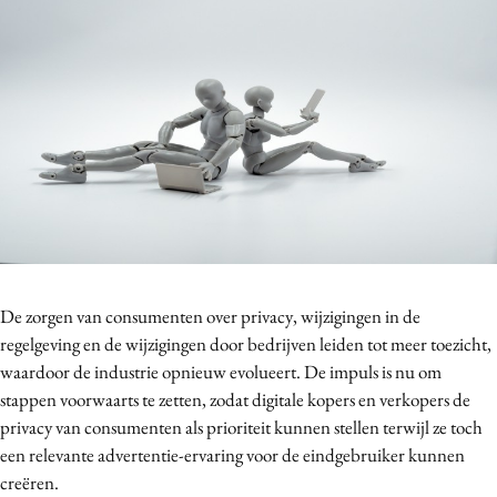
Bureaus
Campagnes
Carriere
Contentmarketing
Craft
Customer Experience
Data & Insights
Design
Digital transformation
De zorgen van consumenten over privacy, wijzigingen in de
Diversiteit
regelgeving en de wijzigingen door bedrijven leiden tot meer toezicht,
Effectiviteit
waardoor de industrie opnieuw evolueert. De impuls is nu om
Gedragsverandering
stappen voorwaarts te zetten, zodat digitale kopers en verkopers de
Influencer marketing
privacy van consumenten als prioriteit kunnen stellen terwijl ze toch
een relevante advertentie-ervaring voor de eindgebruiker kunnen
Interne communicatie
creëren.
Martech