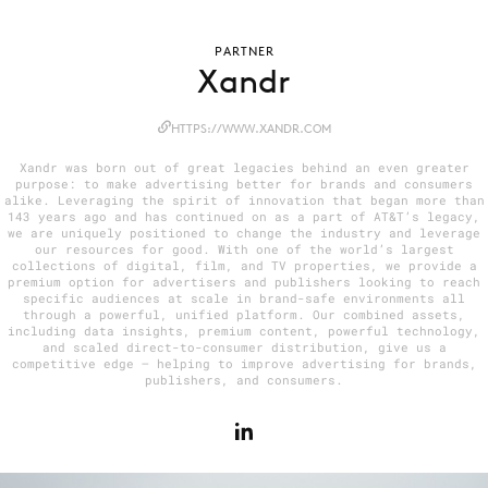
PARTNER
Xandr
Menu
Home
HTTPS://WWW.XANDR.COM
9 sept: GenAI-training
Xandr was born out of great legacies behind an even greater
purpose: to make advertising better for brands and consumers
12 nov: MarketingLive!
alike. Leveraging the spirit of innovation that began more than
143 years ago and has continued on as a part of AT&T’s legacy,
Adverteren
we are uniquely positioned to change the industry and leverage
our resources for good. With one of the world’s largest
Events
collections of digital, film, and TV properties, we provide a
premium option for advertisers and publishers looking to reach
Opleidingen
specific audiences at scale in brand-safe environments all
through a powerful, unified platform. Our combined assets,
Vacatures
including data insights, premium content, powerful technology,
and scaled direct-to-consumer distribution, give us a
Academy
competitive edge — helping to improve advertising for brands,
publishers, and consumers.
Partners
Topics
Artificial Intelligence