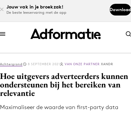
Jouw vak in je broekzak!
Download
De beste leeservaring met de app
Abonneer nu
Abonneer nu
Achtergrond
8 SEPTEMBER 2021
VAN ONZE PARTNER
XANDR
Log in
Hoe uitgevers adverteerders kunnen
ondersteunen bij het bereiken van
relevantie
Download de app
Volg het laatste nieuws via de Adformatie
Maximaliseer de waarde van first-party data
Nieuws app