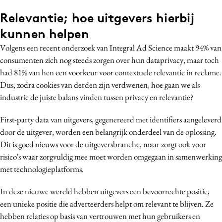
Media
Relevantie; hoe uitgevers hierbij
Merkstrategie
kunnen helpen
PR
Volgens een recent onderzoek van Integral Ad Science maakt 94% van
Programmatic
consumenten zich nog steeds zorgen over hun dataprivacy, maar toch
Purpose Marketing
had 81% van hen een voorkeur voor contextuele relevantie in reclame.
Dus, zodra cookies van derden zijn verdwenen, hoe gaan we als
Reputatie & crisis
industrie de juiste balans vinden tussen privacy en relevantie?
First-party data van uitgevers, gegenereerd met identifiers aangeleverd
door de uitgever, worden een belangrijk onderdeel van de oplossing.
Dit is goed nieuws voor de uitgeversbranche, maar zorgt ook voor
risico's waar zorgvuldig mee moet worden omgegaan in samenwerking
met technologieplatforms.
In deze nieuwe wereld hebben uitgevers een bevoorrechte positie,
een unieke positie die adverteerders helpt om relevant te blijven. Ze
hebben relaties op basis van vertrouwen met hun gebruikers en