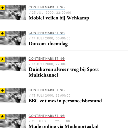
Bureaus
CONTENTMARKETING
/ 23 JULI 2000, 22:00:00
Campagnes
Mobiel veilen bij Wehkamp
Carriere
Contentmarketing
CONTENTMARKETING
/ 17 JULI 2000, 00:00:00
Craft
Dotcom-doemdag
Customer Experience
Data & Insights
CONTENTMARKETING
/ 13 JULI 2000, 22:00:00
Design
Duinhoven alweer weg bij Spott
Digital transformation
Multichannel
Diversiteit
CONTENTMARKETING
Effectiviteit
/ 13 JULI 2000, 22:00:00
Gedragsverandering
BBC zet mes in personeelsbestand
Influencer marketing
CONTENTMARKETING
Interne communicatie
/ 11 JULI 2000, 22:00:00
Martech
Mode online via Modeportaal.nl