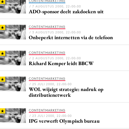
CONTENTMARKETING
/ 7 AUGUSTUS 2000, 22:00:00
ADO-sponsor deelt zakdoeken uit
Menu
CONTENTMARKETING
/ 3 AUGUSTUS 2000, 22:00:00
Home
Onbeperkt internetten via de telefoon
9 sept: GenAI-training
12 nov: MarketingLive!
CONTENTMARKETING
/ 2 AUGUSTUS 2000, 22:00:00
Adverteren
Richard Kemper leidt BBCW
Events
Opleidingen
CONTENTMARKETING
/ 25 JULI 2000, 22:00:00
Vacatures
WOL wijzigt strategie: nadruk op
distributienetwerk
Academy
Partners
CONTENTMARKETING
Topics
/ 23 JULI 2000, 22:00:00
IPG verwerft Olympisch bureau
Artificial Intelligence