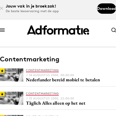
Jouw vak in je broekzak!
Download
De beste leeservaring met de app
Abonneer nu
Abonneer nu
Contentmarketing
Log in
CONTENTMARKETING
/ 14 AUGUSTUS 2000, 00:00:00
Nederlander bereid mobiel te betalen
Download de app
Volg het laatste nieuws via de Adformatie
CONTENTMARKETING
Nieuws app
/ 13 AUGUSTUS 2000, 22:00:00
Täglich Alles alleen op het net