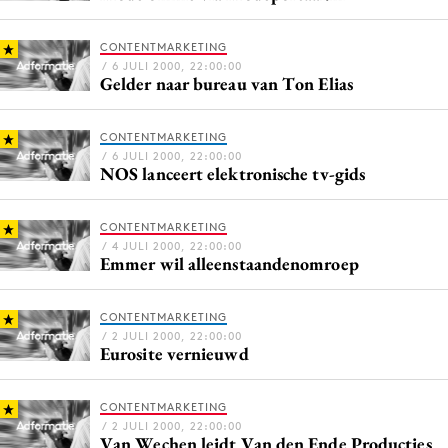
Media
CONTENTMARKETING
Merkstrategie
/ 6 JULI 2000, 22:00:00
PR
Gelder naar bureau van Ton Elias
Programmatic
CONTENTMARKETING
Purpose Marketing
/ 6 JULI 2000, 22:00:00
Reputatie & crisis
NOS lanceert elektronische tv-gids
CONTENTMARKETING
/ 4 JULI 2000, 22:00:00
Emmer wil alleenstaandenomroep
CONTENTMARKETING
/ 2 JULI 2000, 22:00:00
Eurosite vernieuwd
CONTENTMARKETING
/ 2 JULI 2000, 22:00:00
Van Wechen leidt Van den Ende Producties