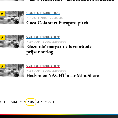
CONTENTMARKETING
/ 2 JULI 2000, 22:00:00
Coca-Cola start Europese pitch
CONTENTMARKETING
/ 29 JUNI 2000, 22:00:00
'Gezonde' margarine is voorbode
prijzenoorlog
CONTENTMARKETING
/ 28 JUNI 2000, 22:00:00
Hedson en YACHT naar MindShare
1
…
304
305
306
307
308