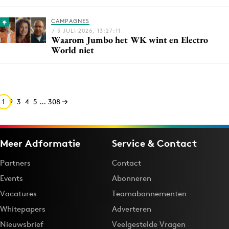
CAMPAGNES
/ 3 JULI 2026, 13:27:11
Waarom Jumbo het WK wint en Electro
World niet
1
2
3
4
5
…
308
Meer Adformatie
Service & Contact
Partners
Contact
Events
Abonneren
Vacatures
Teamabonnementen
Whitepapers
Adverteren
Nieuwsbrief
Veelgestelde Vragen