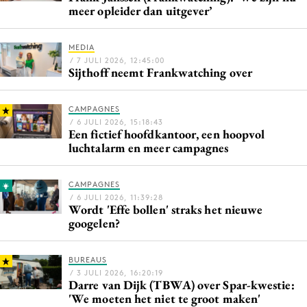
meer opleider dan uitgever’
MEDIA
/ 7 JULI 2026, 12:45:00
Sijthoff neemt Frankwatching over
CAMPAGNES
/ 6 JULI 2026, 15:18:43
Een fictief hoofdkantoor, een hoopvol
luchtalarm en meer campagnes
CAMPAGNES
/ 6 JULI 2026, 11:39:28
Wordt 'Effe bollen' straks het nieuwe
googelen?
BUREAUS
/ 3 JULI 2026, 16:20:19
Darre van Dijk (TBWA) over Spar-kwestie:
'We moeten het niet te groot maken'