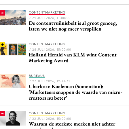
CONTENTMARKETING
/ 29 JULI 2026, 11:00:00
De contentvuilnisbelt is al groot genoeg,
Menu
laten we niet nog meer verspillen
Home
9 sept: GenAI-training
CONTENTMARKETING
/ 28 JULI 2026, 15:00:00
12 nov: MarketingLive!
Holland Herald van KLM wint Content
Marketing Award
Adverteren
Events
BUREAUS
Opleidingen
/ 27 JULI 2026, 12:41:31
Charlotte Koeleman (Somention):
Vacatures
'Marketeers snappen de waarde van micro-
Academy
creators nu beter'
Partners
CONTENTMARKETING
Topics
/ 22 JULI 2026, 15:00:00
Waarom de sterkste merken niet achter
Artificial Intelligence