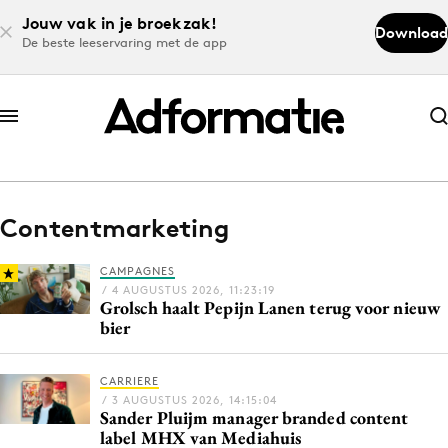
Jouw vak in je broekzak!
Download
De beste leeservaring met de app
Abonneer nu
Abonneer nu
Contentmarketing
Log in
CAMPAGNES
/ 4 AUGUSTUS 2026, 11:23:19
Grolsch haalt Pepijn Lanen terug voor nieuw
Download de app
bier
Volg het laatste nieuws via de Adformatie
Nieuws app
CARRIERE
/ 3 AUGUSTUS 2026, 14:15:04
Sander Pluijm manager branded content
label MHX van Mediahuis