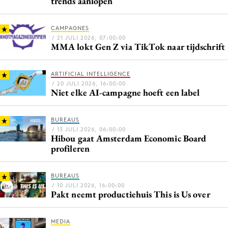
trends aanlopen
Bureaus
Campagnes
CAMPAGNES
/ 21 JULI 2026, 07:00:00
Carriere
MMA lokt Gen Z via TikTok naar tijdschrift
Contentmarketing
Craft
ARTIFICIAL INTELLIGENCE
/ 20 JULI 2026, 16:00:00
Customer Experience
Niet elke AI-campagne hoeft een label
Data & Insights
Design
BUREAUS
/ 13 JULI 2026, 06:00:00
Digital transformation
Hibou gaat Amsterdam Economic Board
Diversiteit
profileren
Effectiviteit
BUREAUS
Gedragsverandering
/ 10 JULI 2026, 16:00:00
Influencer marketing
Pakt neemt productiehuis This is Us over
Interne communicatie
MEDIA
Martech