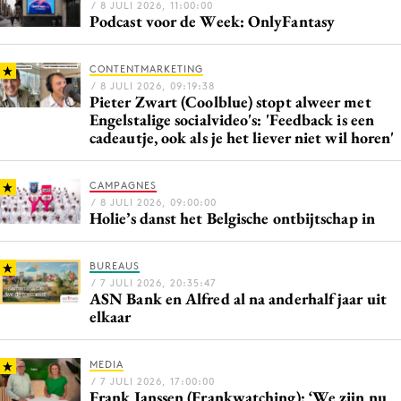
/ 8 JULI 2026, 11:00:00
Media
Podcast voor de Week: OnlyFantasy
Merkstrategie
CONTENTMARKETING
PR
/ 8 JULI 2026, 09:19:38
Programmatic
Pieter Zwart (Coolblue) stopt alweer met
Engelstalige socialvideo's: 'Feedback is een
Purpose Marketing
cadeautje, ook als je het liever niet wil horen'
Reputatie & crisis
CAMPAGNES
/ 8 JULI 2026, 09:00:00
Holie’s danst het Belgische ontbijtschap in
BUREAUS
/ 7 JULI 2026, 20:35:47
ASN Bank en Alfred al na anderhalf jaar uit
elkaar
MEDIA
/ 7 JULI 2026, 17:00:00
Frank Janssen (Frankwatching): ‘We zijn nu