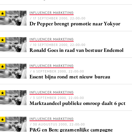
INFLUENCER MARKETING
/ 17 SEPTEMBER 2000, 22:00:00
Dr Pepper brengt promotie naar Yokyor
Menu
Home
INFLUENCER MARKETING
9 sept: GenAI-training
/ 10 SEPTEMBER 2000, 22:00:00
Ronald Goes in raad van bestuur Endemol
12 nov: MarketingLive!
Adverteren
INFLUENCER MARKETING
Events
/ 6 SEPTEMBER 2000, 22:00:00
Essent bijna rond met nieuw bureau
Opleidingen
Vacatures
INFLUENCER MARKETING
Academy
/ 3 SEPTEMBER 2000, 22:00:00
Marktaandeel publieke omroep daalt 6 pct
Partners
Topics
INFLUENCER MARKETING
/ 30 AUGUSTUS 2000, 22:00:00
Artificial Intelligence
P&G en Ben: gezamenlijke campagne