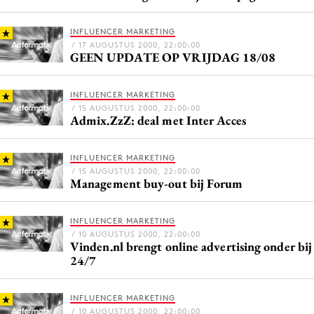
Bureaus
INFLUENCER MARKETING
Campagnes
/ 17 AUGUSTUS 2000, 22:00:00
Carriere
GEEN UPDATE OP VRIJDAG 18/08
Contentmarketing
INFLUENCER MARKETING
Craft
/ 15 AUGUSTUS 2000, 22:00:00
Customer Experience
Admix.ZzZ: deal met Inter Acces
Data & Insights
INFLUENCER MARKETING
Design
/ 15 AUGUSTUS 2000, 22:00:00
Digital transformation
Management buy-out bij Forum
Diversiteit
INFLUENCER MARKETING
Effectiviteit
/ 10 AUGUSTUS 2000, 22:00:00
Gedragsverandering
Vinden.nl brengt online advertising onder bij
24/7
Influencer marketing
Interne communicatie
INFLUENCER MARKETING
Martech
/ 10 AUGUSTUS 2000, 22:00:00