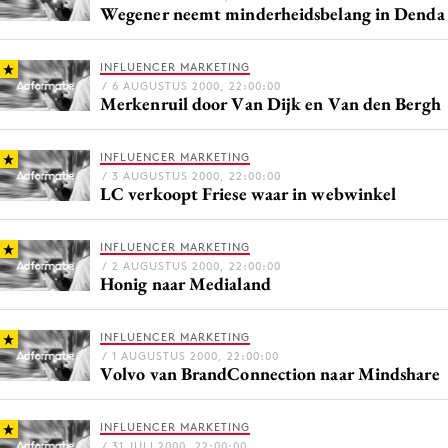
Wegener neemt minderheidsbelang in Denda
Media
Merkstrategie
INFLUENCER MARKETING
PR
/ 6 AUGUSTUS 2000, 22:00:00
Merkenruil door Van Dijk en Van den Bergh
Programmatic
Purpose Marketing
INFLUENCER MARKETING
Reputatie & crisis
/ 3 AUGUSTUS 2000, 22:00:00
LC verkoopt Friese waar in webwinkel
INFLUENCER MARKETING
/ 2 AUGUSTUS 2000, 22:00:00
Honig naar Medialand
INFLUENCER MARKETING
/ 1 AUGUSTUS 2000, 22:00:00
Volvo van BrandConnection naar Mindshare
INFLUENCER MARKETING
/ 31 JULI 2000, 22:00:00