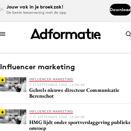
Jouw vak in je broekzak!
Download
De beste leeservaring met de app
Abonneer nu
Abonneer nu
Influencer marketing
Log in
INFLUENCER MARKETING
/ 21 SEPTEMBER 2000, 23:00:04
Gehrels nieuwe directeur Communicatie
Download de app
Berenschot
Volg het laatste nieuws via de Adformatie
Nieuws app
INFLUENCER MARKETING
/ 17 SEPTEMBER 2000, 22:00:00
HMG lijdt onder sportverslaggeving publieke
omroep