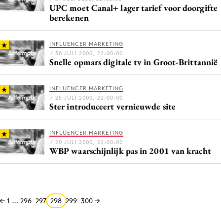
UPC moet Canal+ lager tarief voor doorgifte
berekenen
INFLUENCER MARKETING
/ 30 JULI 2000, 22:00:00
Snelle opmars digitale tv in Groot-Brittannië
INFLUENCER MARKETING
/ 25 JULI 2000, 22:00:00
Ster introduceert vernieuwde site
INFLUENCER MARKETING
/ 20 JULI 2000, 22:00:00
WBP waarschijnlijk pas in 2001 van kracht
1
…
296
297
298
299
300