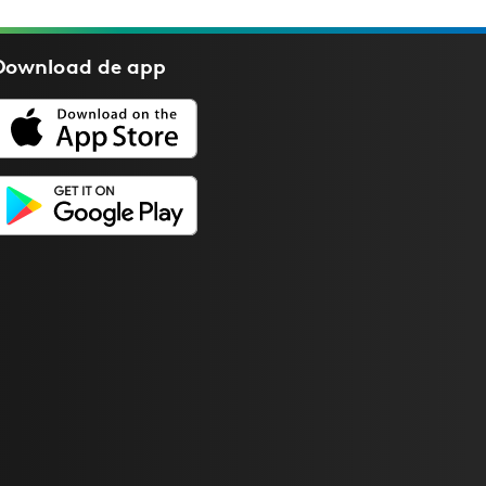
Download de
app