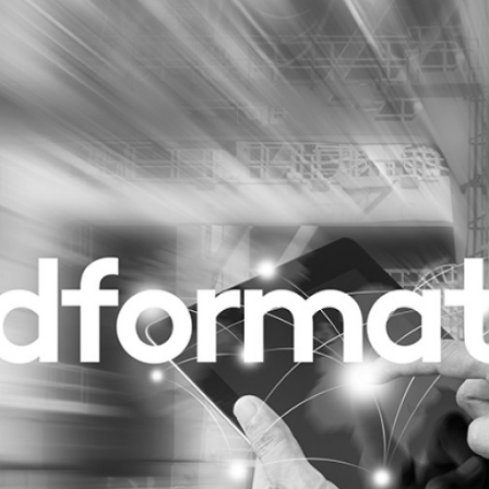
Programmatic
ering
Purpose Marketing
keting
Reputatie & crisis
nicatie