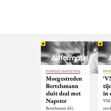
PURPOSE MARKETING
PRO
Moegestreden
‘V
Bertelsmann
tij
sluit deal met
in 
Napster
VNU 
Bertelsmann AG,
een 