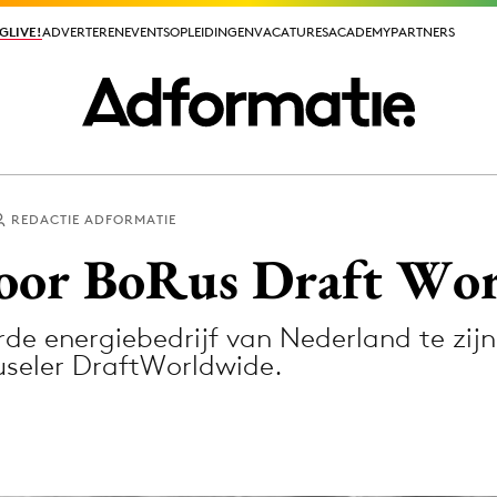
GLIVE!
GLIVE!
ADVERTEREN
ADVERTEREN
EVENTS
EVENTS
OPLEIDINGEN
OPLEIDINGEN
VACATURES
VACATURES
ACADEMY
ACADEMY
PARTNERS
PARTNERS
REDACTIE ADFORMATIE
ieuws app
voor BoRus Draft Wo
de energiebedrijf van Nederland te zijn
useler DraftWorldwide.
Media
ormation
Merkstrategie
PR