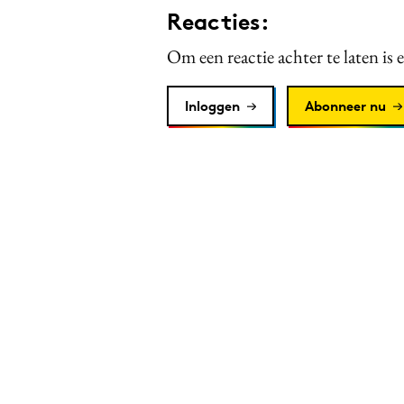
Reacties:
Om een reactie achter te laten is 
Inloggen
Abonneer nu