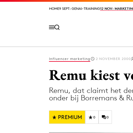
HOME
HOME
9 SEPT: GENAI-TRAINING
9 SEPT: GENAI-TRAINING
12 NOV: MARKETIN
12 NOV: MARKETIN
Influencer marketing
2 NOVEMBER 2000
Volg het laatste nieuws via de Adformatie N
Remu kiest 
Remu, dat claimt het der
Topics
onder bij Borremans & R
Artificial Intelligence
Design
Bureaus
Digital transf
PREMIUM
0
0
Campagnes
Diversiteit