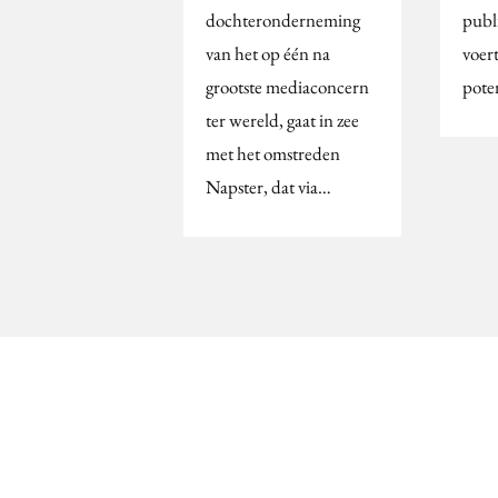
dochteronderneming
publi
van het op één na
voer
grootste mediaconcern
pote
ter wereld, gaat in zee
met het omstreden
Napster, dat via…