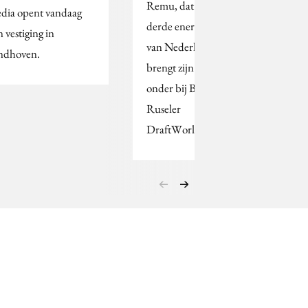
Remu, dat claimt het
dia opent vandaag
derde energiebedrijf
n vestiging in
van Nederland te zijn,
ndhoven.
brengt zijn belangen
onder bij Borremans &
Ruseler
DraftWorldwide.