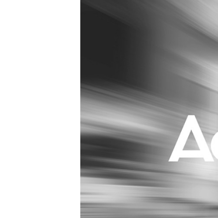
Carriere
Effectiviteit
Contentmarketing
Gedragsverand
Craft
Influencer mar
Customer Experience
Interne commu
Data & Insights
Martech