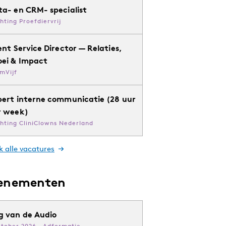
ta- en CRM- specialist
chting Proefdiervrij
ent Service Director — Relaties,
oei & Impact
mVijf
pert interne communicatie (28 uur
r week)
chting CliniClowns Nederland
k alle vacatures
enementen
g van de Audio
ktober 2026 · Adformatie