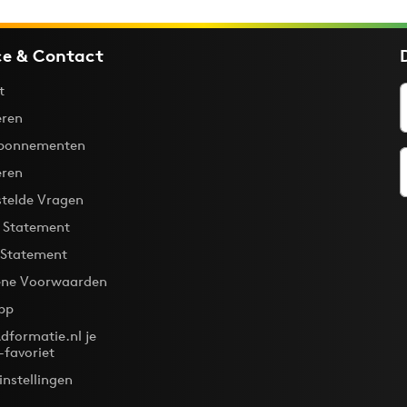
ce & Contact
t
ren
bonnementen
eren
stelde Vragen
y Statement
 Statement
ne Voorwaarden
pp
dformatie.nl je
-favoriet
instellingen