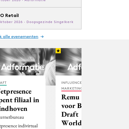
O Retail
oktober 2026 · Doopsgezinde Singelkerk
jk alle evenementen
AFT
INFLUENCER
MARKETING
etpresence
Remu kiest
pent filiaal in
voor BoRus
indhoven
Draft
ternetbureau
Worldwide
tpresence indivirtual