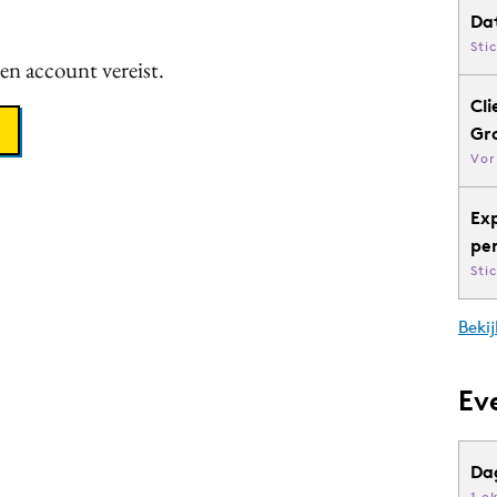
Da
Sti
een account vereist.
Cli
Gr
Vor
Ex
pe
Sti
Bekij
Ev
Da
1 o