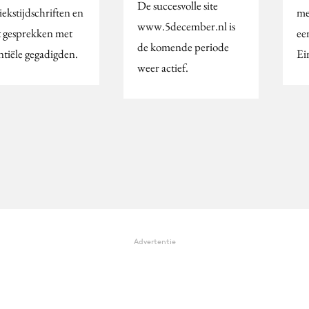
De succesvolle site
ekstijdschriften en
me
www.5december.nl is
t gesprekken met
ee
de komende periode
ntiële gegadigden.
Ei
weer actief.
Advertentie