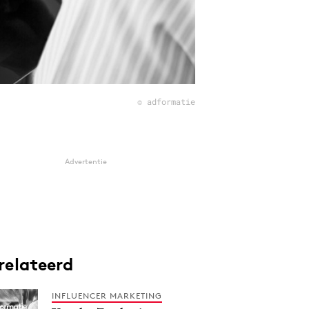
© adformatie
Advertentie
relateerd
INFLUENCER MARKETING