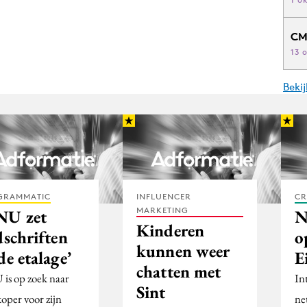
CM
13 
Beki
GRAMMATIC
INFLUENCER
CR
MARKETING
NU zet
N
Kinderen
dschriften
o
kunnen weer
de etalage’
E
chatten met
is op zoek naar
In
Sint
koper voor zijn
ne