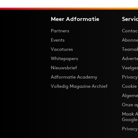
Meer Adformatie
Servi
Partners
Contac
Events
Abonne
Vacatures
Teama
Whitepapers
Advert
Nieuwsbrief
Veelge
Adformatie Academy
Privac
Volledig Magazine Archief
Cookie
Algeme
Onze a
Maak A
Google
Privacy