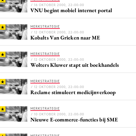
/ 16 OKTOBER 2000, 22:00:00
Media
VNU begint mobiel internet portal
Merkstrategie
PR
MERKSTRATEGIE
/ 12 OKTOBER 2000, 22:00:00
Programmatic
Kobalts Van Grieken naar ME
Purpose Marketing
Reputatie & crisis
MERKSTRATEGIE
/ 12 OKTOBER 2000, 22:00:00
Wolters Kluwer stapt uit boekhandels
MERKSTRATEGIE
/ 12 OKTOBER 2000, 22:00:00
Reclame stimuleert medicijnverkoop
MERKSTRATEGIE
/ 10 OKTOBER 2000, 22:00:00
Nieuwe E-commerce-functies bij SME
MERKSTRATEGIE