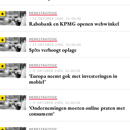
Bureaus
MERKSTRATEGIE
Campagnes
/ 23 OKTOBER 2000, 22:00:00
Carriere
Rabobank en KPMG openen webwinkel
Contentmarketing
MERKSTRATEGIE
Craft
/ 23 OKTOBER 2000, 22:00:00
Customer Experience
Sp!ts verhoogt oplage
Data & Insights
MERKSTRATEGIE
Design
/ 17 OKTOBER 2000, 22:00:00
Digital transformation
‘Europa neemt gok met investeringen in
mobiel’
Diversiteit
Effectiviteit
MERKSTRATEGIE
Gedragsverandering
/ 17 OKTOBER 2000, 22:00:00
‘Ondernemingen moeten online praten met
Influencer marketing
consument’
Interne communicatie
Martech
MERKSTRATEGIE