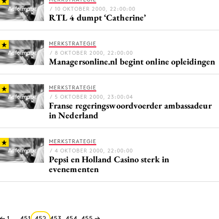
/ 10 OKTOBER 2000, 22:00:00
RTL 4 dumpt ‘Catherine’
MERKSTRATEGIE
/ 8 OKTOBER 2000, 22:00:00
Managersonline.nl begint online opleidingen
MERKSTRATEGIE
/ 5 OKTOBER 2000, 23:00:04
Franse regeringswoordvoerder ambassadeur
in Nederland
MERKSTRATEGIE
/ 4 OKTOBER 2000, 22:00:00
Pepsi en Holland Casino sterk in
evenementen
1
…
451
452
453
454
455