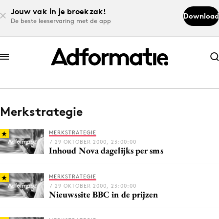
Jouw vak in je broekzak!
Download
De beste leeservaring met de app
Abonneer nu
Abonneer nu
Merkstrategie
Log in
MERKSTRATEGIE
/ 29 OKTOBER 2000, 23:00:00
Inhoud Nova dagelijks per sms
Download de app
Volg het laatste nieuws via de Adformatie
MERKSTRATEGIE
Nieuws app
/ 29 OKTOBER 2000, 23:00:00
Nieuwssite BBC in de prijzen