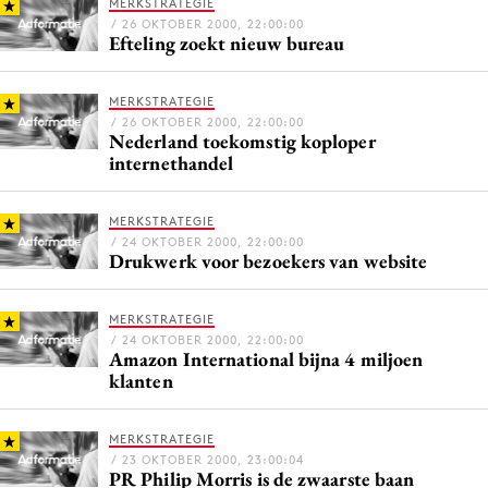
MERKSTRATEGIE
/ 26 OKTOBER 2000, 22:00:00
Efteling zoekt nieuw bureau
Menu
MERKSTRATEGIE
/ 26 OKTOBER 2000, 22:00:00
Home
Nederland toekomstig koploper
internethandel
9 sept: GenAI-training
12 nov: MarketingLive!
MERKSTRATEGIE
Adverteren
/ 24 OKTOBER 2000, 22:00:00
Drukwerk voor bezoekers van website
Events
Opleidingen
MERKSTRATEGIE
Vacatures
/ 24 OKTOBER 2000, 22:00:00
Amazon International bijna 4 miljoen
Academy
klanten
Partners
Topics
MERKSTRATEGIE
/ 23 OKTOBER 2000, 23:00:04
Artificial Intelligence
PR Philip Morris is de zwaarste baan