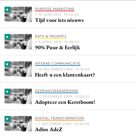
PURPOSE MARKETING
/ 10 JUNI 2010, 19:20:25
Tijd voor iets nieuws
Menu
Home
DATA & INSIGHTS
/ 9 APRIL 2010, 15:00:53
9 sept: GenAI-training
90% Puur & Eerlijk
12 nov: MarketingLive!
Adverteren
INTERNE COMMUNICATIE
/ 14 DECEMBER 2009, 11:15:03
Events
Heeft u een klantenkaart?
Opleidingen
Vacatures
GEDRAGSVERANDERING
/ 11 DECEMBER 2009, 10:30:21
Academy
Adopteer een Kerstboom!
Partners
DIGITAL TRANSFORMATION
Topics
/ 7 DECEMBER 2009, 13:00:04
Adios AdeZ
Artificial Intelligence