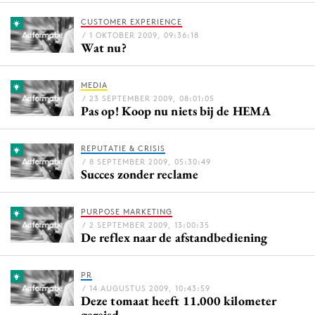
Bureaus
CUSTOMER EXPERIENCE
Campagnes
/ 1 OKTOBER 2009, 09:36:18
Wat nu?
Carriere
Contentmarketing
MEDIA
Craft
/ 23 SEPTEMBER 2009, 08:01:05
Pas op! Koop nu niets bij de HEMA
Customer Experience
Data & Insights
REPUTATIE & CRISIS
Design
/ 8 SEPTEMBER 2009, 05:30:49
Succes zonder reclame
Digital transformation
Diversiteit
PURPOSE MARKETING
Effectiviteit
/ 2 SEPTEMBER 2009, 13:00:35
De reflex naar de afstandbediening
Gedragsverandering
Influencer marketing
PR
Interne communicatie
/ 14 AUGUSTUS 2009, 10:43:59
Deze tomaat heeft 11.000 kilometer
Martech
gereisd