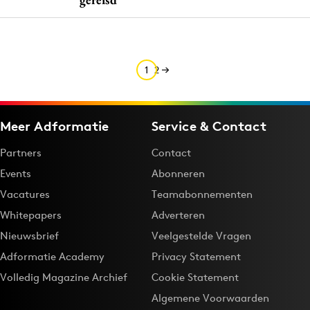
Media
Merkstrategie
PR
1
2
Programmatic
Purpose Marketing
Reputatie & crisis
Meer Adformatie
Service & Contact
Partners
Contact
Events
Abonneren
Vacatures
Teamabonnementen
Whitepapers
Adverteren
Nieuwsbrief
Veelgestelde Vragen
Adformatie Academy
Privacy Statement
Volledig Magazine Archief
Cookie Statement
Algemene Voorwaarden