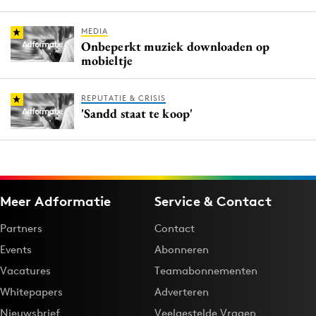
MEDIA
Onbeperkt muziek downloaden op
mobieltje
REPUTATIE & CRISIS
'Sandd staat te koop'
Meer Adformatie
Service & Contact
Partners
Contact
Events
Abonneren
Vacatures
Teamabonnementen
Whitepapers
Adverteren
Nieuwsbrief
Veelgestelde Vragen