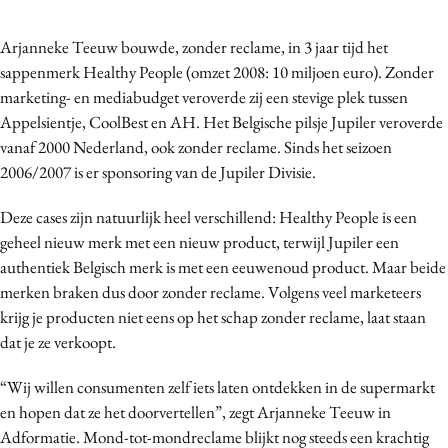
Bureaus
Arjanneke Teeuw bouwde, zonder reclame, in 3 jaar tijd het
Campagnes
sappenmerk Healthy People (omzet 2008: 10 miljoen euro). Zonder
Carriere
marketing- en mediabudget veroverde zij een stevige plek tussen
Contentmarketing
Appelsientje, CoolBest en AH. Het Belgische pilsje Jupiler veroverde
Craft
vanaf 2000 Nederland, ook zonder reclame. Sinds het seizoen
Customer Experience
2006/2007 is er sponsoring van de Jupiler Divisie.
Data & Insights
Deze cases zijn natuurlijk heel verschillend: Healthy People is een
Design
geheel nieuw merk met een nieuw product, terwijl Jupiler een
Digital transformation
authentiek Belgisch merk is met een eeuwenoud product. Maar beide
Diversiteit
merken braken dus door zonder reclame. Volgens veel marketeers
krijg je producten niet eens op het schap zonder reclame, laat staan
Effectiviteit
dat je ze verkoopt.
Gedragsverandering
Influencer marketing
“Wij willen consumenten zelf iets laten ontdekken in de supermarkt
Interne communicatie
en hopen dat ze het doorvertellen”, zegt Arjanneke Teeuw in
Adformatie. Mond-tot-mondreclame blijkt nog steeds een krachtig
Martech