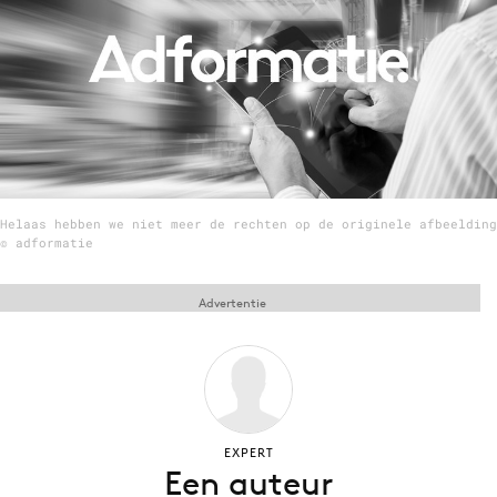
Menu
Home
9 sept: GenAI-training
12 nov: MarketingLive!
Helaas hebben we niet meer de rechten op de originele afbeelding
Adverteren
© adformatie
Events
Opleidingen
Advertentie
Vacatures
Academy
Partners
Topics
EXPERT
Een auteur
Artificial Intelligence