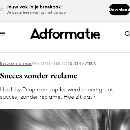
Jouw vak in je broekzak!
Download
De beste leeservaring met de app
Abonneer nu
Abonneer nu
Reputatie & crisis
8 SEPTEMBER 2009
EEN AUTEUR
Log in
Succes zonder reclame
Healthy People en Jupiler werden een groot
Download de app
succes, zonder reclame. Hoe zit dat?
Volg het laatste nieuws via de Adformatie
Nieuws app