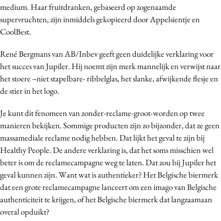
medium. Haar fruitdranken, gebaseerd op zogenaamde
Media
supervruchten, zijn inmiddels gekopieerd door Appelsientje en
Merkstrategie
CoolBest.
PR
René Bergmans van AB/Inbev geeft geen duidelijke verklaring voor
Programmatic
het succes van Jupiler. Hij noemt zijn merk mannelijk en verwijst naar
Purpose Marketing
het stoere –niet stapelbare- ribbelglas, het slanke, afwijkende flesje en
Reputatie & crisis
de stier in het logo.
Je kunt dit fenomeen van zonder-reclame-groot-worden op twee
manieren bekijken. Sommige producten zijn zo bijzonder, dat ze geen
massamediale reclame nodig hebben. Dat lijkt het geval te zijn bij
Healthy People. De andere verklaring is, dat het soms misschien wel
beter is om de reclamecampagne weg te laten. Dat zou bij Jupiler het
geval kunnen zijn. Want wat is authentieker? Het Belgische biermerk
dat een grote reclamecampagne lanceert om een imago van Belgische
authenticiteit te krijgen, of het Belgische biermerk dat langzaamaan
overal opduikt?